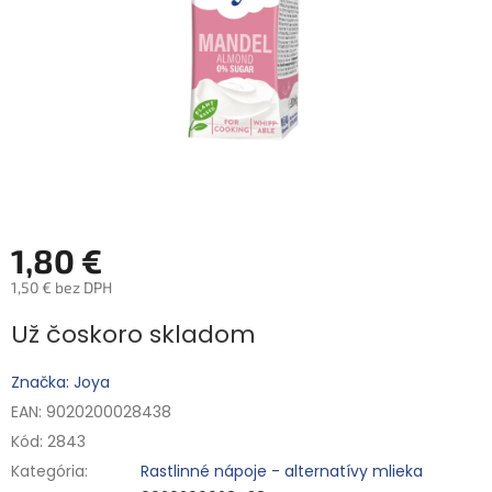
1,80 €
1,50 € bez DPH
Jednotková
Už čoskoro skladom
cena:
Značka: Joya
EAN: 9020200028438
Kód:
2843
Kategória
:
Rastlinné nápoje - alternatívy mlieka