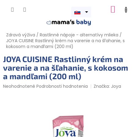
Prejsť
NÁKUP
na
obsah
Otvoriť
KOŠÍK
menu
Zdravá výživa
/
Rastlinné nápoje - alternatívy mlieka
/
JOYA CUISINE Rastlinný krém na varenie a na šľahanie, s
kokosom a mandľami (200 ml)
JOYA CUISINE Rastlinný krém na
varenie a na šľahanie, s kokosom
a mandľami (200 ml)
Priemerné
Neohodnotené
Podrobnosti hodnotenia
Značka:
Joya
hodnotenie
produktu
je
0,0
z
5
hviezdičiek.