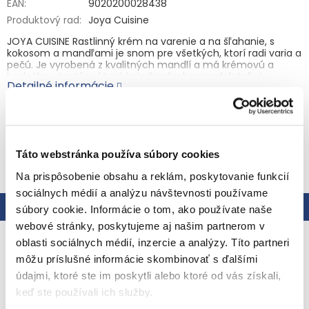
EAN
:
9020200028438
Produktový rad
:
Joya Cuisine
JOYA CUISINE Rastlinný krém na varenie a na šľahanie, s
kokosom a mandľami je snom pre všetkých, ktorí radi varia a
pečú. Je vyrobená z kvalitných mandlí a má krémovú a
hodvábnu textúru, ktorá je jednoducho neodolateľná.
Detailné informácie
Môžete ju použiť vyšľahanú ako penu alebo lahodný topping
na torty a dezerty. Nevyšľahaná je skvelá napríklad do
omáčok a polievok, aby jedlám dodala posledný šmrnc.
Tento produkt je úplne bez cukru, no napriek tomu zostáva
krásne krémový. Je univerzálny, takže sa hodí ako pre
OPÝTAŤ SA
STRÁŽIŤ
Táto webstránka používa súbory cookies
skúsených kuchárov, tak aj pre začiatočníkov.
Zloženie:
Voda, kokosový tuk 5 % (plne stužený), MANDLE 3 %,
Na prispôsobenie obsahu a reklám, poskytovanie funkcií
emulgátory: estery mono- a diglyceridov mastných kyselín s
sociálnych médií a analýzu návštevnosti používame
kyselinou mliečnou, mono- a diglyceridy mastných kyselín,
Popis
Hodnotenie
súbory cookie. Informácie o tom, ako používate naše
estery mono- a diglyceridov mastných kyselín s kyselinou
mono- a diacetylvinnou, polysorbát 80; zahusťovadlá:
webové stránky, poskytujeme aj našim partnerom v
celulóza, celulózová guma, karagénan, xantán; regulátory
Podrobný popis
oblasti sociálnych médií, inzercie a analýzy. Títo partneri
kyslosti: fosforečnany draselné, citran sodný, soľ. Obsahuje
prirodzene sa vyskytujúce cukry. Môže obsahovať stopy sóje
môžu príslušné informácie skombinovať s ďalšími
JOYA CUISINE Rastlinný krém na varenie a na
a orechov.
údajmi, ktoré ste im poskytli alebo ktoré od vás získali,
Alergény sú označené VEĽKÝM písmom.
šľahanie, s kokosom a mandľami je snom pre
keď ste používali ich služby.
všetkých, ktorí radi varia a pečú. Je vyrobená z