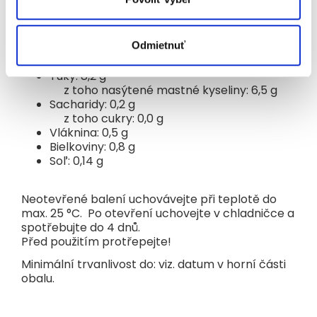
Alergény sú označené VEĽKÝM písmom.
Výživové údaje (na 100 ml)
Odmietnuť
Energetická hodnota: 324 kJ / 79 kcal
Tuky: 8,2 g
z toho nasýtené mastné kyseliny: 6,5 g
Sacharidy: 0,2 g
z toho cukry: 0,0 g
Vláknina: 0,5 g
Bielkoviny: 0,8 g
Soľ: 0,14 g
Neotevřené balení uchovávejte při teplotě do
max. 25 °C. Po otevření uchovejte v chladničce a
spotřebujte do 4 dnů.
Před použitím protřepejte!
Minimální trvanlivost do: viz. datum v horní části
obalu.