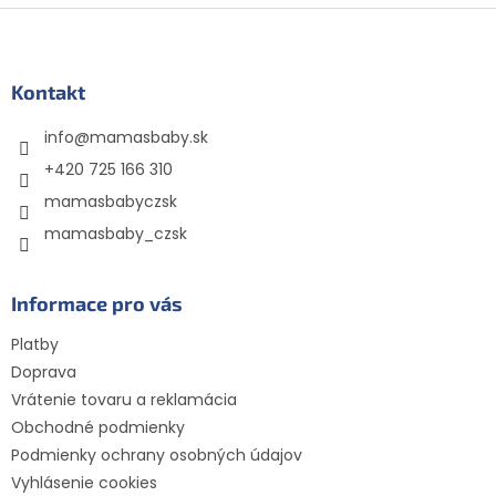
Z
á
p
ä
Kontakt
t
info
@
mamasbaby.sk
i
e
+420 725 166 310
mamasbabyczsk
mamasbaby_czsk
Informace pro vás
Platby
Doprava
Vrátenie tovaru a reklamácia
Obchodné podmienky
Podmienky ochrany osobných údajov
Vyhlásenie cookies