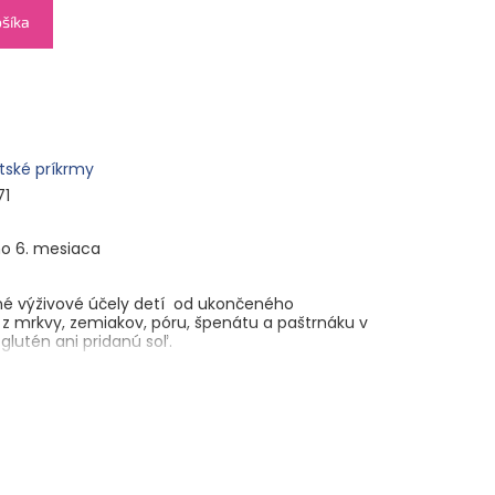
ošíka
tské príkrmy
71
o 6. mesiaca
tné výživové účely detí od ukončeného
 z mrkvy, zemiakov, póru, špenátu a paštrnáku v
glutén ani pridanú soľ.
zemiaky** 16 %, pór** 8 %, špenát** 4 %,
namického poľnohospodárstva v kvalite Demeter.
ia 117/28 kJ/kcal; tuky 0,2 g; z toho nasýtené
 4,9 g, z toho cukry 2,3 g; bielkoviny 0,7 g; soľ