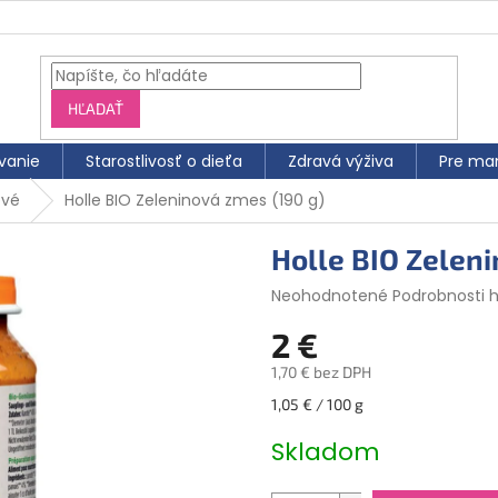
HĽADAŤ
vanie
Starostlivosť o dieťa
Zdravá výživa
Pre ma
ové
Holle BIO Zeleninová zmes (190 g)
Holle BIO Zeleni
Priemerné
Neohodnotené
Podrobnosti 
hodnotenie
2 €
produktu
je
1,70 € bez DPH
0,0
z
Jednotková
1,05 € / 100 g
5
cena:
hviezdičiek.
Skladom