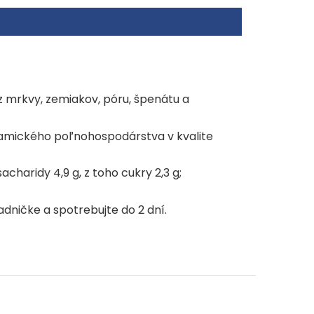
z mrkvy, zemiakov, póru, špenátu a
ynamického poľnohospodárstva v kvalite
acharidy 4,9 g, z toho cukry 2,3 g;
dničke a spotrebujte do 2 dní.