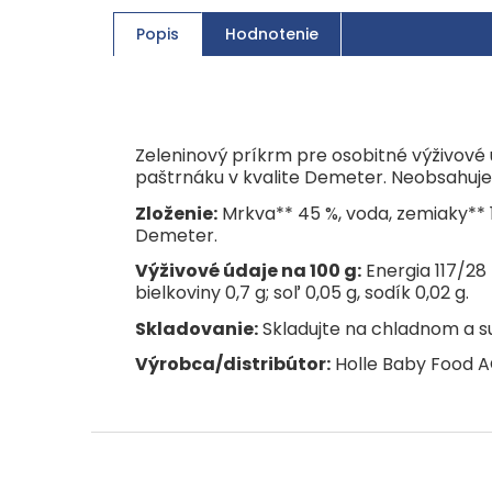
Popis
Hodnotenie
Zeleninový príkrm pre osobitné výživové
paštrnáku v kvalite Demeter. Neobsahuje 
Zloženie:
Mrkva** 45 %, voda, zemiaky** 1
Demeter.
Výživové údaje na 100 g:
Energia 117/28 
bielkoviny 0,7 g; soľ 0,05 g, sodík 0,02 g.
Skladovanie:
Skladujte na chladnom a su
Výrobca/distribútor:
Holle Baby Food AG 
Z
á
p