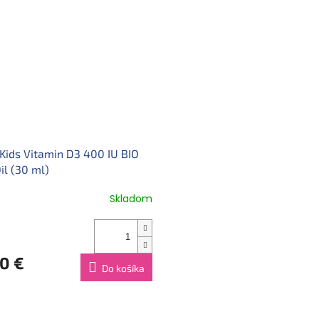
Skladovanie:
Skladujte na ch
skladujte po otvorení v chlad
Výrobca/distribútor:
Holle Bab
Kids Vitamin D3 400 IU BIO
il (30 ml)
Skladom
0 €
Do košíka