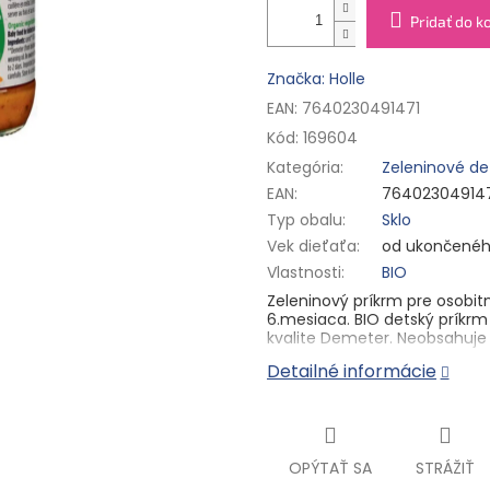
Pridať do k
Značka: Holle
EAN: 7640230491471
Kód:
169604
Kategória
:
Zeleninové de
EAN
:
76402304914
Typ obalu
:
Sklo
Vek dieťaťa
:
od ukončenéh
Vlastnosti
:
BIO
Zeleninový príkrm pre osobi
6.mesiaca. BIO detský príkrm
kvalite Demeter. Neobsahuje 
Detailné informácie
Zloženie:
Mrkva** 45 %, voda, 
paštrnák** 4 %. ** Z bio dy
Výživové údaje na 100 g:
Energ
mastné kyseliny 0 g; sacharidy
0,05 g, sodík 0,02 g.
OPÝTAŤ SA
STRÁŽIŤ