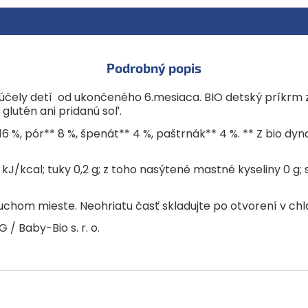
Podrobný popis
 účely detí od ukončeného 6.mesiaca. BIO detský príkrm 
glutén ani pridanú soľ.
6 %, pór** 8 %, špenát** 4 %, paštrnák** 4 %. ** Z bio d
kJ/kcal; tuky 0,2 g; z toho nasýtené mastné kyseliny 0 g; s
chom mieste. Neohriatu časť skladujte po otvorení v chla
/ Baby-Bio s. r. o.