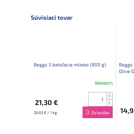
Súvisiaci tovar
Beggs 3 batoľacie mlieko (800 g)
Beggs 
Olive O
Skladom
21,30 €
14,9
Jednotková
26,63 € / 1 kg
Do košíka
cena: