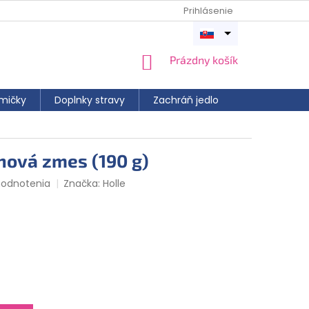
Prihlásenie
Otvoriť
menu
NÁKUPNÝ
Prázdny košík
KOŠÍK
mičky
Doplnky stravy
Zachráň jedlo
nová zmes (190 g)
hodnotenia
Značka:
Holle