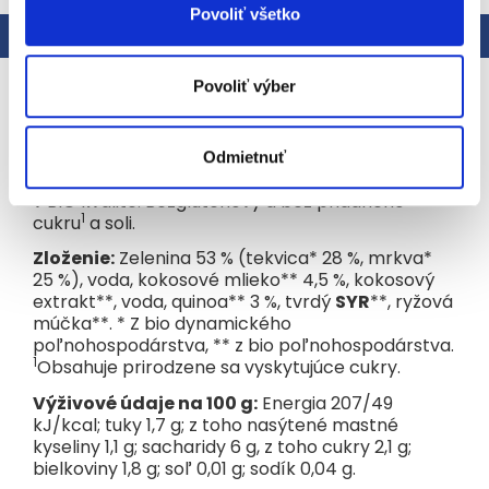
Povoliť všetko
Popis
Hodnotenie
Povoliť výber
Podrobný popis
Zeleninový príkrm pre osobitné výživové účely
detí od ukončeného 6. mesiaca. Detský príkrm s
Odmietnuť
tekvicou, mrkvou, kokosovým mliekom a quinoou
v BIO kvalite. Bezgluténový a bez pridaného
1
cukru
a soli.
Zloženie:
Zelenina 53 % (tekvica* 28 %, mrkva*
25 %), voda, kokosové mlieko** 4,5 %, kokosový
extrakt**, voda, quinoa** 3 %, tvrdý
SYR
**, ryžová
múčka**. * Z bio dynamického
poľnohospodárstva, ** z bio poľnohospodárstva.
1
Obsahuje prirodzene sa vyskytujúce cukry.
Výživové údaje na 100 g:
Energia 207/49
kJ/kcal; tuky 1,7 g; z toho nasýtené mastné
kyseliny 1,1 g; sacharidy 6 g, z toho cukry 2,1 g;
bielkoviny 1,8 g; soľ 0,01 g; sodík 0,04 g.