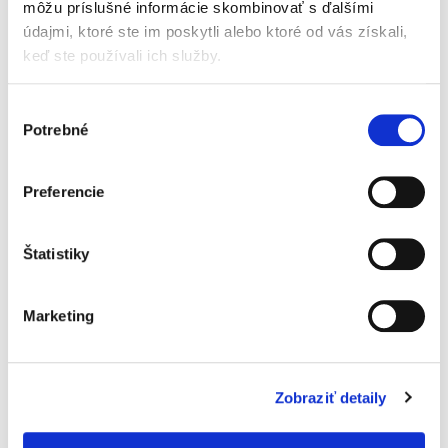
môžu príslušné informácie skombinovať s ďalšími
Výrobca/distribútor:
Holle Baby Food AG / Baby-Bio s. r. o.
údajmi, ktoré ste im poskytli alebo ktoré od vás získali,
keď ste používali ich služby.
Výber
Potrebné
súhlasu
Beggs 3 batoľacie mlieko
Beggs Kids Vitamin D3
(800 g)
400 IU BIO Olive Oil (30
Preferencie
ml)
Skladom
Skladom
Štatistiky
21,30 €
14,90 €
Jednotková
26,63 € / 1 kg
cena:
Marketing
Do košíka
Do košíka
Zobraziť detaily