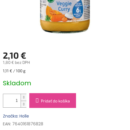
2,10 €
1,80 € bez DPH
Jednotková
1,11 € / 100 g
cena:
Skladom
Pridať do košíka
Značka: Holle
EAN: 7640161876828