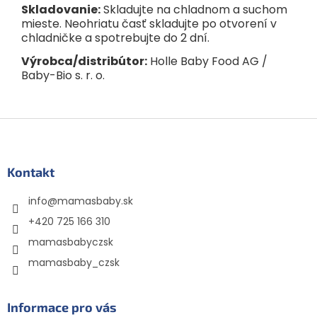
Skladovanie:
Skladujte na chladnom a suchom
mieste. Neohriatu časť skladujte po otvorení v
chladničke a spotrebujte do 2 dní.
Výrobca/distribútor:
Holle Baby Food AG /
Baby-Bio s. r. o.
Z
á
p
ä
Kontakt
t
info
@
mamasbaby.sk
i
e
+420 725 166 310
mamasbabyczsk
mamasbaby_czsk
Informace pro vás