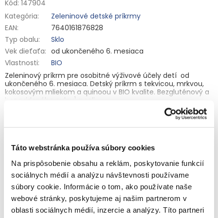
Kód:
147904
Kategória
:
Zeleninové detské príkrmy
EAN
:
7640161876828
Typ obalu
:
Sklo
Vek dieťaťa
:
od ukončeného 6. mesiaca
Vlastnosti
:
BIO
Zeleninový príkrm pre osobitné výživové účely detí od
ukončeného 6. mesiaca. Detský príkrm s tekvicou, mrkvou,
kokosovým mliekom a quinoou v BIO kvalite. Bezgluténový a
1
bez pridaného cukru
a soli.
Detailné informácie
Zloženie:
Zelenina 53 % (tekvica* 28 %, mrkva* 25 %), voda,
kokosové mlieko** 4,5 %, kokosový extrakt**, voda, quinoa**
3 %, tvrdý
SYR
**, ryžová múčka**. * Z bio dynamického
1
poľnohospodárstva, ** z bio poľnohospodárstva.
Obsahuje
prirodzene sa vyskytujúce cukry.
Táto webstránka používa súbory cookies
OPÝTAŤ SA
STRÁŽIŤ
Výživové údaje na 100 g:
Energia 207/49 kJ/kcal; tuky 1,7 g;
Na prispôsobenie obsahu a reklám, poskytovanie funkcií
z toho nasýtené mastné kyseliny 1,1 g; sacharidy 6 g, z toho
sociálnych médií a analýzu návštevnosti používame
cukry 2,1 g; bielkoviny 1,8 g; soľ 0,01 g; sodík 0,04 g.
Súvisiaci tovar
súbory cookie. Informácie o tom, ako používate naše
Skladovanie:
Skladujte na chladnom a suchom mieste.
webové stránky, poskytujeme aj našim partnerom v
Neohriatu časť skladujte po otvorení v chladničke
a spotrebujte do 2 dní.
oblasti sociálnych médií, inzercie a analýzy. Títo partneri