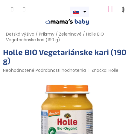
Prejsť
NÁKUP
na
obsah
Otvoriť
KOŠÍK
menu
Detská výživa
/
Príkrmy
/
Zeleninové
/
Holle BIO
Vegetariánske kari (190 g)
Holle BIO Vegetariánske kari (190
g)
Priemerné
Neohodnotené
Podrobnosti hodnotenia
Značka:
Holle
hodnotenie
produktu
je
0,0
z
5
hviezdičiek.