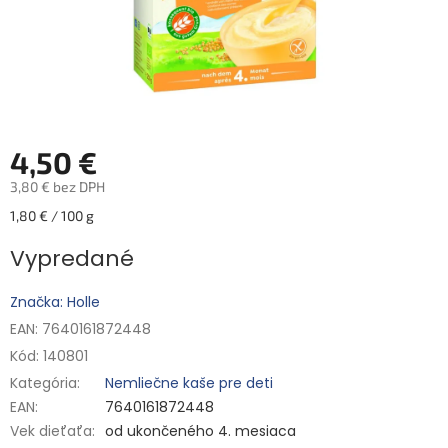
4,50 €
3,80 € bez DPH
Jednotková
1,80 € / 100 g
cena:
Vypredané
Značka: Holle
EAN: 7640161872448
Kód:
140801
Kategória
:
Nemliečne kaše pre deti
EAN
:
7640161872448
Vek dieťaťa
:
od ukončeného 4. mesiaca