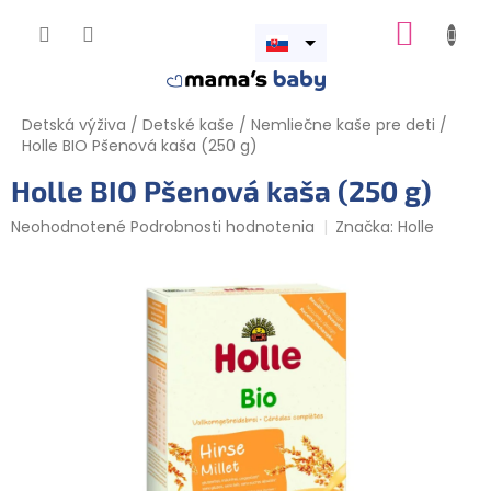
Prejsť
NÁKUP
na
obsah
Otvoriť
KOŠÍK
menu
Detská výživa
/
Detské kaše
/
Nemliečne kaše pre deti
/
Holle BIO Pšenová kaša (250 g)
Holle BIO Pšenová kaša (250 g)
Priemerné
Neohodnotené
Podrobnosti hodnotenia
Značka:
Holle
hodnotenie
produktu
je
0,0
z
5
hviezdičiek.