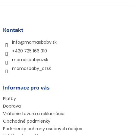
Z
á
p
ä
Kontakt
t
info
@
mamasbaby.sk
i
e
+420 725 166 310
mamasbabyczsk
mamasbaby_czsk
Informace pro vás
Platby
Doprava
Vrátenie tovaru a reklamácia
Obchodné podmienky
Podmienky ochrany osobných údajov