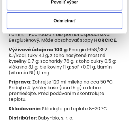
Výživa vhodná pre osobitné výživové účely detí
Povoliť výber
od ukončeného 4. mesiaca,
pokiaľ lekár neurčí
inak
. Tato pšenová kaša je vyrobená z 99 % z
organicky vyrábaných surovín.
Odmietnuť
Zloženie:
Celozrnná pšenová múka* 100 %,
tiamín. * Pochádza z bio poľnohospodárstva.
Bezgluténový. Môže obsahovať stopy
HORČICE.
Výživové údaje na 100 g:
Energia 1658/392
kJ/kcal; tuky 4,1 g, z toho nasýtené mastné
kyseliny 0,7 g; sacharidy 76 g, z toho cukry 0,5 g;
vláknina 3,1 g; bielkoviny 11 g; soľ <0,01 g, tiamín
(vitamín B1) 1,1 mg.
Príprava
: Zohrejte 120 ml mlieka na cca 50 °C.
Pridajte 4 lyžičky kaše (cca 15 g) a dobre
premiešajte. Pred podávaním skontrolujte
teplotu.
Skladovanie:
Skladujte pri teplote 8–20 °C.
Distribútor:
Baby-bio, s. r. o.