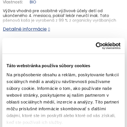
Vlastnosti
:
BIO
Výživa vhodná pre osobitné výživové účely detí od
ukončeného 4. mesiaca,
pokiaľ lekár neurčí inak
. Tato
pšenová kaša je vyrobená z 99 % z organicky vyrábaných
surovín.
Detailné informácie
Zloženie:
Celozrnná pšenová múka* 100 %, tiamín. *
Pochádza z bio poľnohospodárstva. Bezgluténový. Môže
obsahovať stopy
HORČICE.
Výživové údaje na 100 g:
Energia 1658/392 kJ/kcal; tuky 4,1 g, z
OPÝTAŤ SA
STRÁŽIŤ
toho nasýtené mastné kyseliny 0,7 g; sacharidy 76 g, z toho
cukry 0,5 g; vláknina 3,1 g; bielkoviny 11 g; soľ <0,01 g, tiamín
Táto webstránka používa súbory cookies
(vitamín B1) 1,1 mg.
Príprava
: Zohrejte 120 ml mlieka na cca 50 °C. Pridajte 4
Na prispôsobenie obsahu a reklám, poskytovanie funkcií
Súvisiaci tovar
lyžičky kaše (cca 15 g) a dobre premiešajte. Pred podávaním
sociálnych médií a analýzu návštevnosti používame
skontrolujte teplotu.
súbory cookie. Informácie o tom, ako používate naše
Skladovanie:
Skladujte pri teplote 8–20 °C.
webové stránky, poskytujeme aj našim partnerom v
Distribútor:
Baby-bio, s. r. o.
oblasti sociálnych médií, inzercie a analýzy. Títo partneri
môžu príslušné informácie skombinovať s ďalšími
údajmi, ktoré ste im poskytli alebo ktoré od vás získali,
keď ste používali ich služby.