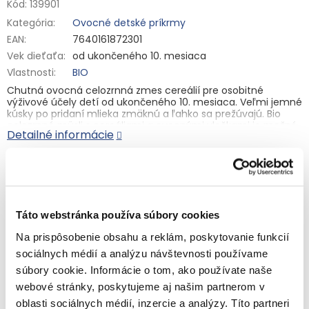
Kód:
139901
Kategória
:
Ovocné detské príkrmy
EAN
:
7640161872301
Vek dieťaťa
:
od ukončeného 10. mesiaca
Vlastnosti
:
BIO
Chutná ovocná celozrnná zmes cereálií pre osobitné
výživové účely detí od ukončeného 10. mesiaca. Veľmi jemné
kúsky po pridaní mlieka zmäknú a ľahko sa prežúvajú. Bio
celozrnné müsli s cereáliami a ovocnými vločkami je možné
Detailné informácie
použiť ako plnohodnotné raňajky pri prechode na rastlinnú
stravu.
Zloženie:
celozrnné
OVSENÉ
vločky** 35 %, celozrnná
ŠPALDOVÁ
múka** 20 %, celozrnné
ŠPALDOVÉ
vločky** 20 %,
kukuričné vločky** 15 %, ovocné vločky* (banánové pyré*,
OPÝTAŤ SA
STRÁŽIŤ
PŠENIČNÁ
múka*, koncentrovaná jablková šťava*,
Táto webstránka používa súbory cookies
koncentrovaná datľová šťava*) 10 %, tiamín (vitamín B1). *
Zložky z bio poľnohospodárstva. ** Z bio dynamického
Na prispôsobenie obsahu a reklám, poskytovanie funkcií
poľnohospodárstva.
Súvisiaci tovar
sociálnych médií a analýzu návštevnosti používame
Výživové údaje na 100 g:
Energia 1524 kJ/361 kJ/kcal; tuky 3,8
súbory cookie. Informácie o tom, ako používate naše
g, z toho nasýtené mastné kyseliny 0,7 g; sacharidy 67 g, z
toho cukry 5,9 g; vláknina 7,9 g, bielkoviny 11 g; soľ 0,02 g,
webové stránky, poskytujeme aj našim partnerom v
tiamín (B1) 3 mg.
oblasti sociálnych médií, inzercie a analýzy. Títo partneri