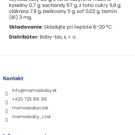
kyseliny 0,7 g; sacharidy 67 g, z toho cukry 5,9 g;
vláknina 7,9 g, bielkoviny 11 g; soľ 0,02 g, tiamín
(B1) 3 mg.
Skladovanie:
Skladujte pri teplote 8–20 °C.
Distribútor:
Baby-bio, s. r. o.
Z
á
p
ä
Kontakt
t
info
@
mamasbaby.sk
i
e
+420 725 166 310
mamasbabyczsk
mamasbaby_czsk