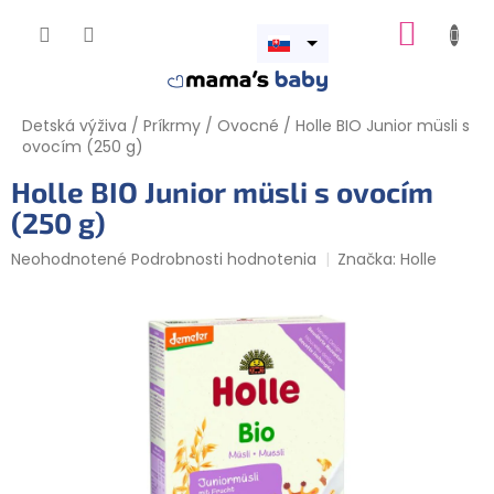
Prejsť
NÁKUP
na
obsah
Otvoriť
KOŠÍK
menu
Detská výživa
/
Príkrmy
/
Ovocné
/
Holle BIO Junior müsli s
ovocím (250 g)
Holle BIO Junior müsli s ovocím
(250 g)
Priemerné
Neohodnotené
Podrobnosti hodnotenia
Značka:
Holle
hodnotenie
produktu
je
0,0
z
5
hviezdičiek.