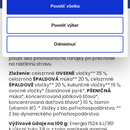
Popis
Hodnotenie
Povoliť všetko
Podrobný popis
Povoliť výber
Chutná ovocná celozrnná zmes cereálií pre
osobitné výživové účely detí od ukončeného 10.
mesiaca. Veľmi jemné kúsky po pridaní mlieka
Odmietnuť
zmäknú a ľahko sa prežúvajú. Bio celozrnné müsli
s cereáliami a ovocnými vločkami je možné
použiť ako plnohodnotné raňajky pri prechode
na rastlinnú stravu.
Zloženie:
celozrnné
OVSENÉ
vločky** 35 %,
celozrnná
ŠPALDOVÁ
múka** 20 %, celozrnné
ŠPALDOVÉ
vločky** 20 %, kukuričné vločky** 15 %,
ovocné vločky* (banánové pyré*,
PŠENIČNÁ
múka*, koncentrovaná jablková šťava*,
koncentrovaná datľová šťava*) 10 %, tiamín
(vitamín B1). * Zložky z bio poľnohospodárstva. **
Z bio dynamického poľnohospodárstva.
Výživové údaje na 100 g:
Energia 1524 kJ/361
kJ/kcal; tuky 3,8 g, z toho nasýtené mastné