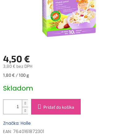
4,50 €
3,80 € bez DPH
Jednotková
1,80 € / 100 g
cena:
Skladom
Pridať do košíka
Značka: Holle
EAN: 7640161872301