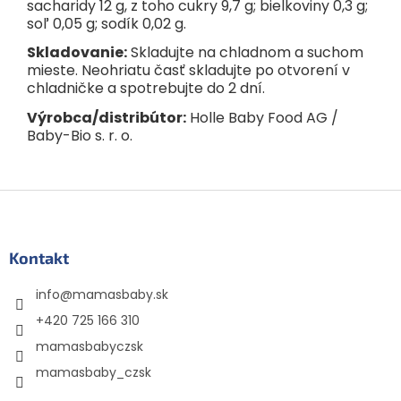
sacharidy 12 g, z toho cukry 9,7 g; bielkoviny 0,3 g;
soľ 0,05 g; sodík 0,02 g.
Skladovanie:
Skladujte na chladnom a suchom
mieste. Neohriatu časť skladujte po otvorení v
chladničke a spotrebujte do 2 dní.
Výrobca/distribútor:
Holle Baby Food AG /
Baby-Bio s. r. o.
Z
á
p
ä
Kontakt
t
info
@
mamasbaby.sk
i
e
+420 725 166 310
mamasbabyczsk
mamasbaby_czsk