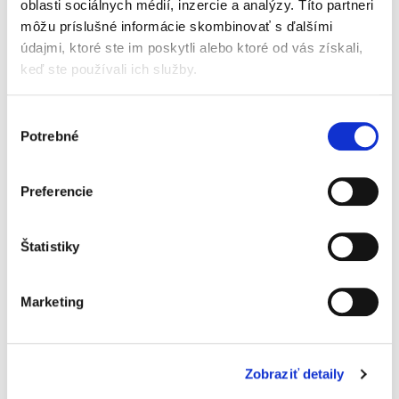
oblasti sociálnych médií, inzercie a analýzy. Títo partneri
Neohriatu časť skladujte po otvorení v chladničke
a spotrebujte do 2 dní.
môžu príslušné informácie skombinovať s ďalšími
údajmi, ktoré ste im poskytli alebo ktoré od vás získali,
Výrobca/distribútor:
Holle Baby Food AG / Baby-Bio s. r. o.
keď ste používali ich služby.
Výber
Potrebné
súhlasu
Beggs 3 batoľacie mlieko
Beggs Kids Vitamin D3
Preferencie
(800 g)
400 IU BIO Olive Oil (30
ml)
Skladom
Skladom
Štatistiky
21,30 €
14,90 €
Marketing
Jednotková
26,63 € / 1 kg
cena:
Do košíka
Zobraziť detaily
Do košíka