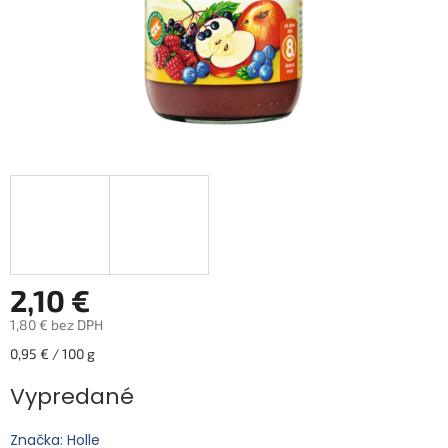
2,10 €
1,80 € bez DPH
Jednotková
0,95 € / 100 g
cena:
Vypredané
Značka: Holle