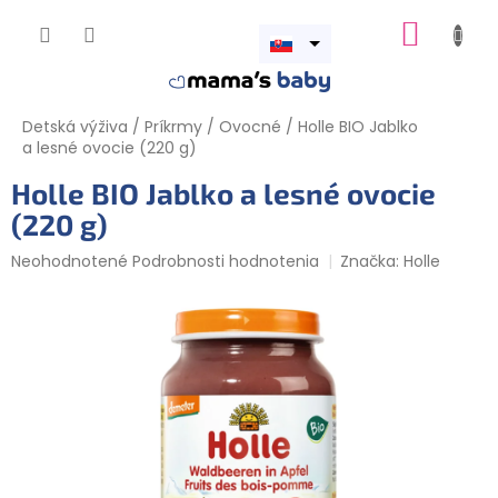
Prejsť
NÁKUP
na
obsah
Otvoriť
KOŠÍK
menu
Detská výživa
/
Príkrmy
/
Ovocné
/
Holle BIO Jablko
a lesné ovocie (220 g)
Holle BIO Jablko a lesné ovocie
(220 g)
Priemerné
Neohodnotené
Podrobnosti hodnotenia
Značka:
Holle
hodnotenie
produktu
je
0,0
z
5
hviezdičiek.