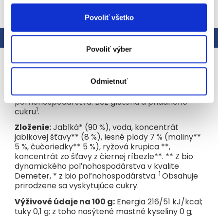
Povoliť všetko
Popis
Hodnotenie
Povoliť výber
Podrobný popis
Odmietnuť
Ovocný príkrm vhodný pre deti od ukončeného
8. mesiaca. Pripravené z bio dynamického
poľnohospodárstva. Bez gluténu a pridaného
1
cukru
.
Zloženie:
Jablká* (90 %), voda, koncentrát
jablkovej šťavy** (8 %), lesné plody 7 % (maliny**
5 %, čučoriedky** 5 %), ryžová krupica **,
koncentrát zo šťavy z čiernej ríbezle**. ** Z bio
dynamického poľnohospodárstva v kvalite
1
Demeter, * z bio poľnohospodárstva.
Obsahuje
prirodzene sa vyskytujúce cukry.
Výživové údaje na 100 g:
Energia 216/51 kJ/kcal;
tuky 0,1 g; z toho nasýtené mastné kyseliny 0 g;