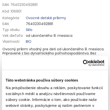
EAN: 7640230492881
Kód:
106901
Kategória
:
Ovocné detské príkrmy
EAN
:
7640230492881
Typ obalu
:
Sklo
Vek dieťaťa
:
od ukončeného 8. mesiaca
Vlastnosti
:
BIO
Ovocný príkrm vhodný pre deti od ukončeného 8. mesiaca.
Pripravené z bio dynamického poľnohospodárstva. Bez
1
gluténu a pridaného cukru
.
Detailné informácie
Zloženie:
Jablká* (90 %), voda, koncentrát jablkovej šťavy**
(8 %), lesné plody 7 % (maliny** 5 %, čučoriedky** 5 %),
ryžová krupica **, koncentrát zo šťavy z čiernej ríbezle**. ** Z
bio dynamického poľnohospodárstva v kvalite Demeter, * z
Táto webstránka používa súbory cookies
1
bio poľnohospodárstva.
Obsahuje prirodzene sa vyskytujúce
cukry.
OPÝTAŤ SA
STRÁŽIŤ
Na prispôsobenie obsahu a reklám, poskytovanie funkcií
Výživové údaje na 100 g:
Energia 216/51 kJ/kcal; tuky 0,1 g;
sociálnych médií a analýzu návštevnosti používame
z toho nasýtené mastné kyseliny 0 g; sacharidy 12 g, z toho
súbory cookie. Informácie o tom, ako používate naše
cukry 9,7 g; bielkoviny 0,3 g; soľ 0,05 g; sodík 0,02 g.
Súvisiaci tovar
webové stránky, poskytujeme aj našim partnerom v
Skladovanie:
Skladujte na chladnom a suchom mieste.