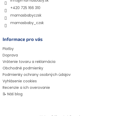
info
@
mamasbaby.sk
i
e
+420 725 166 310
mamasbabyczsk
mamasbaby_czsk
Informace pro vás
Platby
Doprava
Vrátenie tovaru a reklamácia
Obchodné podmienky
Podmienky ochrany osobných údajov
Vyhlásenie cookies
Recenzie a ich overovanie
📝 Náš blog