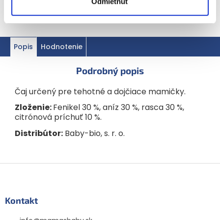
Odmietnuť
Popis
Hodnotenie
Podrobný popis
Čaj určený pre tehotné a dojčiace mamičky.
Zloženie:
Fenikel 30 %, aníz 30 %, rasca 30 %,
citrónová príchuť 10 %.
Distribútor:
Baby-bio, s. r. o.
Z
á
p
ä
Kontakt
t