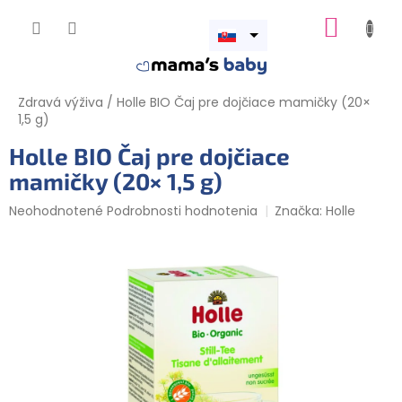
Prejsť
NÁKUP
na
obsah
Otvoriť
KOŠÍK
menu
Zdravá výživa
/
Holle BIO Čaj pre dojčiace mamičky (20×
1,5 g)
Holle BIO Čaj pre dojčiace
mamičky (20× 1,5 g)
Priemerné
Neohodnotené
Podrobnosti hodnotenia
Značka:
Holle
hodnotenie
produktu
je
0,0
z
5
hviezdičiek.