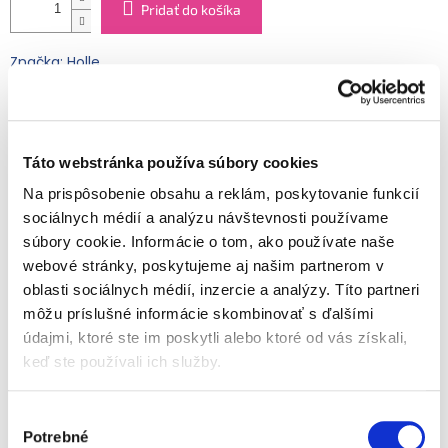
Pridať do košíka
Značka: Holle
EAN: 7640161876941
Kód:
110403
Kategória
:
Zdravá výživa
Táto webstránka používa súbory cookies
EAN
:
7640161876941
Vlastnosti
:
BIO
Na prispôsobenie obsahu a reklám, poskytovanie funkcií
Čaj určený pre tehotné a dojčiace mamičky.
sociálnych médií a analýzu návštevnosti používame
súbory cookie. Informácie o tom, ako používate naše
Zloženie:
Fenikel 30 %, aníz 30 %, rasca 30 %, citrónová
príchuť 10 %.
webové stránky, poskytujeme aj našim partnerom v
Detailné informácie
oblasti sociálnych médií, inzercie a analýzy. Títo partneri
Distribútor:
Baby-bio, s. r. o.
môžu príslušné informácie skombinovať s ďalšími
údajmi, ktoré ste im poskytli alebo ktoré od vás získali,
keď ste používali ich služby.
OPÝTAŤ SA
STRÁŽIŤ
Výber
Potrebné
súhlasu