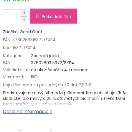
Pridať do košíka
Značka: Good Gout
EAN: 3760269315372/EXP4
Kód:
15372/EXP4
Kategória
:
Zachráň jedlo
EAN
:
3760269315372/EXP4
Vek dieťaťa
:
od ukončeného 4. mesiaca
Vlastnosti
:
BIO
Najnižšia cena za posledných 30 dní: 2,50 €
Predstavujeme nový hit medzi príkrmami, ktorý obsahuje 75 %
sladučkej bio mrkvy a 25 % šťavnatých bio malín, s niekoľkými
kvapkami šťavy z citrónu a aceroly.
Detailné informácie
Mrkva prináša jemnú, prirodzenú sladkosť, ktorá je dokonale
vyvážená sviežou, kyslou chuťou maliny. Spoločne tvoria
harmonickú rovnováhu medzi sladkým a kyslým. Vaše deti sa