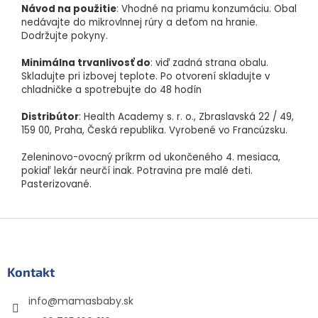
Návod na použitie
: Vhodné na priamu konzumáciu. Obal
nedávajte do mikrovlnnej rúry a deťom na hranie.
Dodržujte pokyny.
Minimálna trvanlivosť do
: viď zadná strana obalu.
Skladujte pri izbovej teplote. Po otvorení skladujte v
chladničke a spotrebujte do 48 hodín
Distribútor
: Health Academy s. r. o., Zbraslavská 22 / 49,
159 00, Praha, Česká republika. Vyrobené vo Francúzsku.
Zeleninovo-ovocný príkrm od ukončeného 4. mesiaca,
pokiaľ lekár neurčí inak. Potravina pre malé deti.
Pasterizované.
Z
á
p
ä
Kontakt
t
info
@
mamasbaby.sk
i