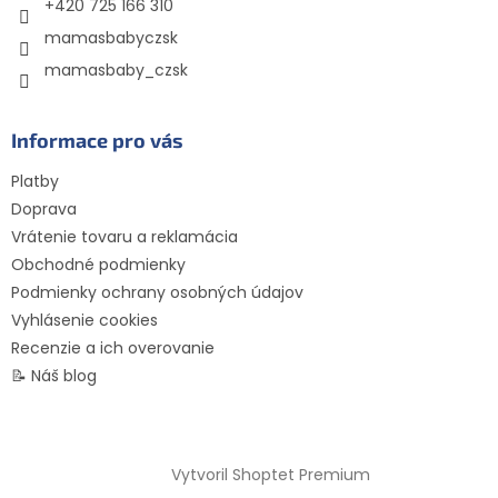
e
+420 725 166 310
mamasbabyczsk
mamasbaby_czsk
Informace pro vás
Platby
Doprava
Vrátenie tovaru a reklamácia
Obchodné podmienky
Podmienky ochrany osobných údajov
Vyhlásenie cookies
Recenzie a ich overovanie
📝 Náš blog
Vytvoril Shoptet Premium