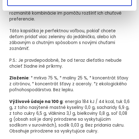
Spoločne tvoria harmonickú rovnováhu medzi sladkým a
kyslým. Vaše deti sa tak naučia rozlišovať rôzne chute a
rozmanité kombinácie im pomôžu rozšíriť ich chuťové
preferencie.
Táto kapsička je perfektnou voľbou, pokiaľ chcete
deťom pridať viac zeleniny do jedálnička, alebo ich
zábavným a chutným spôsobom s novými chuťami
zoznámiť.
P.S.: Je pravdepodobné, že od teraz dieťatko nebude
chcieť žiadne iné príkrmy.
Zloženie
: * mrkva 75 %, * maliny 25 %, * koncentrát šťavy
z citrónov, * koncentrát šťavy z aceroly. *z ekologického
poľnohospodárstva. Bez lepku.
Výživové údaje na 100 g
: energia 184 kJ / 44 kcal, tuk 0,6
g, z toho nasýtené mastné kyseliny 0,0 g, sacharidy 6,9 g,
z toho cukry 6,5 g, vláknina 3,1 g, bielkoviny 0,8 g, soľ 0,08
g (obsah soli je daný prirodzene sa vyskytujúcim
sodíkom v surovinách), sodík 0,03 g. Bez pridania cukru.
Obsahuje prirodzene sa vyskytujúce cukry.