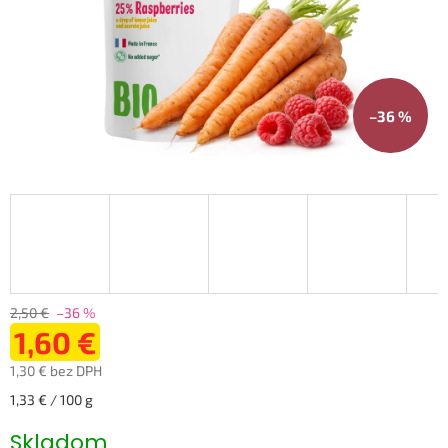
–36 %
2,50 €
–36 %
1,60 €
1,30 € bez DPH
Jednotková
1,33 € / 100 g
cena:
Skladom