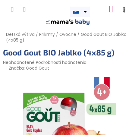
Prejsť
NÁKUP
na
obsah
Otvoriť
KOŠÍK
menu
Detská výživa
/
Príkrmy
/
Ovocné
/
Good Gout BIO Jablko
(4x85 g)
Good Gout BIO Jablko (4x85 g)
Priemerné
Neohodnotené
Podrobnosti hodnotenia
hodnotenie
Značka:
Good Gout
produktu
je
0,0
z
5
hviezdičiek.