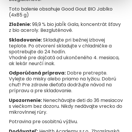
Toto balenie obsahuje Good Gout BIO Jablko
(4x85 g)
Zloženie:
99,9 % bio jabĺk Gala, koncentrát šťavy
z bio aceroly. Bezgluténové.
Skladovanie:
Skladujte pri bežnej izbovej
teplote. Po otvorení skladujte v chladničke a
spotrebujte do 24 hodín.
Vhodné pre dojčatá od ukončeného 4. mesiaca,
ak lekár neurčí inak.
Odporúčaná príprava:
Dobre pretrepte.
Vylejte do misky alebo priamo na lyžicu. Dobrú
chuť! Pre zdravie dieťaťa dodržujte návod na
prípravu a pre skladovanie.
Upozornenie:
Nenechávajte deti do 36 mesiacov
s viečkom bez dozoru. Nikdy nedávajte vrecko do
mikrovlnnej rúry.
Potravina pre osobitnú výživu.
Dodávateľ:
Health Academy s.r.o., Zbraslavská