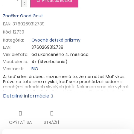
Pridať do košíka
Značka: Good Gout
EAN: 3760269312739
Kód:
12739
Kategória
:
Ovocné detské príkrmy
EAN
:
3760269312739
Vek dieťaťa
:
od ukončeného 4. mesiaca
Viacbalenie
:
4x (štvorbalenie)
Vlastnosti
:
BIO
Aj keď si len drobec, neznamená to, že nemôžeš Mať vkus.
Práve na toto sme mysleli, keď sme prechádzali sadom s
mnohými odrodách skvelých jabĺk. Nakoniec sme ale vybrali
len jedno - jablko Gala. Sme totiž presvedčení, že ho budú
Detailné informácie
prťata milovať!
Detská výživa od ukončeného 4. mesiaca. Ovocný príkrm pre
osobitnú výživu dojčiat a malých detí. Pasterizované.
Tepelne upravené. Bezgluténové.
OPÝTAŤ SA
STRÁŽIŤ
Toto balenie obsahuje Good Gout BIO Jablko (4x85 g)
Zloženie:
99,9 % bio jabĺk Gala, koncentrát šťavy z bio