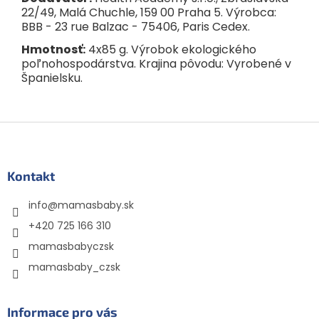
22/49, Malá Chuchle, 159 00 Praha 5. Výrobca:
BBB - 23 rue Balzac - 75406, Paris Cedex.
Hmotnosť:
4x85 g. Výrobok ekologického
poľnohospodárstva. Krajina pôvodu: Vyrobené v
Španielsku.
Z
á
p
ä
Kontakt
t
info
@
mamasbaby.sk
i
e
+420 725 166 310
mamasbabyczsk
mamasbaby_czsk
Informace pro vás