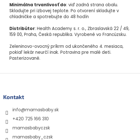
Minimálna trvanlivosť do
: viď zadná strana obalu.
Skladujte pri izbovej teplote. Po otvorení skladujte v
chladničke a spotrebujte do 48 hodín
Distribútor
: Health Academy s. r. o., Zbraslavská 22 / 49,
159 00, Praha, Česká republika. Vyrobené vo Francúzsku.
Zeleninovo-ovocný príkrm od ukončeného 4. mesiaca,
pokiaľ lekár neurčí inak. Potravina pre malé deti.
Pasterizované.
Z
á
p
ä
Kontakt
t
info
@
mamasbaby.sk
i
e
+420 725 166 310
mamasbabyczsk
mamasbaby_czsk