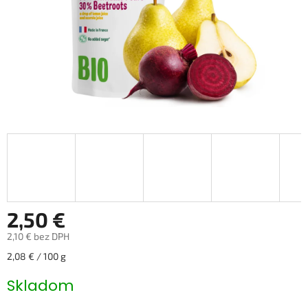
2,50 €
2,10 € bez DPH
Jednotková
2,08 € / 100 g
cena:
Skladom