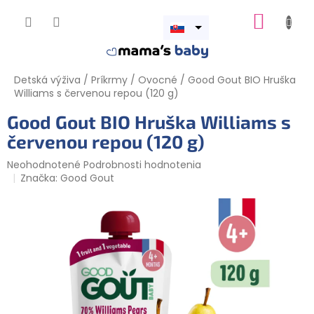
Prejsť
NÁKUP
na
obsah
Otvoriť
KOŠÍK
menu
Detská výživa
/
Príkrmy
/
Ovocné
/
Good Gout BIO Hruška
Williams s červenou repou (120 g)
Good Gout BIO Hruška Williams s
červenou repou (120 g)
Priemerné
Neohodnotené
Podrobnosti hodnotenia
hodnotenie
Značka:
Good Gout
produktu
je
0,0
z
5
hviezdičiek.