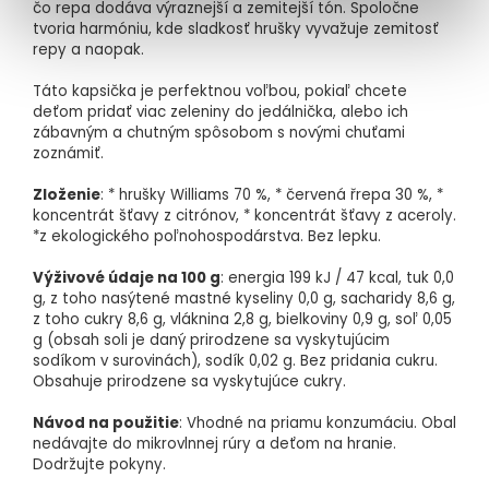
čo repa dodáva výraznejší a zemitejší tón. Spoločne
tvoria harmóniu, kde sladkosť hrušky vyvažuje zemitosť
repy a naopak.
Táto kapsička je perfektnou voľbou, pokiaľ chcete
deťom pridať viac zeleniny do jedálnička, alebo ich
zábavným a chutným spôsobom s novými chuťami
zoznámiť.
Zloženie
: * hrušky Williams 70 %, * červená řrepa 30 %, *
koncentrát šťavy z citrónov, * koncentrát šťavy z aceroly.
*z ekologického poľnohospodárstva. Bez lepku.
Výživové údaje na 100 g
: energia 199 kJ / 47 kcal, tuk 0,0
g, z toho nasýtené mastné kyseliny 0,0 g, sacharidy 8,6 g,
z toho cukry 8,6 g, vláknina 2,8 g, bielkoviny 0,9 g, soľ 0,05
g (obsah soli je daný prirodzene sa vyskytujúcim
sodíkom v surovinách), sodík 0,02 g. Bez pridania cukru.
Obsahuje prirodzene sa vyskytujúce cukry.
Návod na použitie
: Vhodné na priamu konzumáciu. Obal
nedávajte do mikrovlnnej rúry a deťom na hranie.
Dodržujte pokyny.