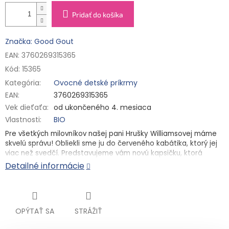
Pridať do košíka
Značka: Good Gout
EAN: 3760269315365
Kód:
15365
Kategória
:
Ovocné detské príkrmy
EAN
:
3760269315365
Vek dieťaťa
:
od ukončeného 4. mesiaca
Vlastnosti
:
BIO
Pre všetkých milovníkov našej pani Hrušky Williamsovej máme
skvelú správu! Obliekli sme ju do červeného kabátika, ktorý jej
viac než svedčí. Predstavujeme vám novú kapsičku, ktorá
obsahuje 70 % bio hrušky Williams a 30 % bio červenej repy s
Detailné informácie
pár kvapkami šťavy z citrónu a aceroly. Tiež sa nemôžete
dočkať, keď ju so svojim dieťatkom vyskúšate?
Kombinácia hrušky a repy je ako nečakaná symfónia chutí.
Sladká a šťavnatá hruška prináša sviežosť, zatiaľ čo repa
OPÝTAŤ SA
STRÁŽIŤ
dodáva výraznejší a zemitejší tón. Spoločne tvoria harmóniu,
kde sladkosť hrušky vyvažuje zemitosť repy a naopak.