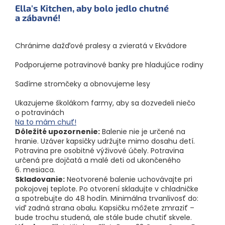
Ella's Kitchen, aby bolo jedlo chutné
a zábavné!
Chránime dažďové pralesy a zvieratá v Ekvádore
Podporujeme potravinové banky pre hladujúce rodiny
Sadíme stromčeky a obnovujeme lesy
Ukazujeme školákom farmy, aby sa dozvedeli niečo
o potravinách
Na to mám chuť!
Dôležité upozornenie:
Balenie nie je určené na
hranie. Uzáver kapsičky udržujte mimo dosahu detí.
Potravina pre osobitné výživové účely. Potravina
určená pre dojčatá a malé deti od ukončeného
6. mesiaca.
Skladovanie:
Neotvorené balenie uchovávajte pri
pokojovej teplote. Po otvorení skladujte v chladničke
a spotrebujte do 48 hodín. Minimálna trvanlivosť do:
viď zadná strana obalu. Kapsičku môžete zmraziť –
bude trochu studená, ale stále bude chutiť skvele.