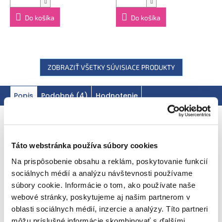
Výrobca:
Ella's Kitchen Ella's Barn, 22 Greys Green Farm
Rotherfield Greys Henley-on-Thames RG9 4QG, Veľká
Do košíka
Do košíka
Británia. Oficiálny distribútor: Health Academy, s. r. o.,
Zbraslavská 22/49, 159 00, Praha, Česká republika.
ZOBRAZIŤ VŠETKY SÚVISIACE PRODUKTY
Popis
Podobné (4)
Hodnotenie
Podrobný popis
EAN
Táto webstránka používa súbory cookies
Na prispôsobenie obsahu a reklám, poskytovanie funkcií
Ahoj, som 100% bio pyré
z manga
sociálnych médií a analýzu návštevnosti používame
a ďalšieho ovocia
súbory cookie. Informácie o tom, ako používate naše
webové stránky, poskytujeme aj našim partnerom v
+ kvapka citrónovej šťavy
oblasti sociálnych médií, inzercie a analýzy. Títo partneri
môžu príslušné informácie skombinovať s ďalšími