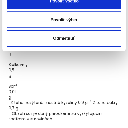
Povoliť všetko
1,1
g
Povoliť výber
2
Sacharidy
11,1
g
Odmietnuť
Vláknina
0,9
g
Bielkoviny
0,5
g
3
Soľ
0,01
g
1
2
Z toho nasýtené mastné kyseliny 0,9 g.
Z toho cukry
9,7 g.
3
Obsah soli je daný prirodzene sa vyskytujúcim
sodíkom v surovinách.