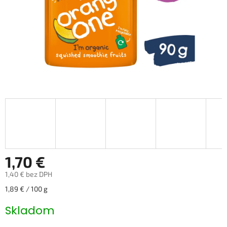
1,70 €
1,40 € bez DPH
Jednotková
1,89 € / 100 g
cena:
Skladom