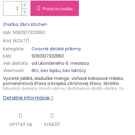
Pridať do košíka
Značka: Ella's Kitchen
EAN: 5060107332850
Kód:
EK247/1
Kategória
:
Ovocné detské príkrmy
EAN
:
5060107332850
Vek dieťaťa
:
od ukončeného 6. mesiaca
Vlastnosti
:
BIO
,
bez lepku
,
bez laktózy
Vyzreté jablká, sladučké mango, voňavé kokosové mlieko,
pomarančová šťava a kvapka citrónovej šťavy. Skrátka
lahodná desiata, ktorá vášmu drobčekovi dodá všetko, čo
práve potrebuje, aby nasýtil hladné bruško a uspokojil
Detailné informácie
chuťové poháriky. To všetko v BIO kvalite a bez pridaných
cukrov. Obsiahnuté ovocie ho zo slnka získalo dosť na to, aby
z neho malým drobcom odovzdalo práve toľko energie,
koľko po ukončenom 6. mesiaci potrebujú na ich ďalší rast.
Hlavné vlastnosti
OPÝTAŤ SA
STRÁŽIŤ
✓ BIO kvalita
✓ bez pridaného cukru