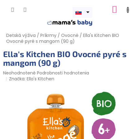
Prejsť
NÁKUP
na
obsah
Otvoriť
KOŠÍK
menu
Detská výživa
/
Príkrmy
/
Ovocné
/
Ella's Kitchen BIO
Ovocné pyré s mangom (90 g)
Ella's Kitchen BIO Ovocné pyré s
mangom (90 g)
Priemerné
Neohodnotené
Podrobnosti hodnotenia
hodnotenie
Značka:
Ella's Kitchen
produktu
je
0,0
z
5
hviezdičiek.