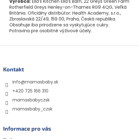
Výrobca:
Ella’s Kitchen Ella’s Barn, 22 Greys Green Farm
Rotherfield Greys Henley-on-Thames RG9 4QG, Veľká
Británia. Oficiálny distribútor: Health Academy, s.r.o.,
Zbraslavská 22/49, 159 00, Praha, Česká republika.
Obsahuje iba prirodzene sa vyskytujúce cukry.
Potravina pre osobitné výživové účely.
Z
á
p
ä
Kontakt
t
info
@
mamasbaby.sk
i
e
+420 725 166 310
mamasbabyczsk
mamasbaby_czsk
Informace pro vás