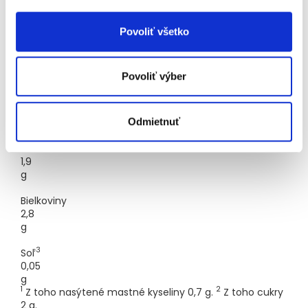
245/58
kJ/kcal
Povoliť všetko
1
Tuky
1,8
g
Povoliť výber
2
Sacharidy
6,7
g
Odmietnuť
Vláknina
1,9
g
Bielkoviny
2,8
g
3
Soľ
0,05
g
1
2
Z toho nasýtené mastné kyseliny 0,7 g.
Z toho cukry
2 g.