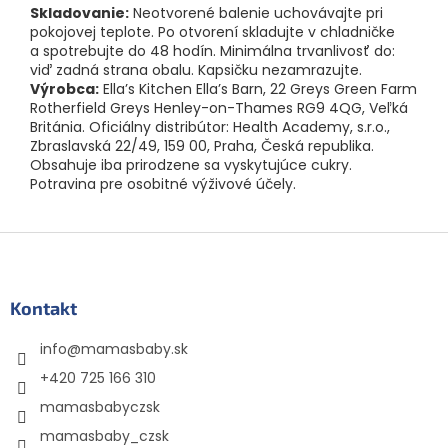
Skladovanie:
Neotvorené balenie uchovávajte pri
pokojovej teplote. Po otvorení skladujte v chladničke
a spotrebujte do 48 hodín. Minimálna trvanlivosť do:
viď zadná strana obalu. Kapsičku nezamrazujte.
Výrobca:
Ella’s Kitchen Ella’s Barn, 22 Greys Green Farm
Rotherfield Greys Henley-on-Thames RG9 4QG, Veľká
Británia. Oficiálny distribútor: Health Academy, s.r.o.,
Zbraslavská 22/49, 159 00, Praha, Česká republika.
Obsahuje iba prirodzene sa vyskytujúce cukry.
Potravina pre osobitné výživové účely.
Z
á
p
ä
Kontakt
t
info
@
mamasbaby.sk
i
e
+420 725 166 310
mamasbabyczsk
mamasbaby_czsk