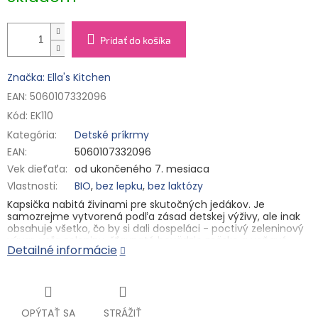
Pridať do košíka
Značka: Ella's Kitchen
EAN: 5060107332096
Kód:
EK110
Kategória
:
Detské príkrmy
EAN
:
5060107332096
Vek dieťaťa
:
od ukončeného 7. mesiaca
Vlastnosti
:
BIO
,
bez lepku
,
bez laktózy
Kapsička nabitá živinami pre skutočných jedákov. Je
samozrejme vytvorená podľa zásad detskej výživy, ale inak
obsahuje všetko, čo by si dali dospeláci - poctivý zeleninový
vývar, veľa zeleniny, šťavnaté hovädzie mäsko a voňavé
Detailné informácie
bylinky. Jazýčky malých maškrtníkov okrem toho potešia aj
paradajky, paštrnák, mrkva a chýbať samozrejme nesmú ani
zemiačiky. Textúra je prispôsobená deťom od ukončeného 7.
mesiaca.
Hlavné vlastnosti
OPÝTAŤ SA
STRÁŽIŤ