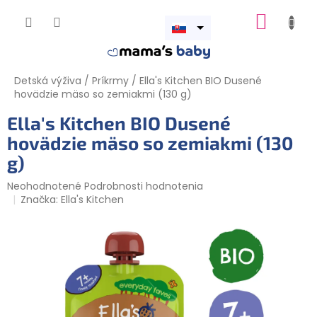
Prejsť
NÁKUP
na
obsah
Otvoriť
KOŠÍK
menu
Detská výživa
/
Príkrmy
/
Ella's Kitchen BIO Dusené
hovädzie mäso so zemiakmi (130 g)
Ella's Kitchen BIO Dusené
hovädzie mäso so zemiakmi (130
g)
Priemerné
Neohodnotené
Podrobnosti hodnotenia
hodnotenie
Značka:
Ella's Kitchen
produktu
je
0,0
z
5
hviezdičiek.