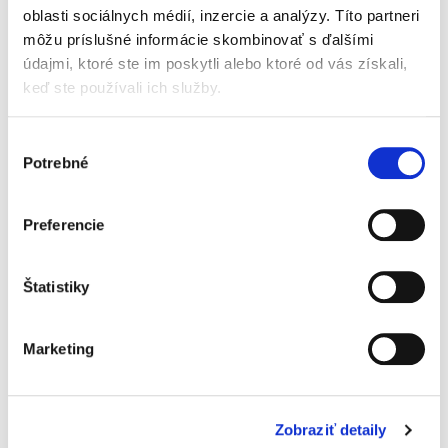
oblasti sociálnych médií, inzercie a analýzy. Títo partneri
môžu príslušné informácie skombinovať s ďalšími
BIO mrkva
údajmi, ktoré ste im poskytli alebo ktoré od vás získali,
24 %
keď ste používali ich služby.
BIO zemiaky
23 %
Výber
Potrebné
súhlasu
BIO hovädzie mäso
10 %
a množstvo ďalších dobrých vecí...
Preferencie
BIO zeleninový vývar 32 % (voda, BIO pór, BIO paštrnák,
BIO kvaka, BIO mrkva, BIO cibuľa), BIO mrkva 24 %, BIO
zemiaky 23 %, BIO hovädzie mäso 10 %, BIO paradajky
6 %, BIO paštrnák 5 %, BIO bylinky <1 % (bazalka,
Štatistiky
oregano, petržlen, rozmarín, tymian), BIO čierne
korenie <1 %
Marketing
Nutričné hodnoty
Výživové údaje na 100 g:
Zobraziť detaily
Energia