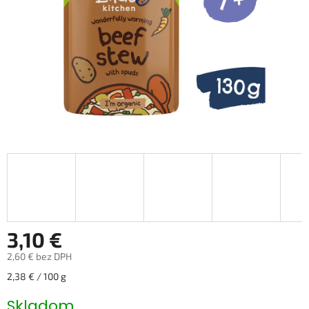
3,10 €
2,60 € bez DPH
Jednotková
2,38 € / 100 g
cena:
Skladom