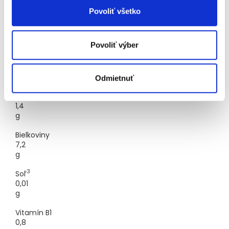
Povoliť všetko
1
Tuky
14
g
Povoliť výber
2
Sacharidy
67,4
g
Odmietnuť
Vláknina
1,4
g
Bielkoviny
7,2
g
3
Soľ
0,01
g
Vitamín B1
0,8