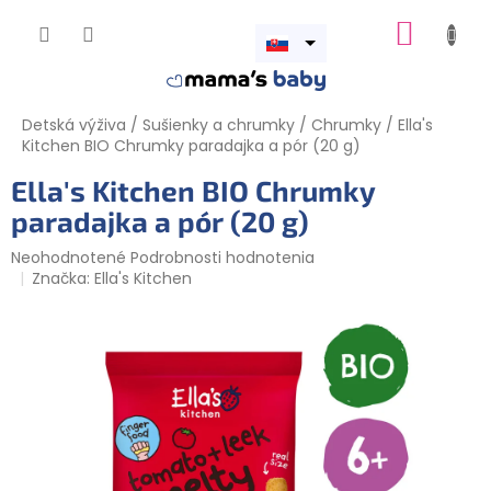
Prejsť
NÁKUP
na
obsah
Otvoriť
KOŠÍK
menu
Detská výživa
/
Sušienky a chrumky
/
Chrumky
/
Ella's
Kitchen BIO Chrumky paradajka a pór (20 g)
Ella's Kitchen BIO Chrumky
paradajka a pór (20 g)
Priemerné
Neohodnotené
Podrobnosti hodnotenia
hodnotenie
Značka:
Ella's Kitchen
produktu
je
0,0
z
5
hviezdičiek.