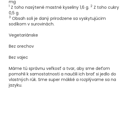
mg
1
2
Z toho nasýtené mastné kyseliny 1,6 g.
Z toho cukry
0,5 g.
3
Obsah soli je daný prirodzene sa vyskytujúcim
sodíkom v surovinách.
Vegetariánske
Bez orechov
Bez vajec
Máme tú správnu veľkosť a tvar, aby sme deťom
pomohli k samostatnosti a naučili ich brať si jedlo do
vlastných rúk. Sme super mäkké a rozplývame sa na
jazyku.