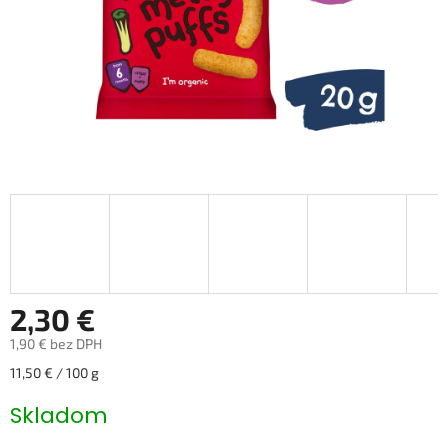
2,30 €
1,90 € bez DPH
Jednotková
11,50 € / 100 g
cena:
Skladom