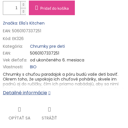
Pridať do košíka
Značka: Ella's Kitchen
EAN: 5060107337251
Kód:
EK326
Kategória
:
Chrumky pre deti
EAN
:
5060107337251
Vek dieťaťa
:
od ukončeného 6. mesiaca
Vlastnosti
:
BIO
Chrumky s chuťou paradajok a póru budú vaše deti baviť.
Okrem toho, že uspokoja ich chuťové poháriky, skvele im
padnú aj do ručičky, čím ich priamo nabádajú, aby sa nimi
kŕmili sami. Hravou formou si tak precvičia jemnú motoriku a
Detailné informácie
zlepšia koordináciu ruka-oko. A potom už len šup do úst, kde
sa na jazyku rozplynú. Pochutnávať si na nich môžu malí
drobci už od 6 mesiacov, a to úplne bez výčitiek. Neobsahujú
totiž žiadne pridané cukry, soľ a ani umelé farbivá.
Hlavné vlastnosti
OPÝTAŤ SA
STRÁŽIŤ
✓ BIO kvalita
✓ bez pridaného cukru a soli