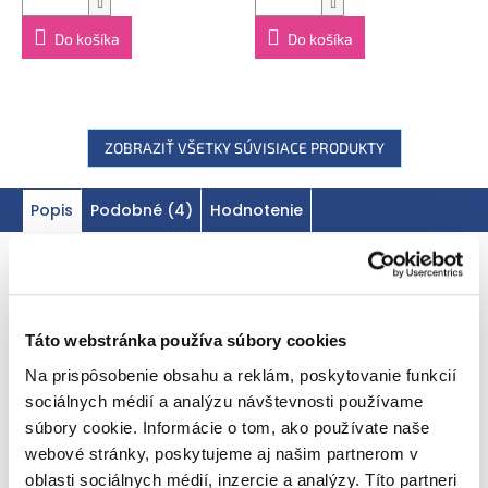
Výrobca:
Ella's Kitchen Ella's Barn, 22 Greys Green Farm
Rotherfield Greys Henley-on-Thames RG9 4QG, Veľká
Do košíka
Do košíka
Británia. Oficiálny distribútor: Health Academy, s. r. o.,
Zbraslavská 22/49, 159 00, Praha, Česká republika.
ZOBRAZIŤ VŠETKY SÚVISIACE PRODUKTY
Popis
Podobné (4)
Hodnotenie
Podrobný popis
EAN
Táto webstránka používa súbory cookies
Ahoj, sme lahodné bio chrumky
Na prispôsobenie obsahu a reklám, poskytovanie funkcií
s paradajkami a pórom
sociálnych médií a analýzu návštevnosti používame
súbory cookie. Informácie o tom, ako používate naše
webové stránky, poskytujeme aj našim partnerom v
oblasti sociálnych médií, inzercie a analýzy. Títo partneri