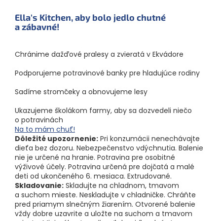
Ella's Kitchen, aby bolo jedlo chutné
a zábavné!
Chránime dažďové pralesy a zvieratá v Ekvádore
Podporujeme potravinové banky pre hladujúce rodiny
Sadíme stromčeky a obnovujeme lesy
Ukazujeme školákom farmy, aby sa dozvedeli niečo
o potravinách
Na to mám chuť!
Dôležité upozornenie:
Pri konzumácii nenechávajte
dieťa bez dozoru. Nebezpečenstvo vdýchnutia. Balenie
nie je určené na hranie. Potravina pre osobitné
výživové účely. Potravina určená pre dojčatá a malé
deti od ukončeného 6. mesiaca. Extrudované.
Skladovanie:
Skladujte na chladnom, tmavom
a suchom mieste. Neskladujte v chladničke. Chráňte
pred priamym slnečným žiarením. Otvorené balenie
vždy dobre uzavrite a uložte na suchom a tmavom