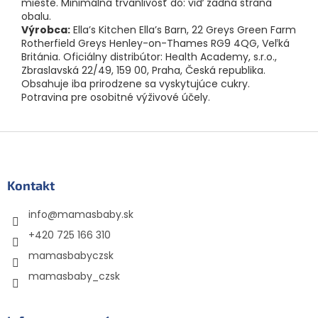
mieste. Minimálna trvanlivosť do: viď zadná strana
obalu.
Výrobca:
Ella’s Kitchen Ella’s Barn, 22 Greys Green Farm
Rotherfield Greys Henley-on-Thames RG9 4QG, Veľká
Británia. Oficiálny distribútor: Health Academy, s.r.o.,
Zbraslavská 22/49, 159 00, Praha, Česká republika.
Obsahuje iba prirodzene sa vyskytujúce cukry.
Potravina pre osobitné výživové účely.
Z
á
p
ä
Kontakt
t
info
@
mamasbaby.sk
i
e
+420 725 166 310
mamasbabyczsk
mamasbaby_czsk