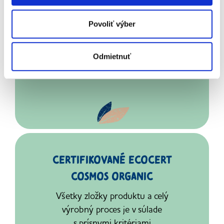
jabĺk chráni
a
hydratuje
citlivú
Povoliť výber
detskú pokožku.
Odmietnuť
CERTIFIKOVANÉ ECOCERT
COSMOS ORGANIC
Všetky zložky produktu
a
celý
výrobný proces je
v
súlade
s
prísnymi
kritériami