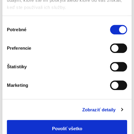
údajmi, ktoré ste im poskytli alebo ktoré od vás získali,
vo
francúzskych
Pyrenejách.
keď ste používali ich služby.
Výber
Potrebné
súhlasu
Preferencie
Štatistiky
Marketing
HYDRATÁCIA
A
VYŽIVENIE
POKOŽKY UŽ OD PRVÉHO
Zobraziť detaily
POUŽITIA
Slnečnicový olej spoločne
s
aloe
Povoliť všetko
vera
a
extraktom
z
francúzskych