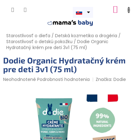
Prejsť
NÁKUP
na
obsah
Otvoriť
KOŠÍK
menu
Starostlivosť o dieťa
/
Detská kozmetika a drogéria
/
Starostlivosť o detskú pokožku
/
Dodie Organic
Hydratačný krém pre deti 3v1 (75 ml)
Dodie Organic Hydratačný krém
pre deti 3v1 (75 ml)
Priemerné
Neohodnotené
Podrobnosti hodnotenia
Značka:
Dodie
hodnotenie
produktu
je
0,0
z
5
hviezdičiek.