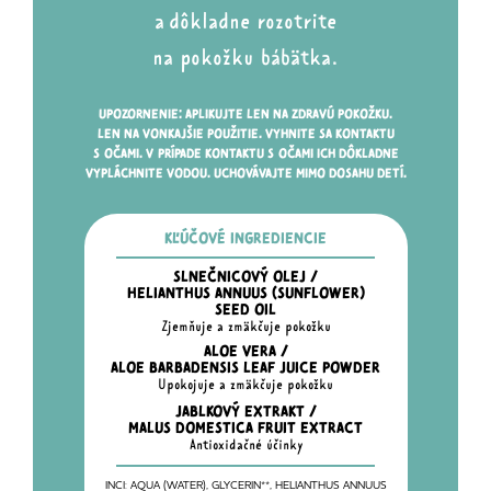
a
dôkladne
rozotrite
na pokožku
bábätka.
UPOZORNENIE: APLIKUJTE
LEN NA ZDRAVÚ
POKOŽKU.
LEN NA VONKAJŠIE
POUŽITIE. VYHNITE SA KONTAKTU
S
OČAMI.
V
PRÍPADE
KONTAKTU
S
OČAMI
ICH DÔKLADNE
VYPLÁCHNITE VODOU. UCHOVÁVAJTE MIMO DOSAHU DETÍ.
KĽÚČOVÉ INGREDIENCIE
SLNEČNICOVÝ OLEJ /
HELIANTHUS ANNUUS (SUNFLOWER)
SEED OIL
Zjemňuje a zmäkčuje pokožku
ALOE VERA /
ALOE BARBADENSIS LEAF JUICE POWDER
Upokojuje a zmäkčuje pokožku
JABLKOVÝ EXTRAKT /
MALUS DOMESTICA FRUIT EXTRACT
Antioxidačné účinky
INCI: AQUA (WATER), GLYCERIN**, HELIANTHUS ANNUUS