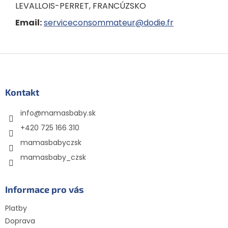
LEVALLOIS-PERRET, FRANCÚZSKO
Email:
serviceconsommateur@dodie.fr
Z
á
p
ä
Kontakt
t
info
@
mamasbaby.sk
i
e
+420 725 166 310
mamasbabyczsk
mamasbaby_czsk
Informace pro vás
Platby
Doprava