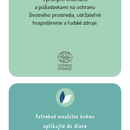
a
požiadavkami
na ochranu
životného prostredia, udržateľné
hospodárenie
a
ľudské
zdroje.
Potrebné množstvo krému
aplikujte do dlane