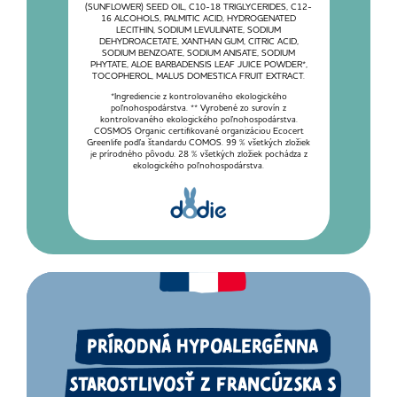
(SUNFLOWER) SEED OIL, C10-18 TRIGLYCERIDES, C12-
16 ALCOHOLS, PALMITIC ACID, HYDROGENATED
LECITHIN, SODIUM LEVULINATE, SODIUM
DEHYDROACETATE, XANTHAN GUM, CITRIC ACID,
SODIUM BENZOATE, SODIUM ANISATE, SODIUM
PHYTATE, ALOE BARBADENSIS LEAF JUICE POWDER*,
TOCOPHEROL, MALUS DOMESTICA FRUIT EXTRACT.
*Ingrediencie z kontrolovaného ekologického
poľnohospodárstva. ** Vyrobené zo surovín z
kontrolovaného ekologického poľnohospodárstva.
COSMOS Organic certifikované organizáciou Ecocert
Greenlife podľa štandardu COMOS. 99 % všetkých zložiek
je prírodného pôvodu. 28 % všetkých zložiek pochádza z
ekologického poľnohospodárstva.
PRÍRODNÁ HYPOALERGÉNNA
STAROSTLIVOSŤ Z FRANCÚZSKA S