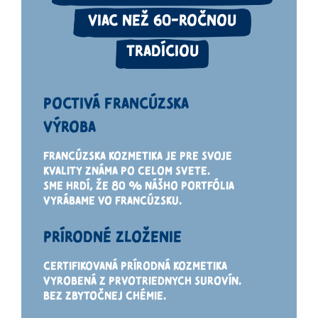
VIAC
NEŽ 60-ROČNOU
TRADÍCIOU
POCTIVÁ FRANCÚZSKA
VÝROBA
FRANCÚZSKA KOZMETIKA JE PRE SVOJE
KVALITY ZNÁMA
PO CELOM
SVETE.
SME HRDÍ
, ŽE 80 % NÁŠHO PORTFÓLIA
VYRÁBAME
VO
FRANCÚZSKU.
PRÍRODNÉ ZLOŽENIE
CERTIFIKOVANÁ PRÍRODNÁ KOZMETIKA
VYROBENÁ
Z
PRVOTRIEDNYCH
SUROVÍN.
BEZ ZBYTOČNEJ CHÉMIE.