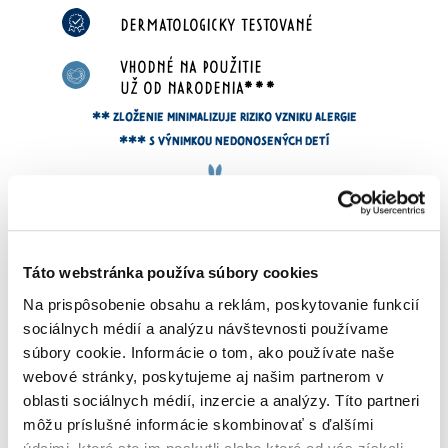
DERMATOLOGICKY TESTOVANÉ
VHODNÉ NA POUŽITIE
UŽ OD NARODENIA***
** ZLOŽENIE MINIMALIZUJE RIZIKO VZNIKU ALERGIE
*** S VÝNIMKOU NEDONOSENÝCH DETÍ
Táto webstránka používa súbory cookies
Na prispôsobenie obsahu a reklám, poskytovanie funkcií
S BIO VÝŤAŽKOM
sociálnych médií a analýzu návštevnosti používame
Z
FRANCÚZSKYCH
JABĹK
súbory cookie. Informácie o tom, ako používate naše
Naše jablká pestujeme
v
BIO
webové stránky, poskytujeme aj našim partnerom v
oblasti sociálnych médií, inzercie a analýzy. Títo partneri
kvalite
a pod
najvyššou
možnou
môžu príslušné informácie skombinovať s ďalšími
certifikáciou Demeter