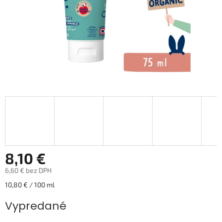
8,10 €
6,60 € bez DPH
Jednotková
10,80 € / 100 ml
cena:
Vypredané