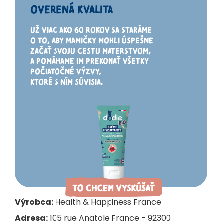
OVERENÁ KVALITA
UŽ VIAC AKO 60 ROKOV SA STARÁME
O
TO
, ABY MAMIČKY MOHLI ÚSPEŠNE
ZAČAŤ SVOJU CESTU MATERSTVOM,
A
POMÁHAME
IM PREKONAŤ
VŠETKY
POČIATOČNÉ VÝZVY,
KTORÉ S NÍM SÚVISIA.
Výrobca:
Health & Happiness France
Adresa:
105 rue Anatole France - 92300