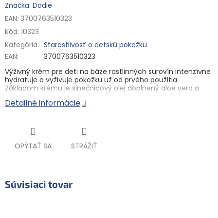
Značka: Dodie
EAN: 3700763510323
Kód:
10323
Kategória
:
Starostlivosť o detskú pokožku
EAN
:
3700763510323
Výživný krém pre deti na báze rastlinných surovín intenzívne
hydratuje a vyživuje pokožku už od prvého použitia.
Základom krému je slnečnicový olej doplnený aloe vera a
extraktom z francúzských jabĺk. Je vhodný na celé telo a
Detailné informácie
pleť a na každodenné použitie.
99 % zložiek prírodného pôvodu
BIO certifikované
Vhodné na použitie od narodenia****
OPÝTAŤ SA
STRÁŽIŤ
Vyrobené vo Francúzsku
Hypoalergénne*** a bez parfumácie
Dermatologicky testované
Súvisiaci tovar
BIO extrakt z francúzských jabĺk bohatý na antioxidanty
**Zloženie minimalizuje riziko vzniku alergie