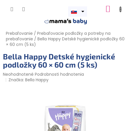
Prejsť
NÁKUP
na
obsah
Otvoriť
KOŠÍK
menu
Prebaľovanie
/
Prebaľovacie podložky a potreby na
prebaľovanie
/
Bella Happy Detské hygienické podložky 60
× 60 cm (5 ks)
Bella Happy Detské hygienické
podložky 60 × 60 cm (5 ks)
Priemerné
Neohodnotené
Podrobnosti hodnotenia
hodnotenie
Značka:
Bella Happy
produktu
je
0,0
z
5
hviezdičiek.