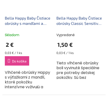
Bella Happy Baby Čistiace
Bella Happy Baby Čistiace
obrúsky s mandľami a
obrúsky Classic Sensitive
olivami (64 ks)
(56 ks)
Skladom
Vypredané
2 €
1,50 €
Jednotková
Jednotková
0,03 € / 1 ks
0,03 € / 1 ks
cena:
cena:
Do košíka
Tieto vlhčené obrúsky
boli vyvinuté špeciálne
Vlhčené obrúsky Happy
pre potreby detskej
s výťažkami z mandlí,
pokožky. Sú bez
ktoré pokožku
parfumácie, a preto sú
intenzívne vyživujú a
obzvlášť vhodné pre
hydratujú. Výťažky z
citlivú a alergickú
olivových listov sa
pokožku. Obsahujú
starajú o pokožku
zvlhčujúci...
a vyživujú ju. Mäkká, na...