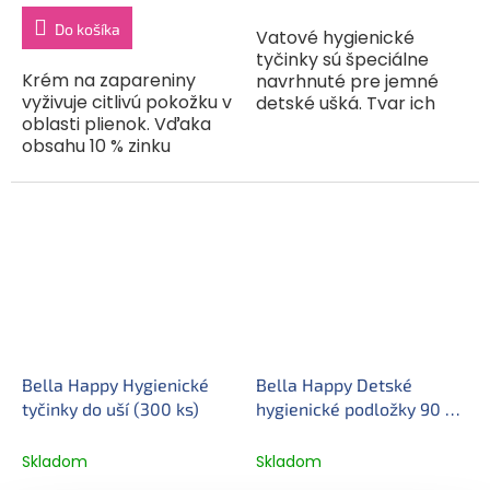
cena:
cena:
Do košíka
Vatové hygienické
tyčinky sú špeciálne
Krém na zapareniny
navrhnuté pre jemné
vyživuje citlivú pokožku v
detské ušká. Tvar ich
oblasti plienok. Vďaka
konca zaručuje pre
obsahu 10 % zinku
dieťatko maximálnu
vytvára na detskej
bezpečnosť. Sú určené
pokožke priedušnú
na čistenie kožných
ochrannú vrstvu.
záhybov a na...
Premasťuje ju, hydratuje
a upokojuje...
Bella Happy Hygienické
Bella Happy Detské
tyčinky do uší (300 ks)
hygienické podložky 90 ×
60 cm (5 ks)
Skladom
Skladom