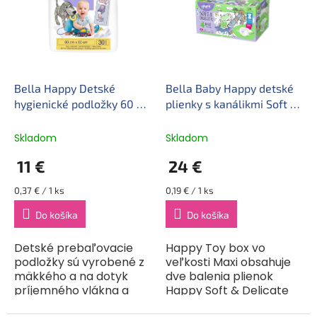
pomáha starať sa o...
a...
Bella Happy Detské
Bella Baby Happy detské
hygienické podložky 60 ×
plienky s kanálikmi Soft &
60 cm (30 ks)
Delicate veľkosť 4 (8-14
kg), krabica 2 x 62 ks
Skladom
Skladom
11 €
24 €
Jednotková
Jednotková
0,37 € / 1 ks
0,19 € / 1 ks
cena:
cena:
Do košíka
Do košíka
Detské prebaľovacie
Happy Toy box vo
podložky sú vyrobené z
veľkosti Maxi obsahuje
mäkkého a na dotyk
dve balenia plienok
príjemného vlákna a
Happy Soft & Delicate
slúžia ako ochrana pred
Maxi, vždy po 62 kusoch.