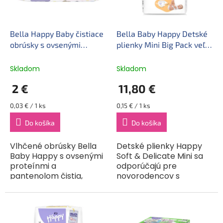
p
o
r
d
o
u
d
k
Bella Happy Baby čistiace
Bella Baby Happy Detské
u
t
obrúsky s ovsenými
plienky Mini Big Pack veľ 2
k
o
proteínmi a pantenolom
(78 ks)
t
v
(64 ks)
Skladom
Skladom
o
2 €
11,80 €
v
Jednotková
Jednotková
0,03 € / 1 ks
0,15 € / 1 ks
cena:
cena:
Do košíka
Do košíka
Vlhčené obrúsky Bella
Detské plienky Happy
Baby Happy s ovsenými
Soft & Delicate Mini sa
proteínmi a
odporúčajú pre
pantenolom čistia,
novorodencov s
hydratujú a upokojujú
hmotnosťou 3–6 kg. Sú
detskú pokožku. Mäkká,
vyrobené z kvalitných
na dotyk príjemná
materiálov, dokonale sa
netkaná textília
prispôsobia telu dieťaťa