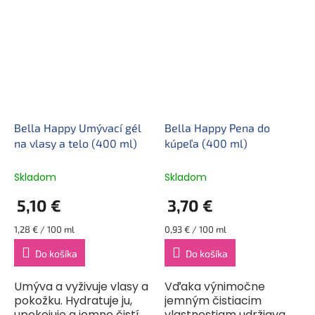
znečistením počas
Tieto plienky sú určené
prebaľovania. Oceníte
pre novorodencov s
ich na výletoch alebo...
hmotnosťou 8–14 kg. Sú...
Bella Happy Umývací gél
Bella Happy Pena do
na vlasy a telo (400 ml)
kúpeľa (400 ml)
Skladom
Skladom
5,10 €
3,70 €
Jednotková
Jednotková
1,28 € / 100 ml
0,93 € / 100 ml
cena:
cena:
Do košíka
Do košíka
Umýva a vyživuje vlasy a
Vďaka výnimočne
pokožku. Hydratuje ju,
jemným čistiacim
upokojuje a jemne čistí
vlastnostiam udržiava