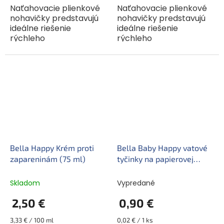
Naťahovacie plienkové
Naťahovacie plienkové
nohavičky predstavujú
nohavičky predstavujú
ideálne riešenie
ideálne riešenie
rýchleho
rýchleho
a jednoduchého
a jednoduchého
prebalenia dieťaťa
prebalenia dieťaťa
s hmotnosťou 8 až 14 kg.
s hmotnosťou 11 až 18 kg.
Elastický prúžok okolo
Elastický prúžok okolo
pása umožňuje
pása umožňuje
dokonalé...
dokonalé...
Bella Happy Krém proti
Bella Baby Happy vatové
zapareninám (75 ml)
tyčinky na papierovej
tyčinke v plastovom obale
56 + 8 ks
Skladom
Vypredané
2,50 €
0,90 €
Jednotková
Jednotková
3,33 € / 100 ml
0,02 € / 1 ks