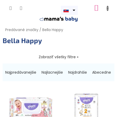
Prejsť
NÁKUP
na
obsah
Otvoriť
KOŠÍK
menu
Predávané značky
/
Bella Happy
Bella Happy
Zobraziť všetky filtre »
R
a
Najpredávanejšie
Najlacnejšie
Najdrahšie
Abecedne
d
e
V
n
ý
i
p
e
i
p
s
r