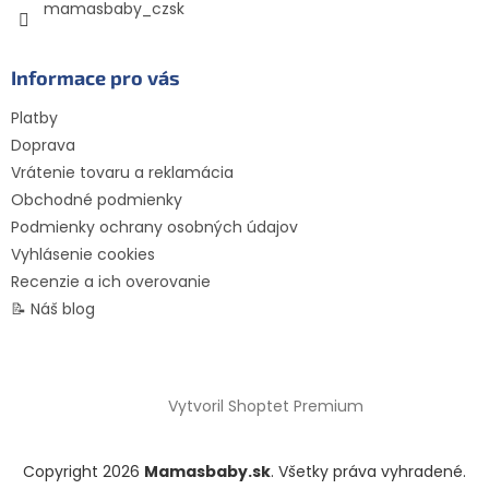
ý
mamasbaby_czsk
p
i
s
Informace pro vás
u
Platby
Doprava
Vrátenie tovaru a reklamácia
Obchodné podmienky
Podmienky ochrany osobných údajov
Vyhlásenie cookies
Recenzie a ich overovanie
📝 Náš blog
Vytvoril Shoptet Premium
Copyright 2026
Mamasbaby.sk
. Všetky práva vyhradené.