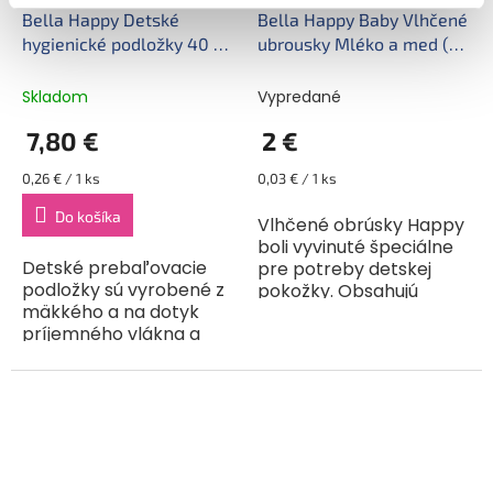
Bella Happy Detské
Bella Happy Baby Vlhčené
hygienické podložky 40 ×
ubrousky Mléko a med (64
60 cm (30 ks)
ks)
Skladom
Vypredané
7,80 €
2 €
Jednotková
Jednotková
0,26 € / 1 ks
0,03 € / 1 ks
cena:
cena:
Do košíka
Vlhčené obrúsky Happy
boli vyvinuté špeciálne
Detské prebaľovacie
pre potreby detskej
podložky sú vyrobené z
pokožky. Obsahujú
mäkkého a na dotyk
zvlhčujúci krém, ktorý je
príjemného vlákna a
obohatený o alantoín a
slúžia ako ochrana pred
vitamín E. Majú
znečistením počas
neutrálne pH 5,5.
prebaľovania. Oceníte
Neobsahujú...
ich na výletoch alebo...