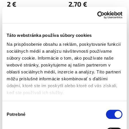
2 €
2,70 €
Jednotková
Jednotková
0,01 € / 1 ks
0,54 € / 1 ks
cena:
cena:
Do košíka
Do košíka
Táto webstránka používa súbory cookies
Extra veľké eko balenie
Detské prebaľovacie
vatových hygienických
podložky sú vyrobené z
Na prispôsobenie obsahu a reklám, poskytovanie funkcií
tyčiniek. Hlavička zo 100
mäkkého a na dotyk
sociálnych médií a analýzu návštevnosti používame
% bavlny je pripevnená
príjemného vlákna a
súbory cookie. Informácie o tom, ako používate naše
na papierovej tyčinke.
slúžia ako ochrana pred
webové stránky, poskytujeme aj našim partnerom v
Sú určené na čistenie
znečistením počas
kožných záhybov
prebaľovania. Oceníte
oblasti sociálnych médií, inzercie a analýzy. Títo partneri
a k nanášaniu mastí a...
ich na výletoch alebo...
môžu príslušné informácie skombinovať s ďalšími
údajmi, ktoré ste im poskytli alebo ktoré od vás získali,
keď ste používali ich služby.
Výber
Potrebné
súhlasu
Bella Happy Detské
Bella Happy Detské
hygienické podložky 60 ×
hygienické podložky 60 ×