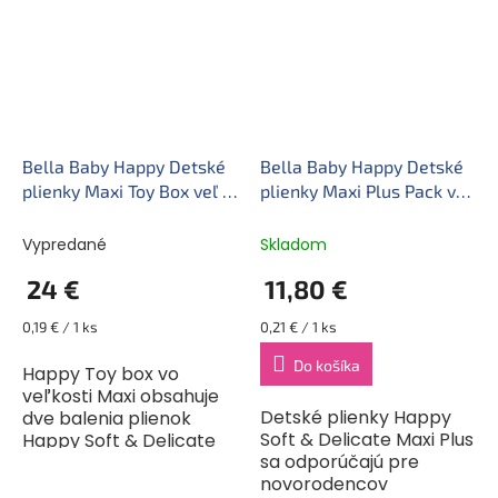
zabránenie vzniku a
hmotnosťou 9–15 kg. Sú...
prežitia
mikroorganizmov...
Bella Baby Happy Detské
Bella Baby Happy Detské
plienky Maxi Toy Box veľ 4
plienky Maxi Plus Pack veľ
(124 ks)
4+ (56 ks)
Vypredané
Skladom
24 €
11,80 €
Jednotková
Jednotková
0,19 € / 1 ks
0,21 € / 1 ks
cena:
cena:
Do košíka
Happy Toy box vo
veľkosti Maxi obsahuje
Detské plienky Happy
dve balenia plienok
Soft & Delicate Maxi Plus
Happy Soft & Delicate
sa odporúčajú pre
Maxi, vždy po 62 kusoch.
novorodencov
Tieto plienky sú určené