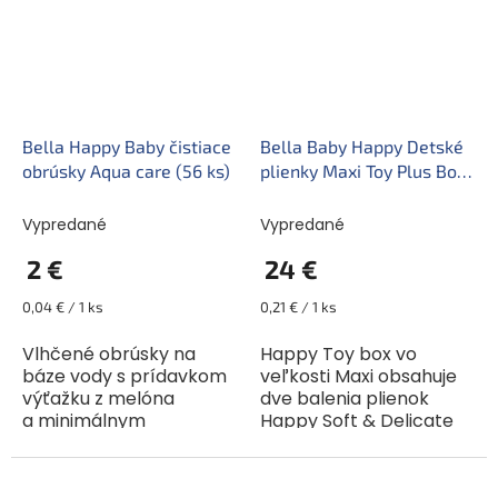
Bella Happy Baby čistiace
Bella Baby Happy Detské
obrúsky Aqua care (56 ks)
plienky Maxi Toy Plus Box
veľ 4+ (112 ks)
Vypredané
Vypredané
2 €
24 €
Jednotková
Jednotková
0,04 € / 1 ks
0,21 € / 1 ks
cena:
cena:
Vlhčené obrúsky na
Happy Toy box vo
báze vody s prídavkom
veľkosti Maxi obsahuje
výťažku z melóna
dve balenia plienok
a minimálnym
Happy Soft & Delicate
množstvom
Maxi, vždy po 56 kusoch.
konzervačných látok,
Tieto plienky sú určené
ktoré sú potrebné na
pre novorodencov s