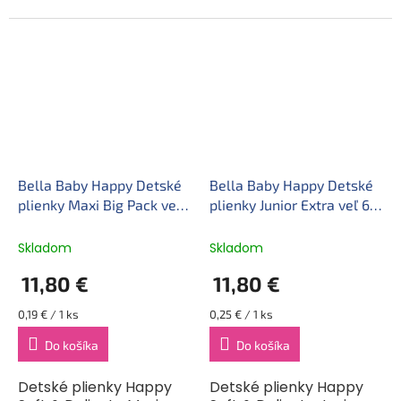
s hmotnosťou 9–15 kg.
pre novorodencov s
Sú vyrobené z
hmotnosťou 8–14 kg. Sú...
kvalitných materiálov,
dokonale sa prispôsobia
telu dieťaťa a...
Bella Baby Happy Detské
Bella Baby Happy Detské
plienky Maxi Big Pack veľ
plienky Junior Extra veľ 6
4 (62 ks)
(48 ks)
Skladom
Skladom
11,80 €
11,80 €
Jednotková
Jednotková
0,19 € / 1 ks
0,25 € / 1 ks
cena:
cena:
Do košíka
Do košíka
Detské plienky Happy
Detské plienky Happy