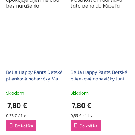
bez narušenia
táto pena do kúpeľa
prirodzenej ochrannej
prirodzenú ochrannú
bariéry. Vlasy
vrstvu pokožky aj pri
zanecháva jemné, takže
častom kúpaní. Je
sa ľahko rozčesávajú.
mimoriadne účinná a
Umývací...
dobre pení. Vhodná aj...
Bella Happy Pants Detské
Bella Happy Pants Detské
plienkové nohavičky Maxi
plienkové nohavičky Junior
veľ. 4 (24 ks)
veľ. 5 (22 ks)
Skladom
Skladom
7,80 €
7,80 €
Jednotková
Jednotková
0,33 € / 1 ks
0,35 € / 1 ks
cena:
cena:
Do košíka
Do košíka