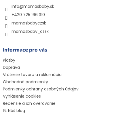
t
info
@
mamasbaby.sk
i
e
+420 725 166 310
mamasbabyczsk
mamasbaby_czsk
Informace pro vás
Platby
Doprava
Vrátenie tovaru a reklamácia
Obchodné podmienky
Podmienky ochrany osobných údajov
Vyhlásenie cookies
Recenzie a ich overovanie
📝 Náš blog