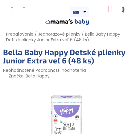
Prejsť
NÁKUP
na
obsah
Otvoriť
KOŠÍK
menu
Prebaľovanie
/
Jednorazové plienky
/
Bella Baby Happy
Detské plienky Junior Extra veľ 6 (48 ks)
Bella Baby Happy Detské plienky
Junior Extra veľ 6 (48 ks)
Priemerné
Neohodnotené
Podrobnosti hodnotenia
hodnotenie
Značka:
Bella Happy
produktu
je
0,0
z
5
hviezdičiek.