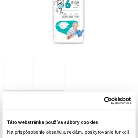
11,80 €
9,60 € bez DPH
Jednotková
0,25 € / 1 ks
cena:
Táto webstránka používa súbory cookies
Skladom
Na prispôsobenie obsahu a reklám, poskytovanie funkcií