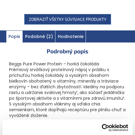
ZOBRAZIŤ VŠETKY SÚVISIACE PRODUKTY
Popis
Podobné (2)
Hodnotenie
Podrobný popis
Beggs Pure Power Protein – horká čokoláda
Prémiový srvátkový proteínový nápoj v prášku s
príchuťou horkej čokolády a vysokým obsahom
bielkovín obohatený o vitamíny, minerály a tráviace
enzýmy – bez ďalších zbytočností. Ideálny na podporu
rastu a udržanie svalovej hmoty¹, ako súčasť jedálnička
po športovej aktivite a s vitamínmi pre zdravú imunitu².
S vysokým obsahom vlákniny aj vďaka chia
semienkam, ktoré dopĺňajú receptúru pre plnšiu chuť a
vyvážené zloženie.
550 g | 10 porcií
Prečo zvoliť Beggs Pure Power Protein?