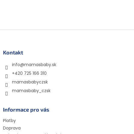
Z
á
p
ä
Kontakt
t
info
@
mamasbaby.sk
i
e
+420 725 166 310
mamasbabyczsk
mamasbaby_czsk
Informace pro vás
Platby
Doprava