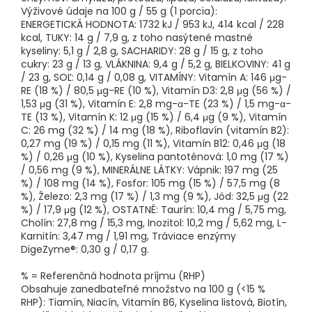
Výživové údaje na 100 g / 55 g (1 porcia):
ENERGETICKÁ HODNOTA: 1732 kJ / 953 kJ, 414 kcal / 228
kcal, TUKY: 14 g / 7,9 g, z toho nasýtené mastné
kyseliny: 5,1 g / 2,8 g, SACHARIDY: 28 g / 15 g, z toho
cukry: 23 g / 13 g, VLÁKNINA: 9,4 g / 5,2 g, BIELKOVINY: 41 g
/ 23 g, SOĽ: 0,14 g / 0,08 g, VITAMÍNY: Vitamín A: 146 μg-
RE (18 %) / 80,5 μg-RE (10 %), Vitamín D3: 2,8 μg (56 %) /
1,53 μg (31 %), Vitamín E: 2,8 mg-α-TE (23 %) / 1,5 mg-α-
TE (13 %), Vitamín K: 12 μg (15 %) / 6,4 μg (9 %), Vitamín
C: 26 mg (32 %) / 14 mg (18 %), Riboflavín (vitamín B2):
0,27 mg (19 %) / 0,15 mg (11 %), Vitamín B12: 0,46 μg (18
%) / 0,26 μg (10 %), Kyselina pantoténová: 1,0 mg (17 %)
/ 0,56 mg (9 %), MINERÁLNE LÁTKY: Vápnik: 197 mg (25
%) / 108 mg (14 %), Fosfor: 105 mg (15 %) / 57,5 mg (8
%), Železo: 2,3 mg (17 %) / 1,3 mg (9 %), Jód: 32,5 μg (22
%) / 17,9 μg (12 %), OSTATNÉ: Taurín: 10,4 mg / 5,75 mg,
Cholín: 27,8 mg / 15,3 mg, Inozitol: 10,2 mg / 5,62 mg, L-
Karnitín: 3,47 mg / 1,91 mg, Tráviace enzýmy
DigeZyme®: 0,30 g / 0,17 g.
% = Referenčná hodnota príjmu (RHP)
Obsahuje zanedbateľné množstvo na 100 g (<15 %
RHP): Tiamín, Niacín, Vitamín B6, Kyselina listová, Biotín,