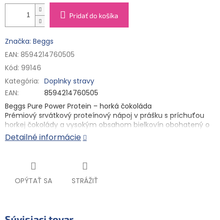
Pridať do košíka
Značka: Beggs
EAN: 8594214760505
Kód:
99146
Kategória
:
Doplnky stravy
EAN
:
8594214760505
Beggs Pure Power Protein – horká čokoláda
Prémiový srvátkový proteínový nápoj v prášku s príchuťou
horkej čokolády a vysokým obsahom bielkovín obohatený o
vitamíny, minerály a tráviace enzýmy – bez ďalších
Detailné informácie
zbytočností. Ideálny na podporu rastu a udržanie svalovej
hmoty¹, ako súčasť jedálnička po športovej aktivite a s
vitamínmi pre zdravú imunitu². S vysokým obsahom vlákniny
aj vďaka chia semienkam, ktoré dopĺňajú receptúru pre
OPÝTAŤ SA
STRÁŽIŤ
plnšiu chuť a vyvážené zloženie.
550 g | 10 porcií
Súvisiaci tovar