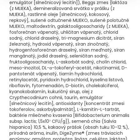
emulgátor [slnečnicový lecitín]), Beggs zmes {laktóza
(z MLIEKA), demineralizovaná srvátka v prášku (z
MLIEKA), rastlinné oleje [slnečnicový, kokosový,
repkový], sušené odtučnené MLIEKO, sušené polotučné
MLIEKO, maltodextrín, galaktooligosacharidy (z MLIEKA),
fosforečnan vápenatý, uhličitan vápenatý, chlorid
sodný, chlorid draselný, tri-magnesium dicitrát, síran
železnatý, hydroxid vápenatý, síran zinočnatý,
hydrogenfosforečnan draselný, síran meďnatý, síran
mangánatý, jodid draselný, seleničitan sodný,
fruktooligosacharidy, L-askorbát sodný, cholín chlorid,
meso-inozitol, DL-α-tokoferyl-acetát, nikotínamid, D-
pantotenát vápenatý, tiamín hydrochlorid,
retinylacetát, pyridoxín hydrochlorid, kyselina listová,
riboflavín, fytomenadión, D-biotín, cholekalciferol,
kyanokobalamín, kukuričný sirup, olej z
Crypthecodinium cohnii, taurín, emulgátor
[slnečnicový lecitín], antioxidanty [koncentrát zmesi
tokoferolov, askorbylpalmitát], L-karnitín-L-tartrát,
baktérie mliečneho kvasenia [Bifidobacterium animalis
subsp. lactis; 1,5x10⁷ CFU/g]}, semená chia (Salvia
hispanica) 10,5 %, kakaový prášok (obsah tuku 10–12 %),
prírodná aróma, inulín, DigeZyme® (zmes tráviacich
enzýmov: amyláza, proteáza, lipáza, celuláza, laktáza).