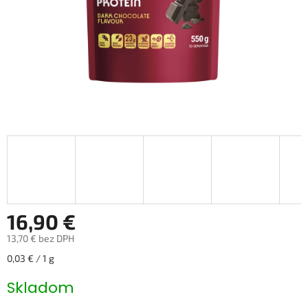
16,90 €
13,70 € bez DPH
Jednotková
0,03 € / 1 g
cena:
Skladom