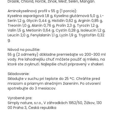
Draslík, Chlorid, Horčík, Zinok, Meď, Selén, Mangán.
Aminokyselinový profil v 55 g (1 porcia):
Kyselina asparágová 1,8 g, Kyselina glutámová 5,0 g, L-
Serín 1,2 g, Glycín 0,44 g, Histidín 0,62 g, Arginín 0,85 g,
Treonín 1,0 g, Alanín 0,76 g, Prolín 2,3 g, Tyrozín 1,2 g,
Valín 1,5 g, Metionín 0,64 g, Cystín 0,28 g, Isoleucín 1,2 g,
Leucín 2,0 g, Fenylalanín 1,1 g, Lyzín 1,9 g, Tryptofán 0,32
g.
Návod na použitie:
55 g (2 odmerky) dôkladne premiešajte vo 200–300 ml
vody. Pre lahodnejšiu chuť môžete použiť aj mlieko, na
ktoré ste zvyknutí. Najlepšie chutí pripravený v shakeri.
Skladovanie:
Skladujte v suchu pri teplote do 25 °C. Chráňte pred
mrazom a priamym slnečným žiarením. Po otvorení
spotrebujte do 3 mesiacov.
Vyrobené pre:
Simply nature, s.r.o., V záhradkách 1952/50, Žižkov, 130
00 Praha 3, Česká republika