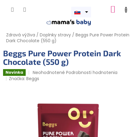
Prejsť
NÁKUP
na
obsah
Otvoriť
KOŠÍK
menu
Zdravá výživa
/
Doplnky stravy
/
Beggs Pure Power Protein
Dark Chocolate (550 g)
Beggs Pure Power Protein Dark
Chocolate (550 g)
Priemerné
Neohodnotené
Podrobnosti hodnotenia
Novinka
hodnotenie
Značka:
Beggs
produktu
je
0,0
z
5
hviezdičiek.