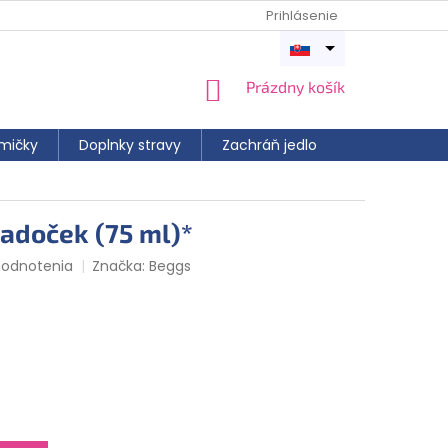
Prihlásenie
Otvoriť
menu
NÁKUPNÝ KOŠÍK
Prázdny košík
mičky
Doplnky stravy
Zachráň jedlo
adoček (75 ml)*
 je 0,0 z 5 hviezdičiek.
hodnotenia
Značka:
Beggs