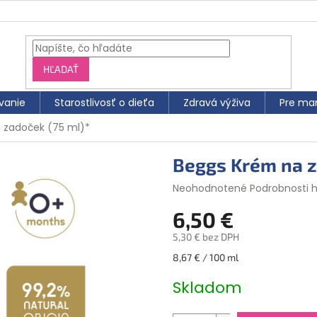
HĽADAŤ
vanie
Starostlivosť o dieťa
Zdravá výživa
Pre ma
 zadoček (75 ml)*
Beggs Krém na z
Priemerné hodnotenie produktu
Neohodnotené
Podrobnosti 
6,50 €
5,30 € bez DPH
Jednotková cena:
8,67 € / 100 ml
Skladom