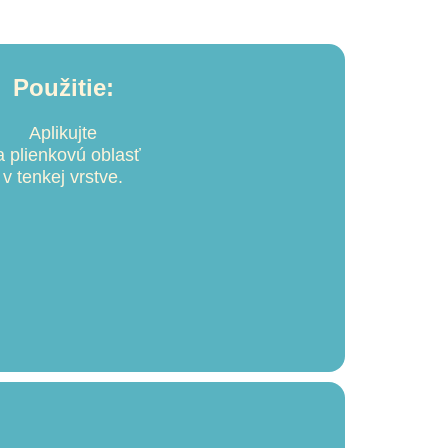
Použitie:
Aplikujte
a plienkovú oblasť
v tenkej vrstve.