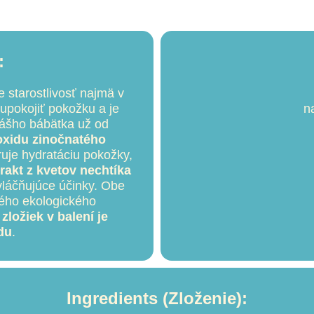
:
 starostlivosť najmä v
 upokojiť pokožku a je
n
 Vášho bábätka už od
oxidu zinočnatého
uje hydratáciu pokožky,
rakt z kvetov nechtíka
vláčňujúce účinky. Obe
ného ekologického
zložiek v balení je
du
.
Ingredients (Zloženie):