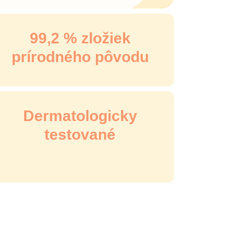
ply nature, s.r.o., V zahrádkách 1952/50, 130 00
99,2 % zložiek
a a spokojní rodičia, ktorí rastú so svojimi deťmi.
prírodného pôvodu
innosť. Pre nás sú deti tými najlepšími učiteľmi.
ôležité spomaliť, byť všímaví a mať radosť z
novatívnu, kvalitnú radu chutných produktov, ktoré
 toho vznikli pilotné receptúry detských mliek,
na to, že iniciátormi a tvorcami Beggs sú
ímaví a úprimne milujúci ľudia, ktorí žijú pre svoje
Dermatologicky
tné detstvo začína spokojným rodičovstvom.
testované