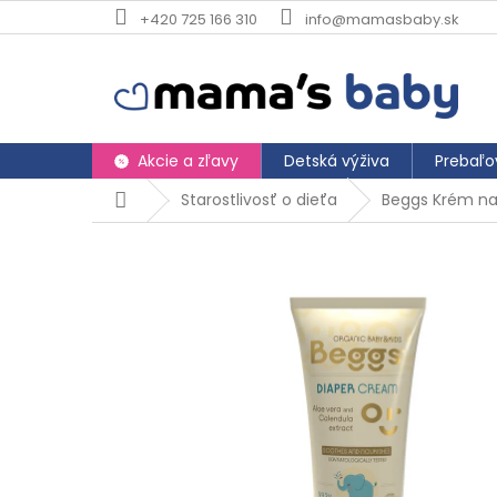
Prejsť na obsah
+420 725 166 310
info@mamasbaby.sk
Akcie a zľavy
Detská výživa
Prebaľo
Domov
Starostlivosť o dieťa
Beggs Krém na