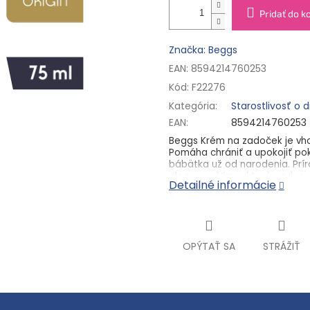
Pridať do k
Značka: Beggs
EAN: 8594214760253
Kód:
F22276
Kategória
:
Starostlivosť o 
EAN
:
8594214760253
Beggs Krém na zadoček je vhod
Pomáha chrániť a upokojiť poko
bábätka už od narodenia. Prí
aloe vera šťavu, ktorá podporu
Detailné informácie
obsahuje extrakt z kvetov nec
zvláčňujúce účinky. Obe zlož
poľnohospodárstva (BIO) a 99,
Vhodný pre bábätká od
OPÝTAŤ SA
STRÁŽIŤ
Zloženie šetrné k detsk
99,2 % zložiek prírodn
Certifikované Ecocert
Bez pridanej
parfumáci