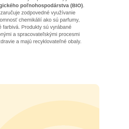
ogického poľnohospodárstva (BIO)
.
 zaručuje zodpovedné využívanie
tomnosť chemikálií ako sú parfumy,
é farbivá. Produkty sú vyrábané
bnými a spracovateľskými procesmi
zdravie a majú recyklovateľné obaly.