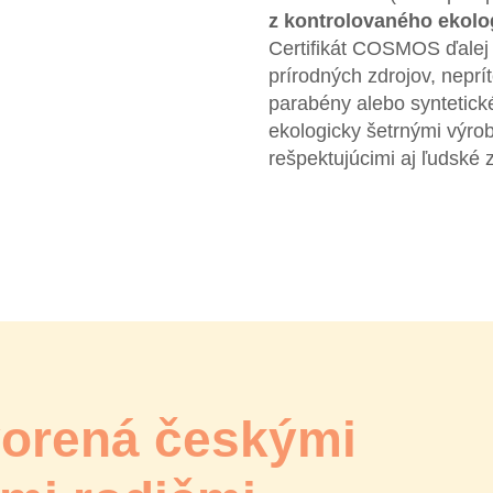
z kontrolovaného ekol
Certifikát COSMOS ďalej
prírodných zdrojov, neprí
parabény alebo syntetick
ekologicky šetrnými výro
rešpektujúcimi aj ľudské 
vorená českými