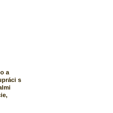
lo a
upráci s
almi
ie,