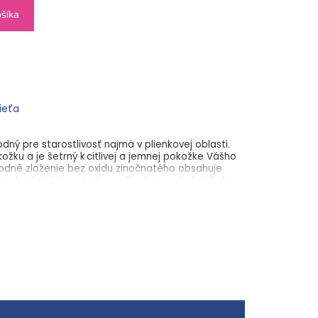
ošíka
dieťa
ný pre starostlivosť najmä v plienkovej oblasti.
žku a je šetrný k citlivej a jemnej pokožke Vášho
rodné zloženie bez oxidu zinočnatého obsahuje
je hydratáciu pokožky, vyživuje ju a chráni. Ďalej
htíka lekárskeho, ktorý má zjemňujúce a
ky pochádzajú z kontrolovaného ekologického
2 % zložiek v balení je prírodného pôvodu.
 narodenia
ej pokožke
ého pôvodu
om ako COSMOS Organic
e
a éterických olejov