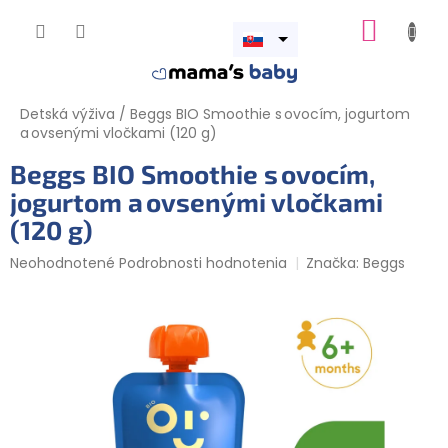
Prejsť
NÁKUP
na
obsah
Otvoriť
KOŠÍK
menu
Detská výživa
/
Beggs BIO Smoothie s ovocím, jogurtom
a ovsenými vločkami (120 g)
Beggs BIO Smoothie s ovocím,
jogurtom a ovsenými vločkami
(120 g)
Priemerné
Neohodnotené
Podrobnosti hodnotenia
Značka:
Beggs
hodnotenie
produktu
je
0,0
z
5
hviezdičiek.