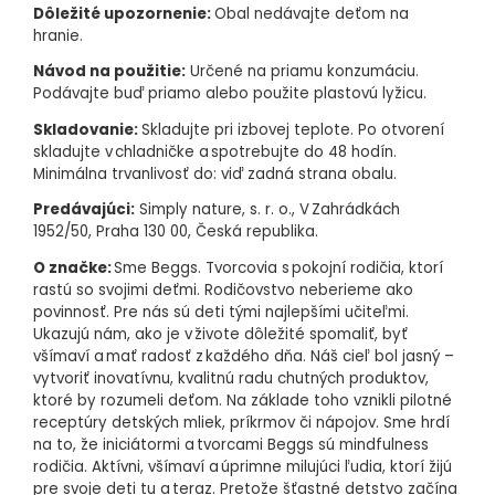
Dôležité upozornenie:
Obal nedávajte deťom na
hranie.
Návod na použitie:
Určené na priamu konzumáciu.
Podávajte buď priamo alebo použite plastovú lyžicu.
Skladovanie:
Skladujte pri izbovej teplote. Po otvorení
skladujte v chladničke a spotrebujte do 48 hodín.
Minimálna trvanlivosť do: viď zadná strana obalu.
Predávajúci:
Simply nature, s. r. o., V Zahrádkách
1952/50, Praha 130 00, Česká republika.
O značke:
Sme Beggs. Tvorcovia s pokojní rodičia, ktorí
rastú so svojimi deťmi. Rodičovstvo neberieme ako
povinnosť. Pre nás sú deti tými najlepšími učiteľmi.
Ukazujú nám, ako je v živote dôležité spomaliť, byť
všímaví a mať radosť z každého dňa. Náš cieľ bol jasný –
vytvoriť inovatívnu, kvalitnú radu chutných produktov,
ktoré by rozumeli deťom. Na základe toho vznikli pilotné
receptúry detských mliek, príkrmov či nápojov. Sme hrdí
na to, že iniciátormi a tvorcami Beggs sú mindfulness
rodičia. Aktívni, všímaví a úprimne milujúci ľudia, ktorí žijú
pre svoje deti tu a teraz. Pretože šťastné detstvo začína