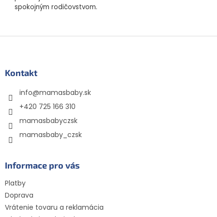
spokojným rodičovstvom.
Z
á
p
ä
Kontakt
t
info
@
mamasbaby.sk
i
e
+420 725 166 310
mamasbabyczsk
mamasbaby_czsk
Informace pro vás
Platby
Doprava
Vrátenie tovaru a reklamácia