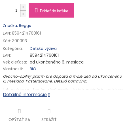
Pridať do košíka
Značka: Beggs
EAN: 8594214760161
Kód:
300093
Kategória
:
Detská výživa
EAN
:
8594214760161
Vek dieťaťa
:
od ukončeného 6. mesiaca
Vlastnosti
:
BIO
Ovocno-obilný príkrm pre dojčatá a malé deti od ukončeného
6. mesiaca. Pasterizované. Detská potravina.
Lahodný jogurt, banán a čučoriedky, to je kombinácia, na ktorej
Detailné informácie
si pochutná nejeden detský jazýček. Spoločne s ovsom zasýti
každé malé bruško. V tejto BIO kapsičke nič ďalšie nehľadajte.
Snáď len kvapku citrónovej šťavy s vitamínom C, ktorý prispieva
k správnemu fungovaniu imunitného systému.
BIO kvalita
OPÝTAŤ SA
STRÁŽIŤ