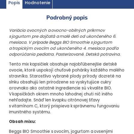
Popis
Hodnotenie
imunitného systému.
Obsah mixu:
Podrobný popis
Beggs BIO Smoothie s ovocím, jogurtom a ovsenými vločkami
(120 g), ovocno-obilný príkrm s jogurtom od ukončeného 6.
Variácia ovocných a ovocno-obilných príkrmov
mesiaca.
s jogurtom pre dojčatá a malé deti od ukončeného 6.
Beggs BIO Kiwi a banán (120 g), ovocný príkrm od ukončeného
mesiaca. V prípade Beggs BIO Smoothie s jogurtom
6. mesiaca.
a tropickým ovocím od ukončeného 4. mesiaca podľa
odporúčania pediatra. Pasterizované. Detská potravina.
Beggs BIO Smoothie s jogurtom a tropickým ovocím (120 g),
ovocno-obilný príkrm s jogurtom od ukončeného 4. mesiaca
Tento mix kapsičiek obsahuje najobľúbenejšie detské
podľa odporúčania pediatra.
ovocie, ktoré uspokojí chuťové poháriky každého malého
Beggs BIO Detská ryža s jogurtom, banánom, mangom
stravníka. Starostlivo vybrané plody prírody dozreté na
a malinami (120 g), ovocno-obilný príkrm s jogurtom od
slnku obsahujú len prirodzene sa vyskytujúce cukry
ukončeného 6. mesiaca.
a rovnako ako ostatné ingrediencie sú v kvalite BIO.
V kapsičkách okrem mnoho lahodnej chuti nič iného
nehľadajte. Snáď len kvapku citrónovej šťavy
BIO kvalita
s vitamínom C, ktorý prispieva k správnemu fungovaniu
imunitného systému.
1
Od ukončeného 6. nebo 4. mesiaca
Obsah mixu:
S vitamínom C
Beggs BIO Smoothie s ovocím, jogurtom a ovsenými