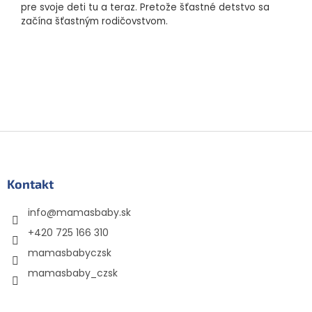
pre svoje deti tu a teraz. Pretože šťastné detstvo sa
začína šťastným rodičovstvom.
Z
á
p
ä
Kontakt
t
info
@
mamasbaby.sk
i
e
+420 725 166 310
mamasbabyczsk
mamasbaby_czsk