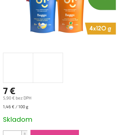
7 €
5,90 € bez DPH
Jednotková
1,46 € / 100 g
cena:
Skladom