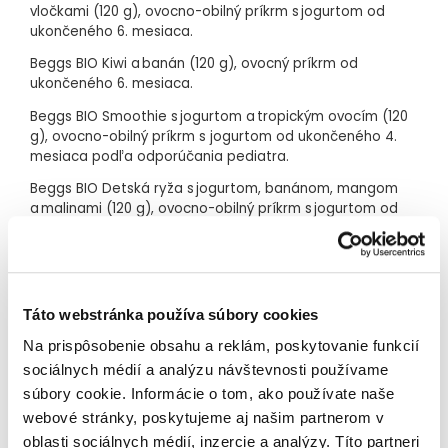
2
Bez prídavku cukrov
vločkami (120 g), ovocno-obilný príkrm s jogurtom od
ukončeného 6. mesiaca.
3
Bezgluténový
Beggs BIO Kiwi a banán (120 g), ovocný príkrm od
ukončeného 6. mesiaca.
4
Bez konzervantov a farbív
Beggs BIO Smoothie s jogurtom a tropickým ovocím (120
Praktické balenie s uzáverom
g), ovocno-obilný príkrm s jogurtom od ukončeného 4.
mesiaca podľa odporúčania pediatra.
1
Beggs BIO Detská ryža s jogurtom, banánom, mangom
V prípade
Beggs BIO Smoothie s jogurtom a tropickým ovocím
od ukončeného 4. mesiaca podľa odporúčania pediatra.
a malinami (120 g), ovocno-obilný príkrm s jogurtom od
ukončeného 6. mesiaca.
2
Obsahuje prírodné cukry.
3
Okrem Beggs BIO Smoothie s ovocím, jogurtom a ovsenými
vločkami, ktoré obsahuje glutén.
BIO kvalita
4
Podľa požiadaviek legislatívy.
Táto webstránka používa súbory cookies
1
Od ukončeného 6. nebo 4. mesiaca
Na prispôsobenie obsahu a reklám, poskytovanie funkcií
S vitamínom C
sociálnych médií a analýzu návštevnosti používame
Zloženie Beggs BIO Smoothie s ovocím, jogurtom
a ovsenými vločkami (120 g):
bio
JOGURT
(47 %), bio banán
súbory cookie. Informácie o tom, ako používate naše
2
Bez prídavku cukrov
(43 %), bio čučoriedka (7 %), bio
OVES
(2 %), koncentrát bio
webové stránky, poskytujeme aj našim partnerom v
citrónovej šťavy, vitamín C. Alergény sú vyznačené
VEĽKÝMI
3
Bezgluténový
PÍSMENAMI
.
Obsahuje GLUTÉN.
oblasti sociálnych médií, inzercie a analýzy. Títo partneri