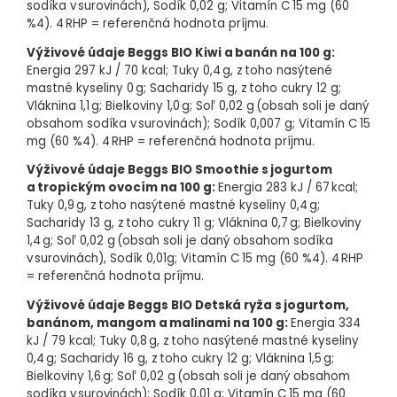
sodíka v surovinách), Sodík 0,02 g; Vitamín C 15 mg (60
buď priamo alebo použite plastovú lyžičku.
%4). 4 RHP = referenčná hodnota príjmu.
Skladovanie:
Skladujte pri izbovej teplote. Po otvorení
Výživové údaje Beggs BIO Kiwi a banán na 100 g:
skladujte v chladničke a spotrebujte do 48 hodín. Minimálna
trvanlivosť do: viď zadná strana obalu.
Energia 297 kJ / 70 kcal; Tuky 0,4 g, z toho nasýtené
mastné kyseliny 0 g; Sacharidy 15 g, z toho cukry 12 g;
O značke:
Sme Beggs. Tvorcovia a spokojní rodičia, ktorí rastú
Vláknina 1,1 g; Bielkoviny 1,0 g; Soľ 0,02 g (obsah soli je daný
spolu so svojimi deťmi. Rodičovstvo nevnímame ako povinnosť.
obsahom sodíka v surovinách); Sodík 0,007 g; Vitamín C 15
Pre nás sú deti najlepšími učiteľmi. Ukazujú nám, aké dôležité
mg (60 %4). 4 RHP = referenčná hodnota príjmu.
je v živote spomaliť, byť pozorný a užívať si každý deň. Náš cieľ
bol jasný - vytvoriť inovatívny, kvalitný rad chutných výrobkov,
Výživové údaje Beggs BIO Smoothie s jogurtom
ktoré by rozumeli deťom. Na základe toho vznikli pilotné
receptúry detských mliek, príkrmov či nápojov. Sme hrdí na to,
a tropickým ovocím na 100 g:
Energia 283 kJ / 67 kcal;
že iniciátormi a tvorcami Beggs sú mindfulness rodičia. Aktívni,
Tuky 0,9 g, z toho nasýtené mastné kyseliny 0,4 g;
všímaví a úprimne milujúci ľudia, ktorí žijú pre svoje deti tu a
Sacharidy 13 g, z toho cukry 11 g; Vláknina 0,7 g; Bielkoviny
teraz. Pretože šťastné detstvo sa začína šťastným
1,4 g; Soľ 0,02 g (obsah soli je daný obsahom sodíka
rodičovstvom.
v surovinách), Sodík 0,01g; Vitamín C 15 mg (60 %4). 4 RHP
= referenčná hodnota príjmu.
Výživové údaje Beggs BIO Detská ryža s jogurtom,
banánom, mangom a malinami na 100 g:
Energia 334
kJ / 79 kcal; Tuky 0,8 g, z toho nasýtené mastné kyseliny
0,4 g; Sacharidy 16 g, z toho cukry 12 g; Vláknina 1,5 g;
Bielkoviny 1,6 g; Soľ 0,02 g (obsah soli je daný obsahom
sodíka v surovinách); Sodík 0,01 g; Vitamín C 15 mg (60