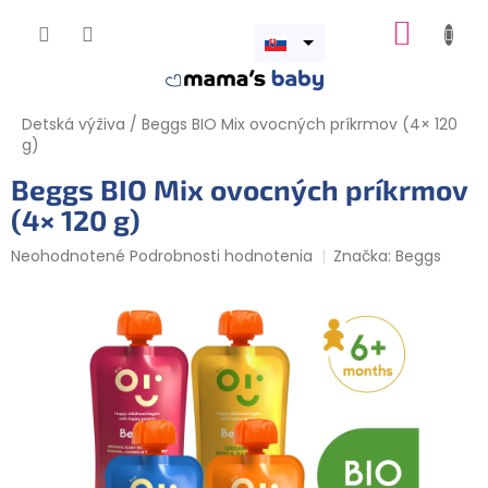
Prejsť
NÁKUP
na
obsah
Otvoriť
KOŠÍK
menu
Detská výživa
/
Beggs BIO Mix ovocných príkrmov (4× 120
g)
Beggs BIO Mix ovocných príkrmov
(4× 120 g)
Priemerné
Neohodnotené
Podrobnosti hodnotenia
Značka:
Beggs
hodnotenie
produktu
je
0,0
z
5
hviezdičiek.