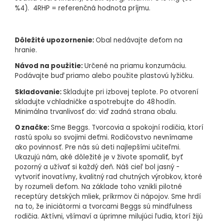
%4). 4RHP = referenčná hodnota príjmu.
Dôležité upozornenie:
Obal nedávajte deťom na
hranie.
Návod na použitie:
Určené na priamu konzumáciu.
Podávajte buď priamo alebo použite plastovú lyžičku.
Skladovanie:
Skladujte pri izbovej teplote. Po otvorení
skladujte v chladničke a spotrebujte do 48 hodín.
Minimálna trvanlivosť do: viď zadná strana obalu.
O značke:
Sme Beggs. Tvorcovia a spokojní rodičia, ktorí
rastú spolu so svojimi deťmi. Rodičovstvo nevnímame
ako povinnosť. Pre nás sú deti najlepšími učiteľmi.
Ukazujú nám, aké dôležité je v živote spomaliť, byť
pozorný a užívať si každý deň. Náš cieľ bol jasný -
vytvoriť inovatívny, kvalitný rad chutných výrobkov, ktoré
by rozumeli deťom. Na základe toho vznikli pilotné
receptúry detských mliek, príkrmov či nápojov. Sme hrdí
na to, že iniciátormi a tvorcami Beggs sú mindfulness
rodičia. Aktívni, všímaví a úprimne milujúci ľudia, ktorí žijú