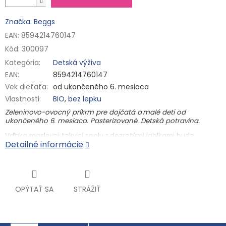
Značka: Beggs
EAN: 8594214760147
Kód:
300097
Kategória
:
Detská výživa
EAN
:
8594214760147
Vek dieťaťa
:
od ukončeného 6. mesiaca
Vlastnosti
:
BIO
,
bez lepku
Zeleninovo-ovocný príkrm pre dojčatá a malé deti od
ukončeného 6. mesiaca. Pasterizované. Detská potravina.
Vďaka maslovej tekvici spolu s dozretými jablkami bude
Detailné informácie
spokojné každé malé bruško. V tejto BIO kapsičke nič iné
nehľadajte. Snáď len kvapku citrónovej šťavy s vitamínom C,
ktorý prispieva k správnemu fungovaniu imunitného systému.
BIO kvalita
OPÝTAŤ SA
STRÁŽIŤ
od ukončeného 6. mesiaca
jemné pyré zo 100% ovocia a zeleniny