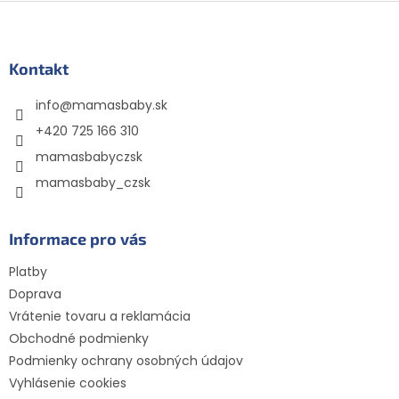
Z
á
p
ä
Kontakt
t
info
@
mamasbaby.sk
i
e
+420 725 166 310
mamasbabyczsk
mamasbaby_czsk
Informace pro vás
Platby
Doprava
Vrátenie tovaru a reklamácia
Obchodné podmienky
Podmienky ochrany osobných údajov
Vyhlásenie cookies