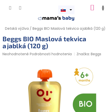
Prejsť
NÁKUP
na
obsah
Otvoriť
KOŠÍK
menu
Detská výživa
/
Beggs BIO Maslová tekvica a jablká (120 g)
Beggs BIO Maslová tekvica
a jablká (120 g)
Priemerné
Neohodnotené
Podrobnosti hodnotenia
Značka:
Beggs
hodnotenie
produktu
je
0,0
z
5
hviezdičiek.