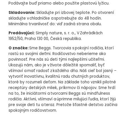
Podávajte buď priamo alebo použite plastovú lyžicu.
Skladovanie:
Skladujte pri izbovej teplote. Po otvorení
skladujte v chladničke a spotrebujte do 48 hodín.
Minimálna trvanlivosť do: viď zadná strana obalu.
Predávajúci:
Simply nature, s. r. o., V Zahrádkách
1952/50, Praha 130 00, Česká republika.
O značke:
Sme Beggs. Tvorcovia s pokojní rodičia, ktorí
rastú so svojimi deťmi. Rodičovstvo neberieme ako
povinnosť. Pre nás sú deti tými najlepšími učiteľmi.
Ukazujú nám, ako je v živote dôležité spomaliť, byť
všímaví a mať radosť z každého dňa. Náš cieľ bol jasný –
vytvoriť inovatívnu, kvalitnú radu chutných produktov,
ktoré by rozumeli deťom. Na základe toho vznikli pilotné
receptúry detských mliek, príkrmov či nápojov. Sme hrdí
na to, že iniciátormi a tvorcami Beggs sú mindfulness
rodičia. Aktívni, všímaví a úprimne milujúci ľudia, ktorí žijú
pre svoje deti tu a teraz. Pretože šťastné detstvo začína
spokojným rodičovstvom.