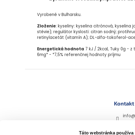
Vyrobené v Bulharsku.
Zloženie
: kyseliny: kyselina citrónová, kyselina
stévie); regulátor kyslosti: citran sodný; prot
retinylacetát (vitamín A); DL-alfa-tokoferol-ace
Energetická hodnota
7 kJ / 2kcal, Tuky 0g - z
6mg* - *7,5% referenčnej hodnoty príjmu
Z
á
p
ä
t
Kontakt
i
e
info
+420 
Táto webstránka používa
mama