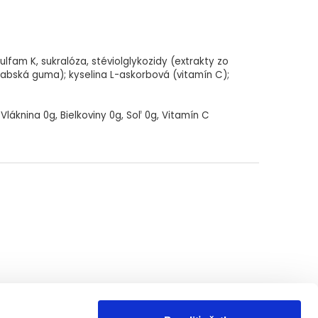
sulfam K, sukralóza, stéviolglykozidy (extrakty zo
arabská guma); kyselina L-askorbová (vitamín C);
Vláknina 0g, Bielkoviny 0g, Soľ 0g, Vitamín C