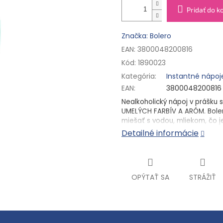
Pridať do k
Značka: Bolero
EAN: 3800048200816
Kód:
1890023
Kategória
:
Instantné nápoj
EAN
:
3800048200816
Nealkoholický nápoj v prášku s
UMELÝCH FARBÍV A ARÓM. Bolero
miešať s vodou, mliekom, čo j
alkoholom, čo obľubujú dospel
Detailné informácie
v 1,5 litri vody.
BENEFITY:
Osviežujúce ovocné ná
OPÝTAŤ SA
STRÁŽIŤ
Prášková zmes
Neobsahuje cukor a má 