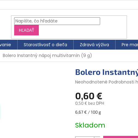
HĽADAŤ
vanie
Starostlivosť o dieťa
Zdravá výživa
Pre ma
Bolero Instantný nápoj multivitamín (9 g)
Bolero Instantný
Priemerné
Neohodnotené
Podrobnosti 
hodnotenie
0,60 €
produktu
je
0,50 € bez DPH
0,0
z
Jednotková
6,67 € / 100 g
5
cena:
hviezdičiek.
Skladom