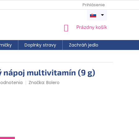
Prihlásenie
Otvoriť
menu
NÁKUPNÝ
Prázdny košík
KOŠÍK
mičky
Doplnky stravy
Zachráň jedlo
 nápoj multivitamín (9 g)
hodnotenia
Značka:
Bolero