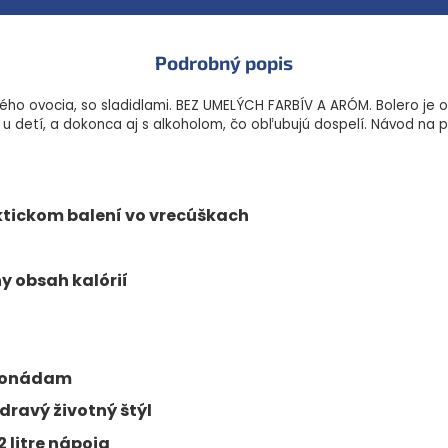
Bez umelých farbív a p
Bohaté na vitamín C
Podrobný popis
Skvelá alternatíva k s
kého ovocia, so sladidlami. BEZ UMELÝCH FARBÍV A ARÓM. Bolero je o
Vhodné pre tých, ktorí p
 detí, a dokonca aj s alkoholom, čo obľubujú dospelí. Návod na príp
Z jedného vrecúška pripr
ktickom balení vo vrecúškach
Vyrobené v Bulharsku.
Zloženie
: kyseliny: kyselina c
arómy; prírodné arómy; sladidl
 obsah kalórií
(extrakty zo stévie); regulátor
fosforečnan vápenatý; zahusť
askorbová (vitamín C); retiny
(vitamín E); farbivo: beta-apo
imonádam
Energetická hodnota
7 kJ / 
zdravý životný štýl
0g, Sacharidy 0g - z toho cukry
6mg* - *7,5% referenčnej hod
2 litre nápoja