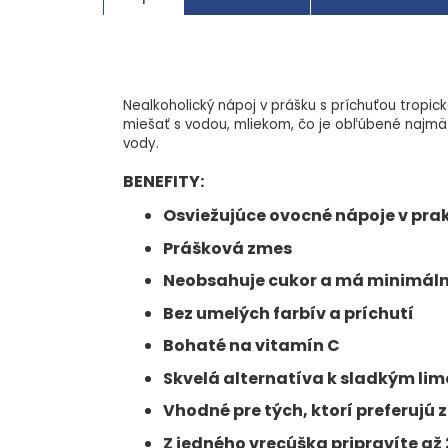
Nealkoholický nápoj v prášku s príchuťou tropic
miešať s vodou, mliekom, čo je obľúbené najmä u
vody.
BENEFITY:
Osviežujúce ovocné nápoje v pra
Prášková zmes
Neobsahuje cukor a má minimálny
Bez umelých farbív a príchutí
Bohaté na vitamín C
Skvelá alternatíva k sladkým l
Vhodné pre tých, ktorí preferujú 
Z jedného vrecúška pripravíte až 