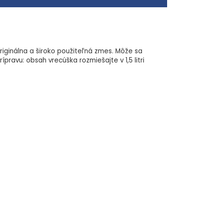
ríchutí
ladkým limonádam
riginálna a široko použiteľná zmes. Môže sa
referujú zdravý životný štýl
ravu: obsah vrecúška rozmiešajte v 1,5 litri
avíte až 2 litre nápoja
itrónová, kyselina jablčná; plnidlo: maltodextrín;
á: acesulfam K, sukralóza, stéviolglykozidy
 kyslosti: citran sodný; protihrudkujúca látka:
ovadlá (guma guar, arabská guma); kyselina L-
lacetát (vitamín A); DL-alfa-tokoferol-acetát
8\'-karotenal (C 30), kurkumín.
2kcal, Tuky 0g - z toho nasýtené mastné kyseliny
 0g, Vláknina 0g, Bielkoviny 0g, Soľ 0g, Vitamín C
noty príjmu