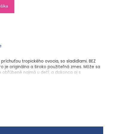
ošíka
e
 príchuťou tropického ovocia, so sladidlami. BEZ
 je originálna a široko použiteľná zmes. Môže sa
e obľúbené najmä u detí, a dokonca aj s
í. Návod na prípravu: obsah vrecúška rozmiešajte
poje v praktickom balení vo vrecúškach
minimálny obsah kalórií