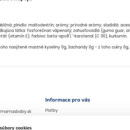
 jablčná; plnidlo: maltodextrín; arómy; prírodné arómy; sladidlá: ace
ihrudkujúca látka: fosforečnan vápenatý; zahusťovadlá (guma guar, 
tát (vitamín E); farbivo: beta-apo8\'-karotenal (C 30), kurkumín.
 toho nasýtené mastné kyseliny 0g, Sacharidy 0g - z toho cukry 0g, 
Informace pro vás
Platby
@
mamasbaby.sk
Doprava
725 166 310
Vrátenie tovaru a
 súbory cookies
sbabyczsk