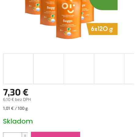
7,30 €
6,10 € bez DPH
Jednotková
1,01 € / 100 g
cena:
Skladom