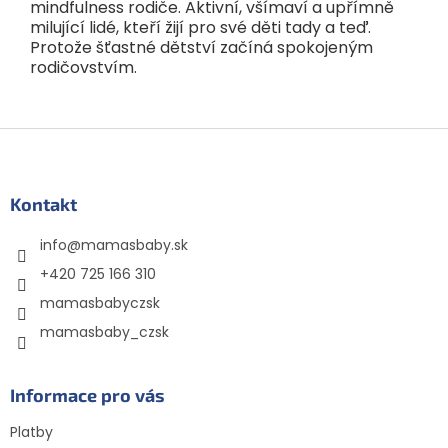
mindfulness rodiče. Aktivní, všímaví a upřímně
milující lidé, kteří žijí pro své děti tady a teď.
Protože šťastné dětství začíná spokojeným
rodičovstvím.
Z
á
p
ä
Kontakt
t
info
@
mamasbaby.sk
i
e
+420 725 166 310
mamasbabyczsk
mamasbaby_czsk
Informace pro vás
Platby