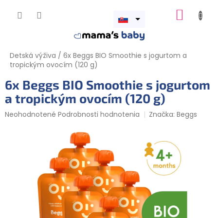
Prejsť
NÁKUP
na
obsah
Otvoriť
KOŠÍK
menu
Detská výživa
/
6x Beggs BIO Smoothie s jogurtom a
tropickým ovocím (120 g)
6x Beggs BIO Smoothie s jogurtom
a tropickým ovocím (120 g)
Priemerné
Neohodnotené
Podrobnosti hodnotenia
Značka:
Beggs
hodnotenie
produktu
je
0,0
z
5
hviezdičiek.