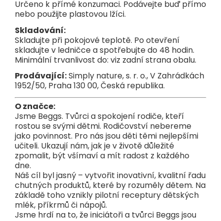
Určeno k přímé konzumaci. Podávejte buď přímo
nebo použijte plastovou lžíci.
Skladování:
Skladujte při pokojové teplotě. Po otevření
skladujte v ledničce a spotřebujte do 48 hodin.
Minimální trvanlivost do: viz zadní strana obalu.
Prodávající:
Simply nature, s. r. o., V Zahrádkách
1952/50, Praha 130 00, Česká republika.
O značce:
Jsme Beggs. Tvůrci a spokojení rodiče, kteří
rostou se svými dětmi. Rodičovství nebereme
jako povinnost. Pro nás jsou děti těmi nejlepšími
učiteli. Ukazují nám, jak je v životě důležité
zpomalit, být všímaví a mít radost z každého
dne.
Náš cíl byl jasný – vytvořit inovativní, kvalitní řadu
chutných produktů, které by rozuměly dětem. Na
základě toho vznikly pilotní receptury dětských
mlék, příkrmů či nápojů.
Jsme hrdí na to, že iniciátoři a tvůrci Beggs jsou