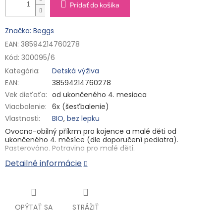
Pridať do košíka
Značka: Beggs
EAN: 38594214760278
Kód:
300095/6
Kategória
:
Detská výživa
EAN
:
38594214760278
Vek dieťaťa
:
od ukončeného 4. mesiaca
Viacbalenie
:
6x (šesťbalenie)
Vlastnosti
:
BIO
,
bez lepku
Ovocno-obilný příkrm pro kojence a malé děti od
ukončeného 4. měsíce (dle doporučení pediatra).
Pasterováno. Potravina pro malé děti.
Detailné informácie
Jogurt s lahodným banánem, pomerančovou šťávou a
trochou exotického ananasu, to je ta správná kombinace
pro každého malého mlsouna. Společně s trochou rýže pak
zasytí každé malé bříško. V této BIO kapsičce nic dalšího
nehledejte. Snad jen kapku citronové šťávy s vitamínem C,
který přispívá k normální funkci imunitního systému.
OPÝTAŤ SA
STRÁŽIŤ