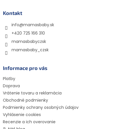
á
p
ä
Kontakt
t
info
@
mamasbaby.sk
i
e
+420 725 166 310
mamasbabyczsk
mamasbaby_czsk
Informace pro vás
Platby
Doprava
Vrátenie tovaru a reklamácia
Obchodné podmienky
Podmienky ochrany osobných údajov
Vyhlásenie cookies
Recenzie a ich overovanie