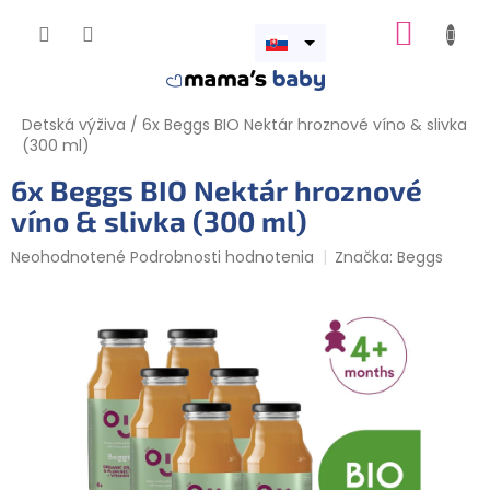
Prejsť
NÁKUP
na
obsah
Otvoriť
KOŠÍK
menu
Detská výživa
/
6x Beggs BIO Nektár hroznové víno & slivka
(300 ml)
6x Beggs BIO Nektár hroznové
víno & slivka (300 ml)
Priemerné
Neohodnotené
Podrobnosti hodnotenia
Značka:
Beggs
hodnotenie
produktu
je
0,0
z
5
hviezdičiek.