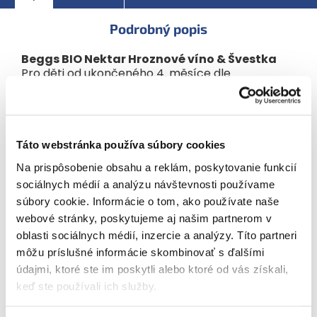
Obsahuje vitamín C
Podrobný popis
Bez lepku
Beggs BIO Nektar Hroznové víno & Švestka
Bez přidaných cukrů¹
Pro děti od ukončeného 4. měsíce dle
doporučení pediatra. Pasterováno. Potravina pro
Bez konzervantů a barviv²
malé děti.
¹ Obsahuje přirozeně se vyskytující cukry.
Od ukončeného 4. měsíce můžete začít podávat
² Dle požadavků legislativy.
první příkrmy, a to i v podobě našich BIO nápojů
Táto webstránka používa súbory cookies
a nektarů. Beggs BIO Nektar hroznové víno &
Složení:
švestka obohatí pitný režim každého malého
Na prispôsobenie obsahu a reklám, poskytovanie funkcií
Bio hroznová šťáva z koncentrátu
(47 %)
miminka. Tento nektar obsahuje vitamín C, který
sociálnych médií a analýzu návštevnosti používame
přispívá k normální funkci imunitního systému.
Bio švestkové pyré
(41 %)
súbory cookie. Informácie o tom, ako používate naše
BIO Kvalita
webové stránky, poskytujeme aj našim partnerom v
Voda
(12 %)
oblasti sociálnych médií, inzercie a analýzy. Títo partneri
Podíl ovocné složky: nejméně 88 %
Vitamín C
môžu príslušné informácie skombinovať s ďalšími
Od ukončeného 4. měsíce (dle doporučení
údajmi, ktoré ste im poskytli alebo ktoré od vás získali,
pediatra)
Výživové údaje na 100 ml:
keď ste používali ich služby.
Obsahuje vitamín C
Energie:
235 kJ / 55 kcal