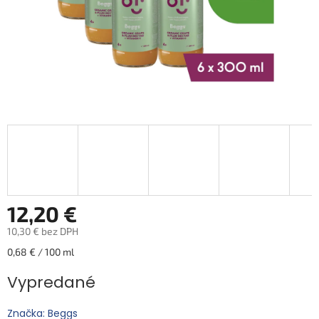
12,20 €
10,30 € bez DPH
Jednotková
0,68 € / 100 ml
cena:
Vypredané
Značka: Beggs