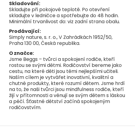
Skladování:
Skladujte při pokojové teplotě. Po otevření
skladujte v ledničce a spotřebujte do 48 hodin.
Minimální trvanlivost do: viz zadní strana obalu.
Prodávající:
Simply nature, s. r. o., V Zahrádkách 1952/50,
Praha 130 00, Česká republika.
O značce:
Jsme Beggs – tvůrci a spokojení rodiče, kteří
rostou se svými dětmi. Rodičovství bereme jako
cestu, na které děti jsou těmi nejlepšími učiteli.
Naším cílem je vytvářet inovativní, kvalitní a
chutné produkty, které rozumí dětem. Jsme hrdí
na to, že naši tvůrci jsou mindfulness rodiče, kteří
žijí v přítomnosti a věnují se svým dětem s láskou
a péčí. Šťastné dětství začíná spokojeným
rodičovstvím.
Z