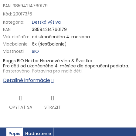
EAN: 38594214760179
Kód:
200173/6
Kategória
:
Detská výživa
EAN
:
38594214760179
Vek dieťaťa
:
od ukončeného 4. mesiaca
Viacbalenie
:
6x (šesťbalenie)
Vlastnosti
:
BIO
Beggs BIO Nektar Hroznové víno & Švestka
Pro děti od ukončeného 4. měsíce dle doporučení pediatra.
Pasterováno. Potravina pro malé děti.
Detailné informácie
Od ukončeného 4. měsíce můžete začít podávat první
příkrmy, a to i v podobě našich BIO nápojů a nektarů. Beggs
BIO Nektar hroznové víno & švestka obohatí pitný režim
každého malého miminka. Tento nektar obsahuje vitamín C,
který přispívá k normální funkci imunitního systému.
OPÝTAŤ SA
STRÁŽIŤ
BIO Kvalita
Podíl ovocné složky: nejméně 88 %
Od ukončeného 4. měsíce (dle doporučení pediatra)
Popis
Hodnotenie