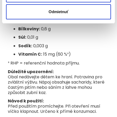
Sacharidy:
12 g
Návod k použití:
Před použitím promíchejte. Při otevření musí víčko klapnout.
z toho cukry: 11 g
Odmietnuť
Určeno k přímé konzumaci.
Vláknina:
1,1 g
Skladování:
Skladujte při pokojové teplotě. Po otevření skladujte v
Bílkoviny:
0,6 g
ledničce a spotřebujte do 48 hodin. Minimální trvanlivost do:
viz zadní strana obalu.
Sůl:
0,01 g
Prodávající:
Sodík:
0,003 g
Simply nature, s. r. o., V Zahrádkách 1952/50, Praha 130 00,
Česká republika.
Vitamín C:
15 mg (60 %³)
O značce:
³ RHP = referenční hodnota příjmu.
Jsme Beggs – tvůrci a spokojení rodiče, kteří rostou se svými
dětmi. Rodičovství bereme jako cestu, na které děti jsou
Důležité upozornění:
těmi nejlepšími učiteli. Naším cílem je vytvářet inovativní,
Obal nedávejte dětem ke hraní. Potravina pro
kvalitní a chutné produkty, které rozumí dětem. Jsme hrdí
na to, že naši tvůrci jsou mindfulness rodiče, kteří žijí v
zvláštní výživu. Nápoj obsahuje sacharidy, které
přítomnosti a věnují se svým dětem s láskou a péčí. Šťastné
častým pitím nebo sáním z lahve mohou
dětství začíná spokojeným rodičovstvím.
způsobit zubní kaz.
Návod k použití:
Před použitím promíchejte. Při otevření musí
víčko klapnout. Určeno k přímé konzumaci.