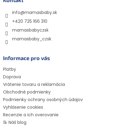
ä
Kontakt
t
info
@
mamasbaby.sk
i
e
+420 725 166 310
mamasbabyczsk
mamasbaby_czsk
Informace pro vás
Platby
Doprava
Vrátenie tovaru a reklamácia
Obchodné podmienky
Podmienky ochrany osobných údajov
Vyhlásenie cookies
Recenzie a ich overovanie
📝 Náš blog