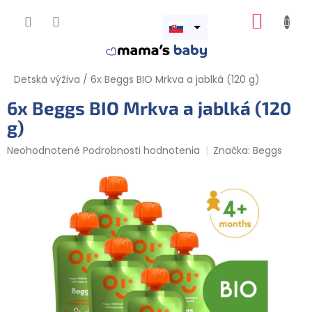
Prejsť
NÁKUP
na
obsah
Otvoriť
KOŠÍK
menu
Detská výživa
/
6x Beggs BIO Mrkva a jablká (120 g)
6x Beggs BIO Mrkva a jablká (120
g)
Priemerné
Neohodnotené
Podrobnosti hodnotenia
Značka:
Beggs
hodnotenie
produktu
je
0,0
z
5
hviezdičiek.