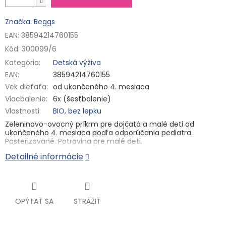
Značka: Beggs
EAN: 38594214760155
Kód:
300099/6
Kategória
:
Detská výživa
EAN
:
38594214760155
Vek dieťaťa
:
od ukončeného 4. mesiaca
Viacbalenie
:
6x (šesťbalenie)
Vlastnosti
:
BIO
,
bez lepku
Zeleninovo-ovocný príkrm pre dojčatá a malé deti od
ukončeného 4. mesiaca podľa odporúčania pediatra.
Pasterizované. Potravina pre malé deti.
Detailné informácie
Keď je vo vrecúšku kráľovná zeleniny – mrkva – a zrelé
jablká, poteší sa nielen jazýček, ale aj bruško. V tomto BIO
vrecúšku nenájdete nič navyše. Snáď len kvapku citrónovej
šťavy s vitamínom C, ktorý prispieva k normálnej funkcii
imunitného systému.
OPÝTAŤ SA
STRÁŽIŤ
✅
BIO kvalita
👶
od ukončeného 4. mesiaca (podľa odporúčania pediatra)