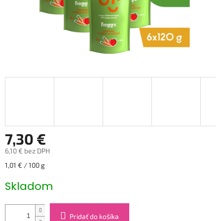
7,30 €
6,10 € bez DPH
Jednotková
1,01 € / 100 g
cena:
Skladom
Pridať do košíka