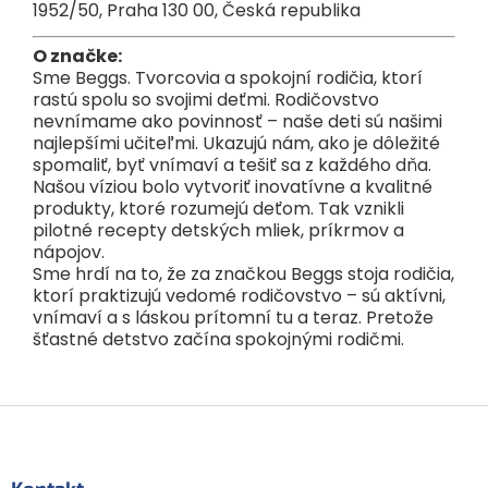
1952/50, Praha 130 00, Česká republika
O značke:
Sme Beggs. Tvorcovia a spokojní rodičia, ktorí
rastú spolu so svojimi deťmi. Rodičovstvo
nevnímame ako povinnosť – naše deti sú našimi
najlepšími učiteľmi. Ukazujú nám, ako je dôležité
spomaliť, byť vnímaví a tešiť sa z každého dňa.
Našou víziou bolo vytvoriť inovatívne a kvalitné
produkty, ktoré rozumejú deťom. Tak vznikli
pilotné recepty detských mliek, príkrmov a
nápojov.
Sme hrdí na to, že za značkou Beggs stoja rodičia,
ktorí praktizujú vedomé rodičovstvo – sú aktívni,
vnímaví a s láskou prítomní tu a teraz. Pretože
šťastné detstvo začína spokojnými rodičmi.
Z
á
p