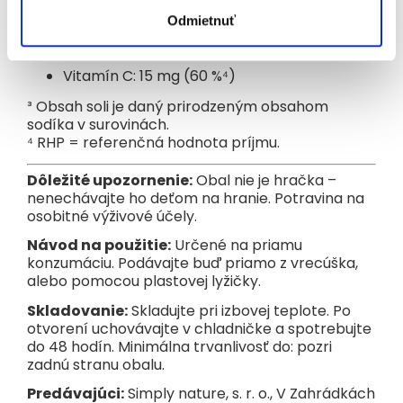
svojimi deťmi. Rodičovstvo nevnímame ako povinnosť –
Soľ³: 0,1 g
Odmietnuť
naše deti sú našimi najlepšími učiteľmi. Ukazujú nám, ako je
dôležité spomaliť, byť vnímaví a tešiť sa z každého dňa.
Sodík: 0,05 g
Našou víziou bolo vytvoriť inovatívne a kvalitné produkty,
ktoré rozumejú deťom. Tak vznikli pilotné recepty detských
Vitamín C: 15 mg (60 %⁴)
mliek, príkrmov a nápojov.
Sme hrdí na to, že za značkou Beggs stoja rodičia, ktorí
³ Obsah soli je daný prirodzeným obsahom
praktizujú vedomé rodičovstvo – sú aktívni, vnímaví a s
sodíka v surovinách.
láskou prítomní tu a teraz. Pretože šťastné detstvo začína
⁴ RHP = referenčná hodnota príjmu.
spokojnými rodičmi.
Dôležité upozornenie:
Obal nie je hračka –
nenechávajte ho deťom na hranie. Potravina na
osobitné výživové účely.
Návod na použitie:
Určené na priamu
konzumáciu. Podávajte buď priamo z vrecúška,
alebo pomocou plastovej lyžičky.
Skladovanie:
Skladujte pri izbovej teplote. Po
otvorení uchovávajte v chladničke a spotrebujte
do 48 hodín. Minimálna trvanlivosť do: pozri
zadnú stranu obalu.
Predávajúci:
Simply nature, s. r. o., V Zahrádkách