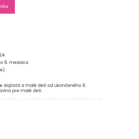
ošíka
24
o 6. mesiaca
ie)
e dojčatá a malé deti od ukončeného 6.
avina pre malé deti.
 batátov so zrelými jablkami zasýti každé malé
 nehľadajte nič navyše. Možno len kvapku
C, ktorý prispieva k normálnej funkcii
 zeleniny