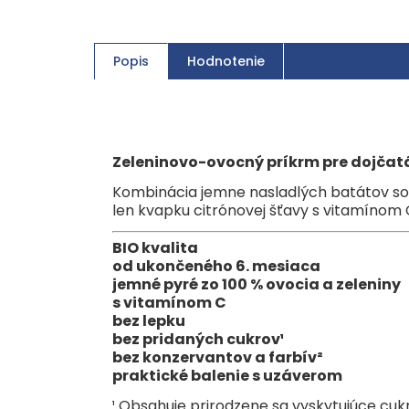
Popis
Hodnotenie
Zeleninovo-ovocný príkrm pre dojčatá
Kombinácia jemne nasladlých batátov so 
len kvapku citrónovej šťavy s vitamínom C
BIO kvalita
od ukončeného 6. mesiaca
jemné pyré zo 100 % ovocia a zeleniny
s vitamínom C
bez lepku
bez pridaných cukrov¹
bez konzervantov a farbív²
praktické balenie s uzáverom
¹ Obsahuje prirodzene sa vyskytujúce cukr