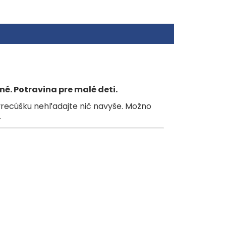
m
kytujúce cukry.
y.
io jablká (43 %), koncentrát bio citrónovej šťavy
é. Potravina pre malé deti.
vrecúšku nehľadajte nič navyše. Možno
.
tné kyseliny: 0 g