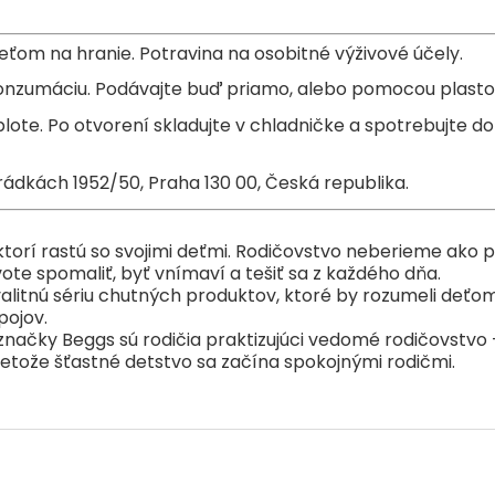
učiteľmi. Ukazujú nám, aké dô
z každého dňa.
Náš cieľ bol jasný – vytvoriť
ťom na hranie. Potravina na osobitné výživové účely.
ktoré by rozumeli deťom. Na 
mliek, príkrmov a nápojov.
nzumáciu. Podávajte buď priamo, alebo pomocou plastove
Sme hrdí na to, že iniciátorm
vedomé rodičovstvo – aktívni,
lote. Po otvorení skladujte v chladničke a spotrebujte do 
svoje deti tu a teraz. Pretož
ahrádkách 1952/50, Praha 130 00, Česká republika.
ktorí rastú so svojimi deťmi. Rodičovstvo neberieme ako po
ivote spomaliť, byť vnímaví a tešiť sa z každého dňa.
kvalitnú sériu chutných produktov, ktoré by rozumeli deťom
pojov.
 značky Beggs sú rodičia praktizujúci vedomé rodičovstvo –
. Pretože šťastné detstvo sa začína spokojnými rodičmi.