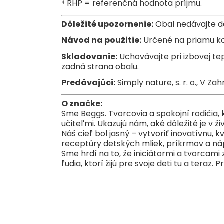
⁴ RHP = referenčná hodnota príjmu.
Dôležité upozornenie:
Obal nedávajte de
Návod na použitie:
Určené na priamu ko
Skladovanie:
Uchovávajte pri izbovej tep
zadná strana obalu.
Predávajúci:
Simply nature, s. r. o., V Z
O značke:
Sme Beggs. Tvorcovia a spokojní rodičia, 
učiteľmi. Ukazujú nám, aké dôležité je v ž
Náš cieľ bol jasný – vytvoriť inovatívnu, 
receptúry detských mliek, príkrmov a ná
Sme hrdí na to, že iniciátormi a tvorcami
ľudia, ktorí žijú pre svoje deti tu a teraz
Z
á
p