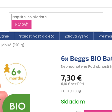
HĽADAŤ
vanie
Starostlivosť o dieťa
Zdravá výživa
Pre ma
 jablká (120 g)
6x Beggs BIO Bat
Priemerné
Neohodnotené
Podrobnosti 
hodnotenie
7,30 €
produktu
je
6,10 € bez DPH
0,0
z
Jednotková
1,01 € / 100 g
5
cena:
hviezdičiek.
Skladom