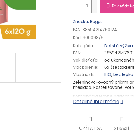
Pridať do k
Značka: Beggs
EAN: 38594214760124
Kód:
300098/6
Kategória
:
Detská výživa
EAN
:
385942147601
Vek dieťaťa
:
od ukončenéh
Viacbalenie
:
6x (šesťbalen
Vlastnosti
:
BIO
,
bez lepku
Zeleninovo-ovocný príkrm pr
mesiaca. Pasterizované. Potr
Kombinácia jemne nasladlých
Detailné informácie
bruško. V tomto BIO vrecúšku
citrónovej šťavy s vitamínom 
imunitného systému.
BIO kvalita
OPÝTAŤ SA
STRÁŽIŤ
od ukončeného 6. mesiaca
jemné pyré zo 100 % ovocia a