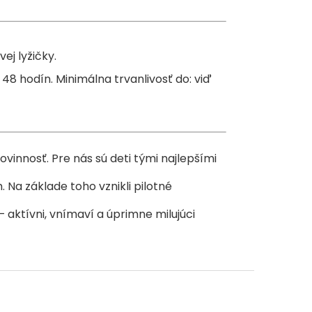
ležité je v živote spomaliť, byť vnímaví a tešiť sa
 inovatívnu, kvalitnú sériu chutných produktov,
základe toho vznikli pilotné receptúry detských
j lyžičky.
i a tvorcami značky Beggs sú rodičia praktizujúci
 vnímaví a úprimne milujúci ľudia, ktorí žijú pre
48 hodín. Minimálna trvanlivosť do: viď
e šťastné detstvo sa začína spokojnými rodičmi.
vinnosť. Pre nás sú deti tými najlepšími
. Na základe toho vznikli pilotné
 aktívni, vnímaví a úprimne milujúci