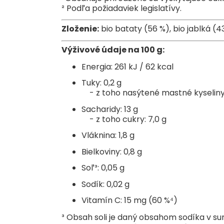
² Podľa požiadaviek legislatívy.
Zloženie:
bio bataty (56 %), bio jablká (43
Výživové údaje na 100 g:
Energia: 261 kJ / 62 kcal
Tuky: 0,2 g
- z toho nasýtené mastné kyseliny:
Sacharidy: 13 g
- z toho cukry: 7,0 g
Vláknina: 1,8 g
Bielkoviny: 0,8 g
Soľ³: 0,05 g
Sodík: 0,02 g
Vitamín C: 15 mg (60 %⁴)
³ Obsah soli je daný obsahom sodíka v su