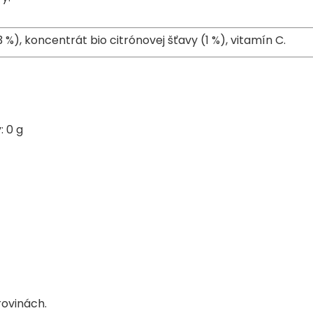
Soľ³: 0,05 g
Sodík: 0,02 g
 %), koncentrát bio citrónovej šťavy (1 %), vitamín C.
Vitamín C: 15 mg (60 %
³ Obsah soli je daný obsahom
⁴ RHP = referenčná hodnota p
 0 g
Dôležité upozornenie:
Obal ne
výživové účely.
Návod na použitie:
Určené na
alebo pomocou plastovej lyži
Skladovanie:
Uchovávajte pri i
chladničke a spotrebujte do 
strana obalu.
Predávajúci:
Simply nature, s.
republika.
O značke:
Sme Beggs. Tvorcovia a spokoj
rovinách.
Rodičovstvo neberieme ako po