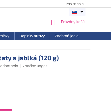
Prihlásenie
Otvoriť
menu
NÁKUPNÝ
Prázdny košík
KOŠÍK
mičky
Doplnky stravy
Zachráň jedlo
aty a jablká (120 g)
hodnotenia
Značka:
Beggs