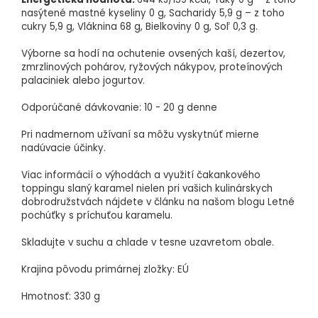
S
a
nasýtené mastné kyseliny 0 g, Sacharidy 5,9 g – z toho
a
c
cukry 5,9 g, Vláknina 68 g, Bielkoviny 0 g, Soľ 0,3 g.
c
h
h
a
a
r
Výborne sa hodí na ochutenie ovsených kaší, dezertov,
r
i
i
d
zmrzlinových pohárov, ryžových nákypov, proteínových
d
y
palaciniek alebo jogurtov.
y
5
5
,
,
9
Odporúčané dávkovanie: 10 - 20 g denne
9
g
g
–
–
z
Pri nadmernom užívaní sa môžu vyskytnúť mierne
z
t
nadúvacie účinky.
t
o
o
h
h
o
Viac informácií o výhodách a využití čakankového
o
c
c
u
toppingu slaný karamel nielen pri vašich kulinárskych
u
k
dobrodružstvách nájdete v článku na našom blogu Letné
k
r
r
y
pochúťky s príchuťou karamelu.
y
5
5
,
,
9
Skladujte v suchu a chlade v tesne uzavretom obale.
9
g
g
,
,
V
Krajina pôvodu primárnej zložky: EÚ
V
l
l
á
á
k
Hmotnosť: 330 g
k
n
n
i