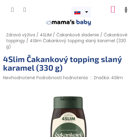
Prejsť
NÁKUP
na
obsah
Otvoriť
KOŠÍK
menu
Zdravá výživa
/
4SLIM
/
Čakankové sladenie
/
Čakankové
toppingy
/
4Slim Čakankový topping slaný karamel (330
g)
4Slim Čakankový topping slaný
karamel (330 g)
Priemerné
Neohodnotené
Podrobnosti hodnotenia
Značka:
4Slim
hodnotenie
produktu
je
0,0
z
5
hviezdičiek.