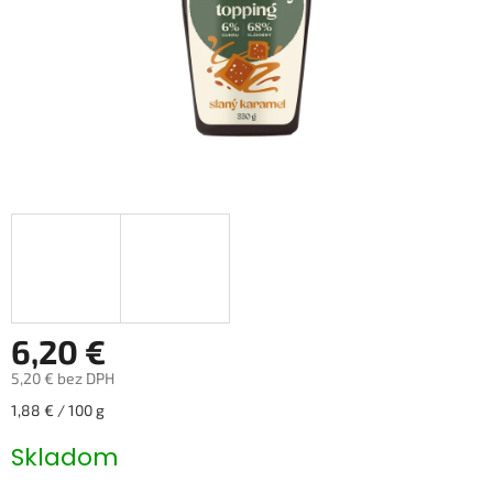
6,20 €
5,20 € bez DPH
Jednotková
1,88 € / 100 g
cena:
Skladom