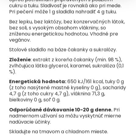
cukru a tuku. Sladivosť je rovnaká ako pri mede.
Pri pečení môže 1 g sladidla nahradiť 4 g tuku.
Bez lepku, bez laktózy, bez konzervačných látok,
bez soli, s vysokým obsahom vlákniny, so
zníženou energetickou hodnotou. Vhodné pre
vegánov.
Stolové sladidlo na báze čakanky a sukralózy.
Zloženie
: extrakt z koreňa čakanky (min. 98 %),
zvlhčujúca látka glycerol, karamel, sukralóza (0,1
%).
Energetická
hodnota:
650 kJ/161 kcal, tuky 0 g
(z toho nasýtené mastné kyseliny 0 g), sacharidy
4,7 g (z toho cukry 4,7 g), vláknina 71,3 g,
bielkoviny 0 g, soľ 0 g.
Odporúčané dávkovanie 10-20 g denne.
Pri
nadmernom užívaní sa môžu vyskytnúť mierne
nadúvacie účinky.
Skladujte na tmavom a chladnom mieste.