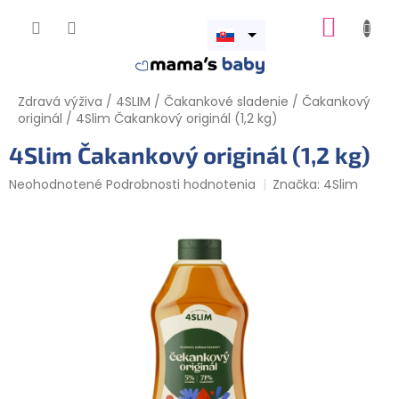
Prejsť
NÁKUP
na
obsah
Otvoriť
KOŠÍK
menu
Zdravá výživa
/
4SLIM
/
Čakankové sladenie
/
Čakankový
originál
/
4Slim Čakankový originál (1,2 kg)
4Slim Čakankový originál (1,2 kg)
Priemerné
Neohodnotené
Podrobnosti hodnotenia
Značka:
4Slim
hodnotenie
produktu
je
0,0
z
5
hviezdičiek.