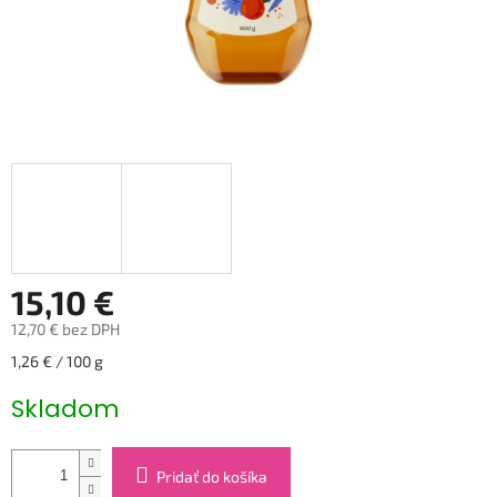
15,10 €
12,70 € bez DPH
Jednotková
1,26 € / 100 g
cena:
Skladom
Pridať do košíka