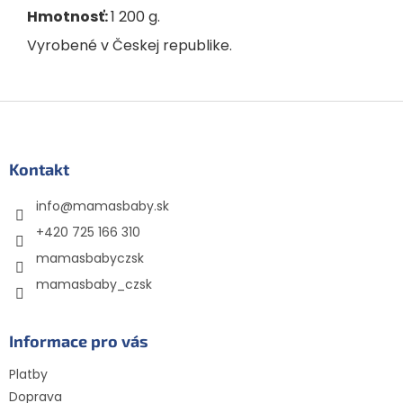
Hmotnosť:
1 200 g.
Vyrobené v Českej republike.
Z
á
p
ä
Kontakt
t
info
@
mamasbaby.sk
i
e
+420 725 166 310
mamasbabyczsk
mamasbaby_czsk
Informace pro vás
Platby
Doprava