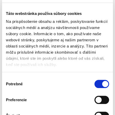
hodnotou. Vhodné pre vegánov.
Stolové sladidlo na báze čakanky a sukralózy.
Táto webstránka používa súbory cookies
Zloženie
: extrakt z koreňa čakanky (min. 98 %), zvlhčujúca
Na prispôsobenie obsahu a reklám, poskytovanie funkcií
látka glycerol, karamel, sukralóza (0,1 %).
sociálnych médií a analýzu návštevnosti používame
Energetická
hodnota:
650 kJ/161 kcal, tuky 0 g (z toho
súbory cookie. Informácie o tom, ako používate naše
nasýtené mastné kyseliny 0 g), sacharidy 4,7 g (z toho cukry
4,7 g), vláknina 71,3 g, bielkoviny 0 g, soľ 0 g.
webové stránky, poskytujeme aj našim partnerom v
4Slim Čakankový originál
4Slim Čakankový originál
oblasti sociálnych médií, inzercie a analýzy. Títo partneri
Odporúčané dávkovanie 10-20 g denne.
Pri nadmernom
(350 g)
(700 g)
užívaní sa môžu vyskytnúť mierne nadúvacie účinky.
môžu príslušné informácie skombinovať s ďalšími
údajmi, ktoré ste im poskytli alebo ktoré od vás získali,
Skladujte na tmavom a chladnom mieste.
Skladom
Skladom
keď ste používali ich služby.
Hmotnosť:
1 200 g.
6,20 €
9,80 €
Vyrobené v Českej republike.
Jednotková
Jednotková
Výber
1,77 € / 100 g
1,40 € / 100 g
cena:
cena:
Potrebné
súhlasu
Preferencie
Do košíka
Do košíka