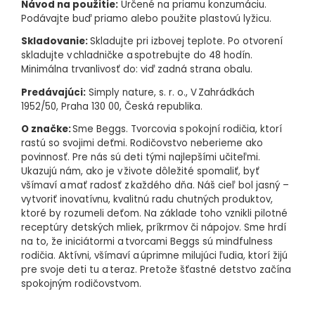
Návod na použitie:
Určené na priamu konzumáciu.
Podávajte buď priamo alebo použite plastovú lyžicu.
Skladovanie:
Skladujte pri izbovej teplote. Po otvorení
skladujte v chladničke a spotrebujte do 48 hodín.
Minimálna trvanlivosť do: viď zadná strana obalu.
Predávajúci:
Simply nature, s. r. o., V Zahrádkách
1952/50, Praha 130 00, Česká republika.
O značke:
Sme Beggs. Tvorcovia s pokojní rodičia, ktorí
rastú so svojimi deťmi. Rodičovstvo neberieme ako
povinnosť. Pre nás sú deti tými najlepšími učiteľmi.
Ukazujú nám, ako je v živote dôležité spomaliť, byť
všímaví a mať radosť z každého dňa. Náš cieľ bol jasný –
vytvoriť inovatívnu, kvalitnú radu chutných produktov,
ktoré by rozumeli deťom. Na základe toho vznikli pilotné
receptúry detských mliek, príkrmov či nápojov. Sme hrdí
na to, že iniciátormi a tvorcami Beggs sú mindfulness
rodičia. Aktívni, všímaví a úprimne milujúci ľudia, ktorí žijú
pre svoje deti tu a teraz. Pretože šťastné detstvo začína
spokojným rodičovstvom.