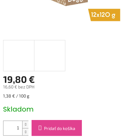
19,80 €
16,60 € bez DPH
Jednotková
1,38 € / 100 g
cena:
Skladom
Pridať do košíka