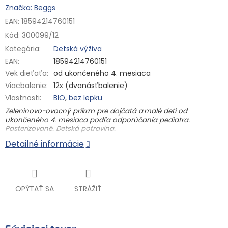
Značka: Beggs
EAN: 18594214760151
Kód:
300099/12
Kategória
:
Detská výživa
EAN
:
18594214760151
Vek dieťaťa
:
od ukončeného 4. mesiaca
Viacbalenie
:
12x (dvanásťbalenie)
Vlastnosti
:
BIO
,
bez lepku
Zeleninovo-ovocný príkrm pre dojčatá a malé deti
od
ukončeného 4. mesiaca podľa odporúčania pediatra
.
Pasterizované. Detská potravina.
Detailné informácie
Keď je v kapsičke kráľovná zeleniny – mrkva a dozreté jablká, je
spokojný jazýček aj bruško. V tejto BIO kapsičke nič iné
nehľadajte. Snáď len kvapku citrónovej šťavy s vitamínom C,
ktorý prispieva k správnemu fungovaniu imunitného systému.
BIO kvalita
OPÝTAŤ SA
STRÁŽIŤ
od ukončeného 4. mesiaca (podľa odporúčania
pediatra)