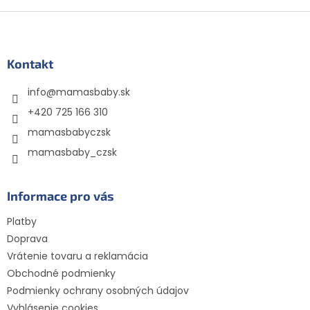
Z
á
p
ä
Kontakt
t
info
@
mamasbaby.sk
i
e
+420 725 166 310
mamasbabyczsk
mamasbaby_czsk
Informace pro vás
Platby
Doprava
Vrátenie tovaru a reklamácia
Obchodné podmienky
Podmienky ochrany osobných údajov
Vyhlásenie cookies