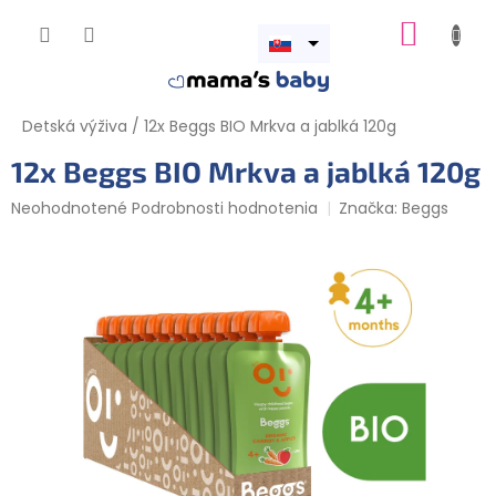
Prejsť
NÁKUP
na
obsah
Otvoriť
KOŠÍK
menu
Detská výživa
/
12x Beggs BIO Mrkva a jablká 120g
12x Beggs BIO Mrkva a jablká 120g
Priemerné
Neohodnotené
Podrobnosti hodnotenia
Značka:
Beggs
hodnotenie
produktu
je
0,0
z
5
hviezdičiek.