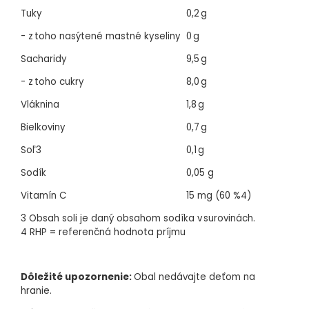
Tuky
0,2 g
- z toho nasýtené mastné kyseliny
0 g
Sacharidy
9,5 g
- z toho cukry
8,0 g
Vláknina
1,8 g
Bielkoviny
0,7 g
Soľ3
0,1 g
Sodík
0,05 g
Vitamín C
15 mg (60 %4)
3 Obsah soli je daný obsahom sodíka v surovinách.
4 RHP = referenčná hodnota príjmu
Dôležité upozornenie:
Obal nedávajte deťom na
hranie.