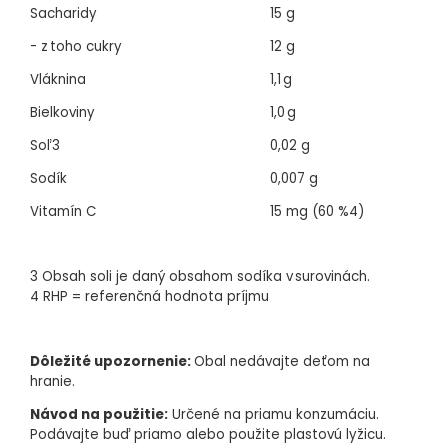
Sacharidy
15 g
- z toho cukry
12 g
Vláknina
1,1 g
Bielkoviny
1,0 g
Soľ3
0,02 g
Sodík
0,007 g
Vitamín C
15 mg (60 %4)
3 Obsah soli je daný obsahom sodíka v surovinách.
4 RHP = referenčná hodnota príjmu
Dôležité upozornenie:
Obal nedávajte deťom na
hranie.
Návod na použitie:
Určené na priamu konzumáciu.
Podávajte buď priamo alebo použite plastovú lyžicu.