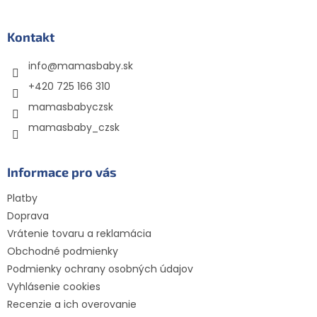
á
p
ä
Kontakt
t
info
@
mamasbaby.sk
i
e
+420 725 166 310
mamasbabyczsk
mamasbaby_czsk
Informace pro vás
Platby
Doprava
Vrátenie tovaru a reklamácia
Obchodné podmienky
Podmienky ochrany osobných údajov
Vyhlásenie cookies
Recenzie a ich overovanie