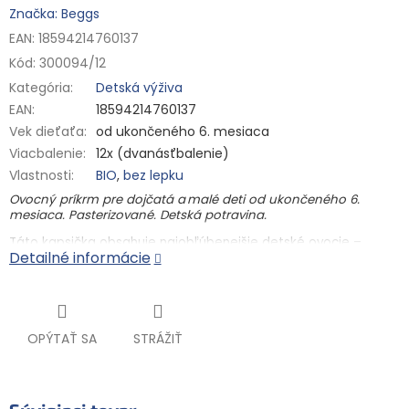
Značka: Beggs
EAN: 18594214760137
Kód:
300094/12
Kategória
:
Detská výživa
EAN
:
18594214760137
Vek dieťaťa
:
od ukončeného 6. mesiaca
Viacbalenie
:
12x (dvanásťbalenie)
Vlastnosti
:
BIO
,
bez lepku
Ovocný príkrm pre dojčatá a malé deti od ukončeného 6.
mesiaca. Pasterizované. Detská potravina.
Táto kapsička obsahuje najobľúbenejšie detské ovocie –
Detailné informácie
banány. V kombinácii s kiwi si na svoje prídu nielen chuťové
poháriky malých jedákov, ale spokojné budú aj ich brušká. V
tejto BIO kapsičke nič ďalšie nehľadajte. Len vitamín C, ktorý
prispieva k správnemu fungovaniu imunitného systému.
BIO kvalita
OPÝTAŤ SA
STRÁŽIŤ
od ukončeného 6. mesiaca
jemné pyré zo 100% ovocia