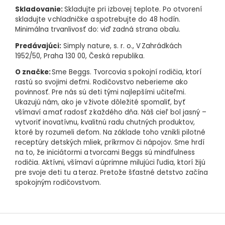
Skladovanie:
Skladujte pri izbovej teplote. Po otvorení
skladujte v chladničke a spotrebujte do 48 hodín.
Minimálna trvanlivosť do: viď zadná strana obalu.
Predávajúci:
Simply nature, s. r. o., V Zahrádkách
1952/50, Praha 130 00, Česká republika.
O značke:
Sme Beggs. Tvorcovia s pokojní rodičia, ktorí
rastú so svojimi deťmi. Rodičovstvo neberieme ako
povinnosť. Pre nás sú deti tými najlepšími učiteľmi.
Ukazujú nám, ako je v živote dôležité spomaliť, byť
všímaví a mať radosť z každého dňa. Náš cieľ bol jasný –
vytvoriť inovatívnu, kvalitnú radu chutných produktov,
ktoré by rozumeli deťom. Na základe toho vznikli pilotné
receptúry detských mliek, príkrmov či nápojov. Sme hrdí
na to, že iniciátormi a tvorcami Beggs sú mindfulness
rodičia. Aktívni, všímaví a úprimne milujúci ľudia, ktorí žijú
pre svoje deti tu a teraz. Pretože šťastné detstvo začína
spokojným rodičovstvom.
Z