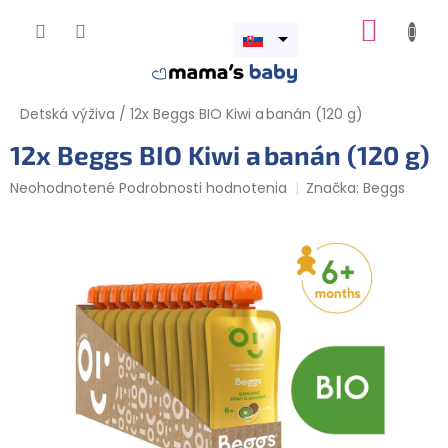
Prejsť
NÁKUP
na
obsah
Otvoriť
KOŠÍK
menu
Detská výživa
/
12x Beggs BIO Kiwi a banán (120 g)
12x Beggs BIO Kiwi a banán (120 g)
Priemerné
Neohodnotené
Podrobnosti hodnotenia
Značka:
Beggs
hodnotenie
produktu
je
0,0
z
5
hviezdičiek.