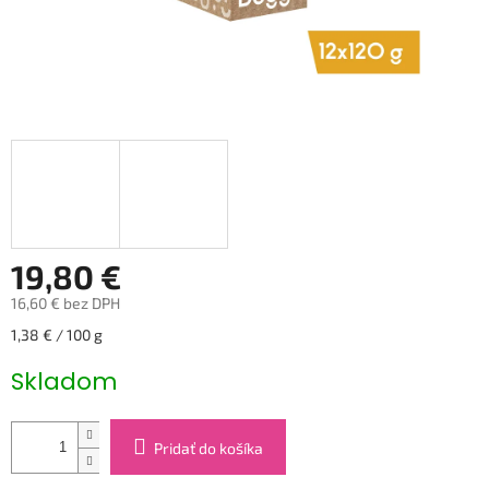
19,80 €
16,60 € bez DPH
Jednotková
1,38 € / 100 g
cena:
Skladom
Pridať do košíka