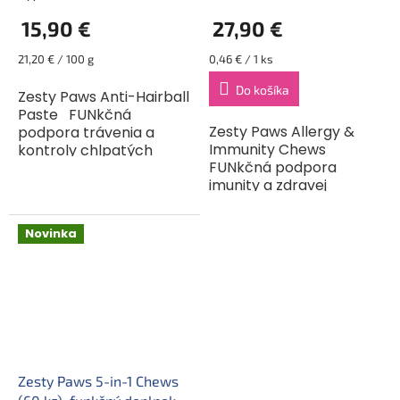
proti chlpovým
imunity a pri alergiách
15,90 €
27,90 €
chumáčikom
Jednotková
Jednotková
21,20 € / 100 g
0,46 € / 1 ks
cena:
cena:
Do košíka
Zesty Paws Anti-Hairball
Paste FUNkčná
Zesty Paws Allergy &
podpora trávenia a
Immunity Chews
kontroly chlpatých
FUNkčná podpora
chumáčov. Podporte
imunity a zdravej
prirodzený prechod
pokožky. Podporte
prehltnutých chlpov
imunitu a zdravý vzhľad
tráviacim traktom
Novinka
kože svojho parťáka so
vášho...
Zesty Paws Allergy &...
Zesty Paws 5-in-1 Chews