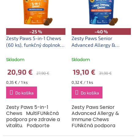
svojho staršieho...
Chews. Tieto...
–25 %
–40 %
Zesty Paws 5-in-1 Chews
Zesty Paws Senior
(60 ks), funkčný doplnok
Advanced Allergy &
stravy pre psy 5v1,
Immunity Chews (60 ks) –
07.10.2026
funkčný doplnok stravy
Skladom
Skladom
pre staršie psy na podporu
20,90 €
19,10 €
imunity a pri alergiách,
27,90 €
31,90 €
exp. 03.09.2026
Jednotková
Jednotková
0,35 € / 1 ks
0,32 € / 1 ks
cena:
cena:
Do košíka
Do košíka
Zesty Paws 5-in-1
Zesty Paws Senior
Chews MultiFUNkčná
Advanced Allergy &
podpora pre zdravie a
Immune Chews
vitalitu. Podporte
FUNkčná podpora
každodennú vitalitu a
zdravia a vitality u