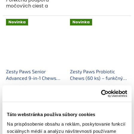
zdravia a vitality u
močových ciest a
starších psov.
obličiek v rovnováhe.
Podporte imunitu a
Podporte zdravie
zdravý vzhľad pokožky
Novinka
Novinka
močových ciest a
svojho staršieho...
obličiek svojej mačky s
pastou...
Zesty Paws Senior
Zesty Paws Probiotic
Advanced 9-in-1 Chews
Chews (60 ks) – funkčný
(60 ks) – funkčný doplnok
doplnok stravy pre psy na
stravy 9v1 pre staršie psy
podporu trávenia
Skladom
Vypredané
31,90 €
27,90 €
Jednotková
Jednotková
Táto webstránka používa súbory cookies
0,53 € / 1 ks
0,46 € / 1 ks
cena:
cena:
Na prispôsobenie obsahu a reklám, poskytovanie funkcií
Do košíka
Zesty Paws Probiotic
sociálnych médií a analýzu návštevnosti používame
Chews FUNKčná