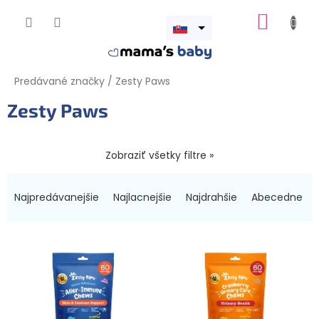
Prejsť
NÁKUP
na
obsah
Otvoriť
KOŠÍK
menu
Predávané značky
/
Zesty Paws
Zesty Paws
Zobraziť všetky filtre »
R
a
Najpredávanejšie
Najlacnejšie
Najdrahšie
Abecedne
d
e
V
n
ý
i
p
e
i
p
s
r