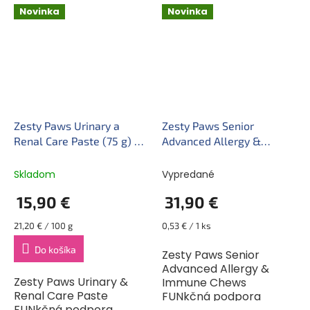
pohodu svojho psa so
starších psov.
Novinka
Novinka
Zesty Paws 5-in-1
Podporte imunitu a
Chews. Tieto prémiové...
zdravý vzhľad pokožky
svojho staršieho...
Zesty Paws Urinary a
Zesty Paws Senior
Renal Care Paste (75 g) –
Advanced Allergy &
funkčný doplnok stravy
Immunity Chews (60 ks) –
pre mačky na podporu
funkčný doplnok stravy
Skladom
Vypredané
močových ciest a obličiek
pre staršie psy na podporu
15,90 €
31,90 €
imunity a pri alergiách
Jednotková
Jednotková
21,20 € / 100 g
0,53 € / 1 ks
cena:
cena:
Do košíka
Zesty Paws Senior
Advanced Allergy &
Zesty Paws Urinary &
Immune Chews
Renal Care Paste
FUNkčná podpora
FUNkčná podpora