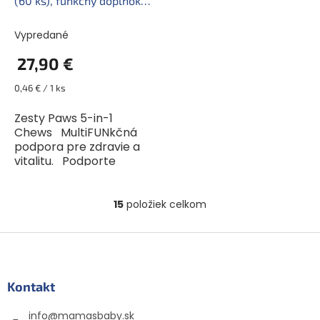
(60 ks), funkčný doplnok
stravy pre psy 5v1
Vypredané
27,90 €
Jednotková
0,46 € / 1 ks
cena:
Zesty Paws 5-in-1
Chews MultiFUNkčná
podpora pre zdravie a
vitalitu. Podporte
každodennú vitalitu a
pohodu svojho psa so
Zesty Paws 5-in-1
15
položiek celkom
O
Chews. Tieto prémiové...
v
l
Z
á
á
d
p
a
ä
Kontakt
c
t
i
info
@
mamasbaby.sk
i
e