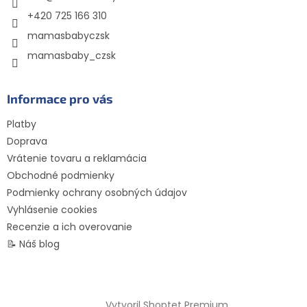
p
e
+420 725 166 310
r
mamasbabyczsk
v
k
mamasbaby_czsk
y
v
ý
Informace pro vás
p
i
Platby
s
Doprava
u
Vrátenie tovaru a reklamácia
Obchodné podmienky
Podmienky ochrany osobných údajov
Vyhlásenie cookies
Recenzie a ich overovanie
📝 Náš blog
Vytvoril Shoptet Premium