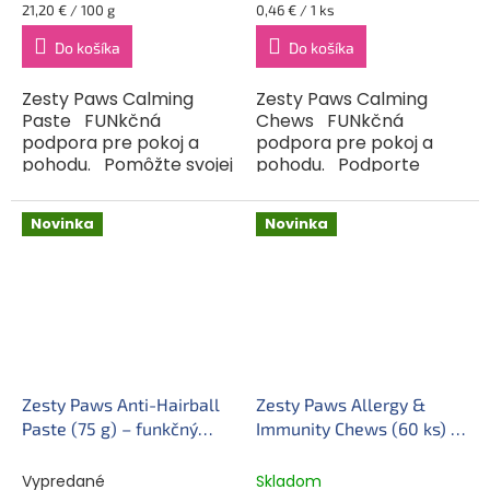
Jednotková
Jednotková
21,20 € / 100 g
0,46 € / 1 ks
cena:
cena:
Do košíka
Do košíka
Zesty Paws Calming
Zesty Paws Calming
Paste FUNkčná
Chews FUNkčná
podpora pre pokoj a
podpora pre pokoj a
pohodu. Pomôžte svojej
pohodu. Podporte
mačke zostať v pohode
relaxáciu a vyrovnanú
aj v náročných
náladu svojho psa so
Novinka
Novinka
chvíľach! Táto
Zesty Paws Calming
prémiová FUNkčná
Chews. Tieto prémiové
pasta, vyvinutá v...
FUNkčné...
Zesty Paws Anti-Hairball
Zesty Paws Allergy &
Paste (75 g) – funkčný
Immunity Chews (60 ks) –
doplnok stravy pre mačky
funkčný doplnok stravy
na podporu trávenia a
pre psy na podporu
Vypredané
Skladom