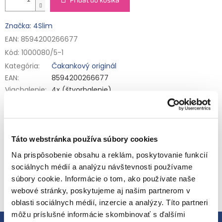
Značka: 4Slim
EAN: 8594200266677
Kód:
1000080/5-1
Kategória
:
Čakankový originál
EAN
:
8594200266677
Viacbalenie
:
4x (štvorbalenie)
4Slim Čakankový originál (1,2 kg) vo výhodnom balení: 6
kusov za cenu 5 kusov
Ide o Low Carb, nízkokalorické sladidlo na prírodnej báze,
Detailné informácie
vyrobené unikátnou patentovanou metódou z koreňa
Táto webstránka používa súbory cookies
čakanky. Vyniká mimoriadne vysokým obsahom prospešnej
vlákniny a glykemickým indexom menším než 5. Obsahuje
Na prispôsobenie obsahu a reklám, poskytovanie funkcií
lne 5 % sacharidov, čo je 10-15x menej než obsahuje agávový
sociálnych médií a analýzu návštevnosti používame
sirup a javorový sirup.
OPÝTAŤ SA
STRÁŽIŤ
súbory cookie. Informácie o tom, ako používate naše
Čakankovým originálom si osladíte studené nápoje, čaj, kávu,
palacinky, lievance, cereálne kaše alebo ho môžete použiť
webové stránky, poskytujeme aj našim partnerom v
pri pečení. Obsahuje až o 95 % menej cukru a 45 % menej
oblasti sociálnych médií, inzercie a analýzy. Títo partneri
kalórií v porovnaní s inými prírodnými sladidlami. Pokrmy
môžu príslušné informácie skombinovať s ďalšími
pripravené s použitím tohto extraktu vykazujú výrazne nižšiu
Popis
Hodnotenie