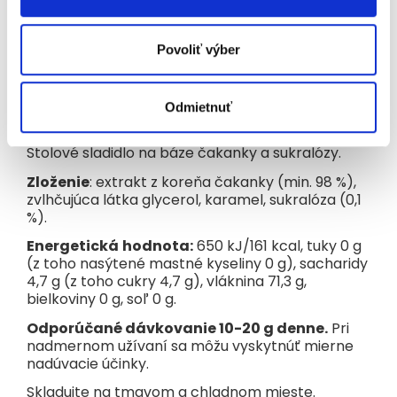
oproti potravinám pripravených s použitím
cukru a tuku. Sladivosť je rovnaká ako pri mede.
Pri pečení môže 1 g sladidla nahradiť 4 g tuku.
Povoliť výber
Bez lepku, bez laktózy, bez konzervačných látok,
bez soli, s vysokým obsahom vlákniny, so
zníženou energetickou hodnotou. Vhodné pre
Odmietnuť
vegánov.
Stolové sladidlo na báze čakanky a sukralózy.
Zloženie
: extrakt z koreňa čakanky (min. 98 %),
zvlhčujúca látka glycerol, karamel, sukralóza (0,1
%).
Energetická
hodnota:
650 kJ/161 kcal, tuky 0 g
(z toho nasýtené mastné kyseliny 0 g), sacharidy
4,7 g (z toho cukry 4,7 g), vláknina 71,3 g,
bielkoviny 0 g, soľ 0 g.
Odporúčané dávkovanie 10-20 g denne.
Pri
nadmernom užívaní sa môžu vyskytnúť mierne
nadúvacie účinky.
Skladujte na tmavom a chladnom mieste.