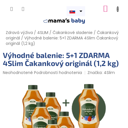
Prejsť
NÁKUP
na
obsah
Otvoriť
KOŠÍK
menu
Zdravá výživa
/
4SLIM
/
Čakankové sladenie
/
Čakankový
originál
/
Výhodné balenie: 5+1 ZDARMA 4Slim Čakankový
originál (1,2 kg)
Výhodné balenie: 5+1 ZDARMA
4Slim Čakankový originál (1,2 kg)
Priemerné
Neohodnotené
Podrobnosti hodnotenia
Značka:
4Slim
hodnotenie
produktu
je
0,0
z
5
hviezdičiek.