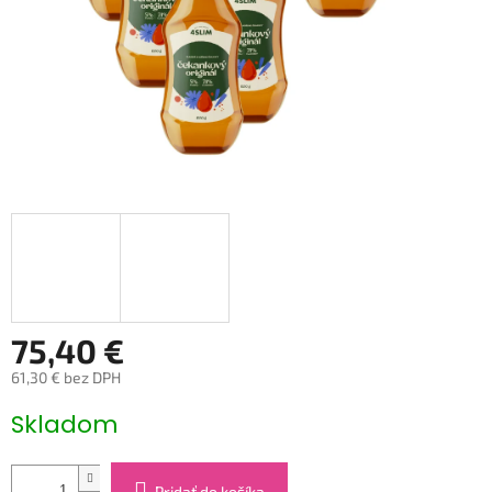
75,40 €
61,30 € bez DPH
Jednotková
Skladom
cena:
Pridať do košíka