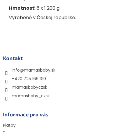
Hmotnosť:
6 x 1 200 g.
Vyrobené v Českej republike.
Z
á
p
ä
Kontakt
t
info
@
mamasbaby.sk
i
e
+420 725 166 310
mamasbabyczsk
mamasbaby_czsk
Informace pro vás
Platby