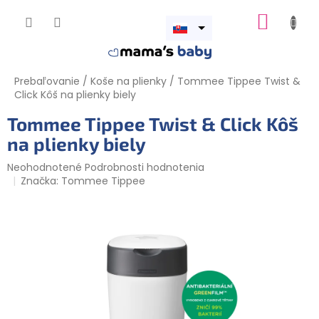
Prejsť
NÁKUP
na
obsah
Otvoriť
KOŠÍK
menu
Prebaľovanie
/
Koše na plienky
/
Tommee Tippee Twist &
Click Kôš na plienky biely
Tommee Tippee Twist & Click Kôš
na plienky biely
Priemerné
Neohodnotené
Podrobnosti hodnotenia
hodnotenie
Značka:
Tommee Tippee
produktu
je
0,0
z
5
hviezdičiek.