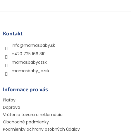
Z
á
p
ä
Kontakt
t
info
@
mamasbaby.sk
i
e
+420 725 166 310
mamasbabyczsk
mamasbaby_czsk
Informace pro vás
Platby
Doprava
Vrátenie tovaru a reklamácia
Obchodné podmienky
Podmienky ochrany osobných údajov