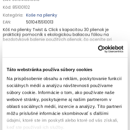
Kód:
85100102
Kategória
:
Koše na plienky
EAN
:
5010415510013
Kôš na plienky Twist & Click s kapacitou 30 plienok je
praktický pomocník s ekologickou baliacou fóliou na
bezdotykové balenie použitých plienok, čo oceníte pri
likvidácii jednorazových plienok vo vašej domácnosti. Navyše
Detailné informácie
s dobrým pocitom, že neznečisťujete životné prostredie,
pretože kôš je vyrobený z viac ako 98 % z recyklovaného a
recyklovateľného plastu. Vymeniteľná kazeta, ktorá je
súčasťou koša, obsahuje antibakteriálnu zložku, ktorá ničí 99
% baktérií. Príjemná citrónová vôňa fólie pomáha chrániť
Táto webstránka používa súbory cookies
OPÝTAŤ SA
STRÁŽIŤ
miestnosť pred zápachom, takže kôš môžete umiestniť
Na prispôsobenie obsahu a reklám, poskytovanie funkcií
prakticky kdekoľvek.
sociálnych médií a analýzu návštevnosti používame
Vďaka technológii Twist & Click sa plienka v koši jednoducho
zabalí do fólie a pomocou piestu sa zasunie do koša. Kôš
súbory cookie. Informácie o tom, ako používate naše
Súvisiaci tovar
pojme približne 30 plienok a dodávaná kazeta pojme až 84
webové stránky, poskytujeme aj našim partnerom v
plienok. Pri spotrebe 3 plienok denne vydrží jedna kazeta
oblasti sociálnych médií, inzercie a analýzy. Títo partneri
takmer mesiac používania. Náhradné kazety sa predávajú
samostatne.
môžu príslušné informácie skombinovať s ďalšími
údajmi, ktoré ste im poskytli alebo ktoré od vás získali,
Hlavné vlastnosti:
keď ste používali ich služby.