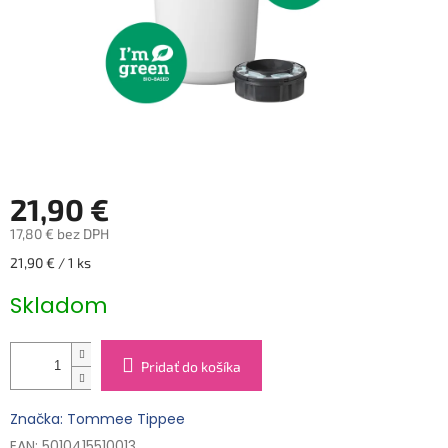
21,90 €
17,80 € bez DPH
Jednotková
21,90 € / 1 ks
cena:
Skladom
Pridať do košíka
Značka: Tommee Tippee
EAN: 5010415510013