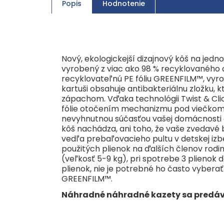
Popis
Hodnotenie
Nový, ekologickejší dizajnový kôš na jedn
vyrobený z viac ako 98 % recyklovaného 
recyklovateľnú PE fóliu GREENFILM™, vyro
kartuši obsahuje antibakteriálnu zložku, k
zápachom. Vďaka technológii Twist & Click
fólie otočením mechanizmu pod viečkom, c
nevyhnutnou súčasťou vašej domácnosti d
kôš nachádza, ani toho, že vaše zvedavé
vedľa prebaľovacieho pultu v detskej izbe
použitých plienok na ďalších členov rodin
(veľkosť 5-9 kg), pri spotrebe 3 plienok
plienok, nie je potrebné ho často vybera
GREENFILM™.
Náhradné náhradné kazety sa predávaj