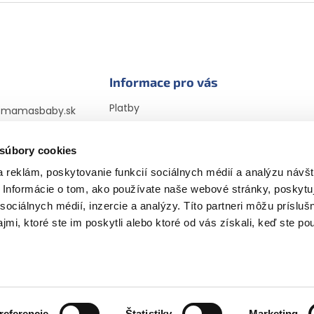
Informace pro vás
Platby
@
mamasbaby.sk
Doprava
725 166 310
Vrátenie tovaru a
 súbory cookies
sbabyczsk
reklamácia
sbaby_czsk
 reklám, poskytovanie funkcií sociálnych médií a analýzu návšt
Obchodné podmienky
Informácie o tom, ako používate naše webové stránky, poskytu
Podmienky ochrany
osobných údajov
sociálnych médií, inzercie a analýzy. Títo partneri môžu prísluš
Vyhlásenie cookies
mi, ktoré ste im poskytli alebo ktoré od vás získali, keď ste pou
Recenzie a ich overovanie
📝 Náš blog
yhradené.
referencie
Štatistiky
Marketing