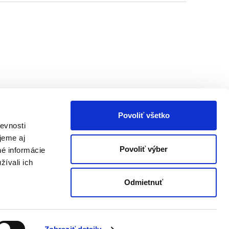
Povoliť všetko
evnosti
jeme aj
Povoliť výber
né informácie
žívali ich
Odmietnuť
Vytvoril Shoptet Premium