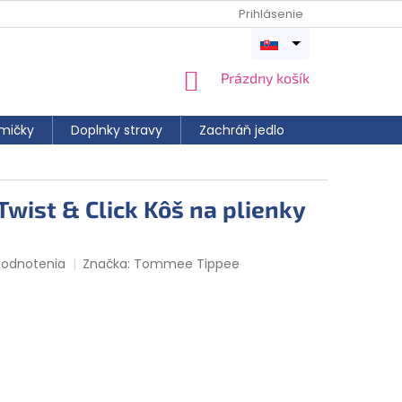
Prihlásenie
Otvoriť
menu
NÁKUPNÝ
Prázdny košík
KOŠÍK
mičky
Doplnky stravy
Zachráň jedlo
wist & Click Kôš na plienky
hodnotenia
Značka:
Tommee Tippee