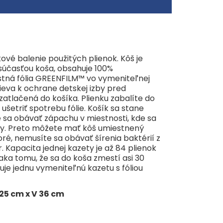
ové balenie použitých plienok. Kôš je
súčasťou koša, obsahuje 100%
ustná fólia GREENFILM™ vo vymeniteľnej
spieva k ochrane detskej izby pred
zatlačená do košíka. Plienku zabalíte do
etriť spotrebu fólie. Košík sa stane
 sa obávať zápachu v miestnosti, kde sa
ky. Preto môžete mať kôš umiestnený
oré, nemusíte sa obávať šírenia baktérií z
. Kapacita jednej kazety je až 84 plienok
aka tomu, že sa do koša zmestí asi 30
uje jednu vymeniteľnú kazetu s fóliou
25 cm x V 36 cm