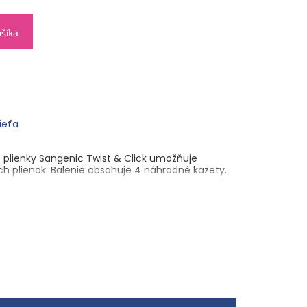
ošíka
dieťa
 plienky Sangenic Twist & Click umožňuje
h plienok. Balenie obsahuje 4 náhradné kazety.