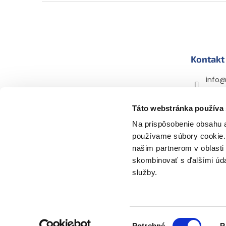
Z
á
p
ä
t
Kontakt
i
e
info
+420 
Táto webstránka používa
mama
mama
Na prispôsobenie obsahu a
používame súbory cookie. 
našim partnerom v oblasti 
skombinovať s ďalšími údaj
služby.
Výber
Copyright 2026
Mamasbaby.sk
. Všetky práva v
Potrebné
P