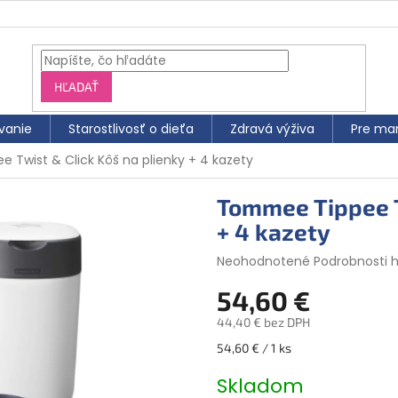
HĽADAŤ
vanie
Starostlivosť o dieťa
Zdravá výživa
Pre ma
Twist & Click Kôš na plienky + 4 kazety
Tommee Tippee T
+ 4 kazety
Priemerné
Neohodnotené
Podrobnosti 
hodnotenie
54,60 €
produktu
je
44,40 € bez DPH
0,0
z
Jednotková
54,60 € / 1 ks
5
cena:
hviezdičiek.
Skladom