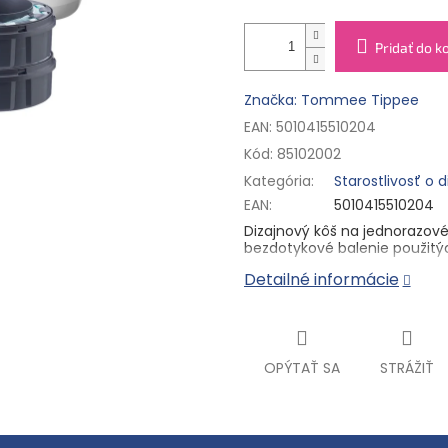
Pridať do k
Značka: Tommee Tippee
EAN: 5010415510204
Kód:
85102002
Kategória
:
Starostlivosť o 
EAN
:
5010415510204
Dizajnový kôš na jednorazové
bezdotykové balenie použitýc
Detailné informácie
OPÝTAŤ SA
STRÁŽIŤ