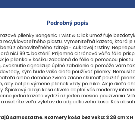
Podrobný popis
orazové plienky Sangenic Twist & Click umožňuje bezdotyk
a recyklovateľného plastu. Vymeniteľná kazeta, ktorá je 
benú z obnoviteľného zdroja - cukrovej trstiny. Nepriep
torá ničí 99 % baktérií. Príjemná citrónová vôňa fólie pri
 je plienka v košíku zabalená do fólie a pomocou piestu 
vaknutie signalizuje úplné zabalenie a pomôže vám tak uš
ovtedy, kým bude vaše dieťa používať plienky. Nemusíte
 batoľa alebo domáce zviera začne skúmať použité plien
, aby bol pri výmene plienok vždy po ruke. Ak je dieťa ch
y. Špičkový dizajn koša skvele doplní váš moderný interiér
 denne jedna kazeta vydrží až jeden mesiac používania. Vď
ť a ušetríte veľa výletov do odpadkového koša. Kôš obsah
ú samostatne. Rozmery koša bez veka: Š 28 cm x H 