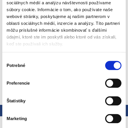
sociálnych médií a analýzu návštevnosti používame
Značka: Tommee Tippee
súbory cookie. Informácie o tom, ako používate naše
EAN: 5010415478276
webové stránky, poskytujeme aj našim partnerom v
Kód:
447827
oblasti sociálnych médií, inzercie a analýzy. Títo partneri
Kategória
:
Starostlivosť o dieťa
môžu príslušné informácie skombinovať s ďalšími
EAN
:
5010415478276
údajmi, ktoré ste im poskytli alebo ktoré od vás získali,
Hrnček s mäkkým náustkom Tommee Tippee Superstar
keď ste používali ich služby.
uľahčuje deťom prechod z fľašky so savičkou na fľašku s
náustkom. Vďaka náustku so špeciálnym ventilom
INTELLIVALVE™ sa obsah hrnčeka nevyleje, ak sa prevráti.
Výber
Detailné informácie
Potrebné
súhlasu
Preferencie
OPÝTAŤ SA
STRÁŽIŤ
Štatistiky
Popis
Hodnotenie
Marketing
Podrobný popis