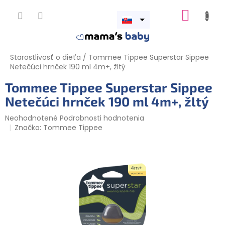
Prejsť
NÁKUP
na
obsah
Otvoriť
KOŠÍK
menu
Starostlivosť o dieťa
/
Tommee Tippee Superstar Sippee
Netečúci hrnček 190 ml 4m+, žltý
Tommee Tippee Superstar Sippee
Netečúci hrnček 190 ml 4m+, žltý
Priemerné
Neohodnotené
Podrobnosti hodnotenia
hodnotenie
Značka:
Tommee Tippee
produktu
je
0,0
z
5
hviezdičiek.