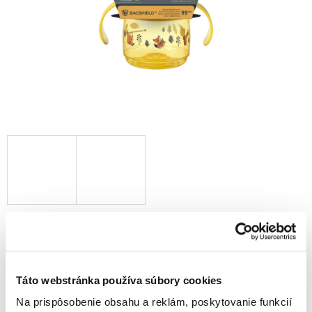
8,40 €
6,80 € bez DPH
Jednotková
8,40 € / 1 ks
cena:
Táto webstránka používa súbory cookies
Vypredané
Na prispôsobenie obsahu a reklám, poskytovanie funkcií