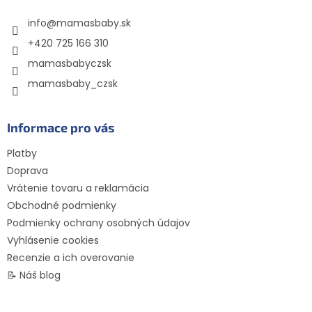
t
info
@
mamasbaby.sk
i
e
+420 725 166 310
mamasbabyczsk
mamasbaby_czsk
Informace pro vás
Platby
Doprava
Vrátenie tovaru a reklamácia
Obchodné podmienky
Podmienky ochrany osobných údajov
Vyhlásenie cookies
Recenzie a ich overovanie
📝 Náš blog