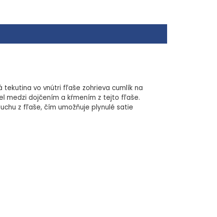
teriál
r v cumlíku
usiness Park, Newcastle upon Tyne NE12 8EW,
Na Příkopě 18, 110 00 Praha 1
tekutina vo vnútri fľaše zohrieva cumlík na
el medzi dojčením a kŕmením z tejto fľaše.
duchu z fľaše, čím umožňuje plynulé satie