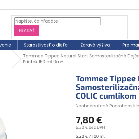
HĽADAŤ
vanie
Starostlivosť o dieťa
Zdravá výživa
Pre ma
a
Tommee Tippee Natural Start Samosterilizačná Dojč
Prietok 150 ml 0m+
Tommee Tippee N
Samosterilizačn
COLIC cumlíkom 
Priemerné
Neohodnotené
Podrobnosti 
hodnotenie
7,80 €
produktu
je
6,30 € bez DPH
0,0
z
Jednotková
5,20 € / 100 ml