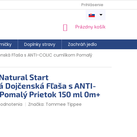
Prihlásenie
Otvoriť
menu
NÁKUPNÝ
Prázdny košík
KOŠÍK
mičky
Doplnky stravy
Zachráň jedlo
enská Fľaša s ANTI-COLIC cumlíkom Pomalý
atural Start
á Dojčenská Fľaša s ANTI-
Pomalý Prietok 150 ml 0m+
hodnotenia
Značka:
Tommee Tippee