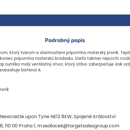
kvalitný a nezávadný ma
jednoduchá údržba
antikolikový vetrací otvo
Výrobca: Mayborn - Balliol B
Spojené království
Podrobný popis
Importér:Target Sales s.r.o. - 
om, ktorý tvarom a vlastnosťami pripomína materský prsník. Teplá 
ý koniec pripomína materskú bradavku. Dieťa takmer nepocíti rozdi
ji cumlíka malý ventilačný otvor, ktorý citlivo zabezpečuje únik vz
Neobsahuje bisfenol A.
rsník
, Newcastle upon Tyne NE12 8EW, Spojené království
 18, 110 00 Praha 1; m.sedlacek@targetsalesgroup.com