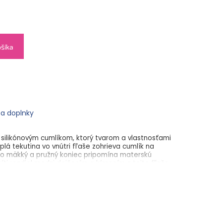
ošíka
 a doplnky
 silikónovým cumlíkom, ktorý tvarom a vlastnosťami
lá tekutina vo vnútri fľaše zohrieva cumlík na
eho mäkký a pružný koniec pripomína materskú
ti rozdiel medzi dojčením a kŕmením z tejto fľaše.
ená, že má na okraji cumlíka malý ventilačný otvor,
 vzduchu z fľaše, čím umožňuje plynulé satie
ko brušnej koliky. Neobsahuje bisfenol A.
ínajúci materský prsník