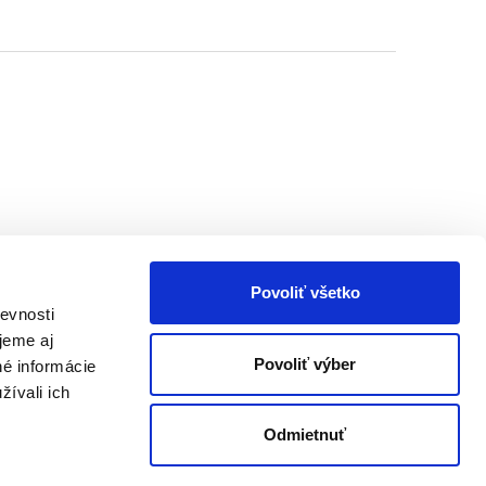
Povoliť všetko
evnosti
jeme aj
Povoliť výber
né informácie
žívali ich
Odmietnuť