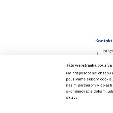
Z
á
p
ä
t
Kontakt
i
e
info
+420 
Táto webstránka používa
mama
mama
Na prispôsobenie obsahu a
používame súbory cookie. 
našim partnerom v oblasti 
skombinovať s ďalšími údaj
služby.