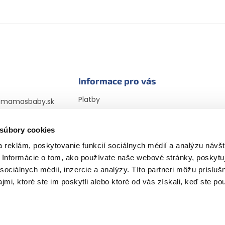
Informace pro vás
Platby
@
mamasbaby.sk
Doprava
725 166 310
Vrátenie tovaru a
 súbory cookies
sbabyczsk
reklamácia
sbaby_czsk
 reklám, poskytovanie funkcií sociálnych médií a analýzu návšt
Obchodné podmienky
Informácie o tom, ako používate naše webové stránky, poskytu
Podmienky ochrany
osobných údajov
sociálnych médií, inzercie a analýzy. Títo partneri môžu prísluš
Vyhlásenie cookies
mi, ktoré ste im poskytli alebo ktoré od vás získali, keď ste pou
Recenzie a ich overovanie
📝 Náš blog