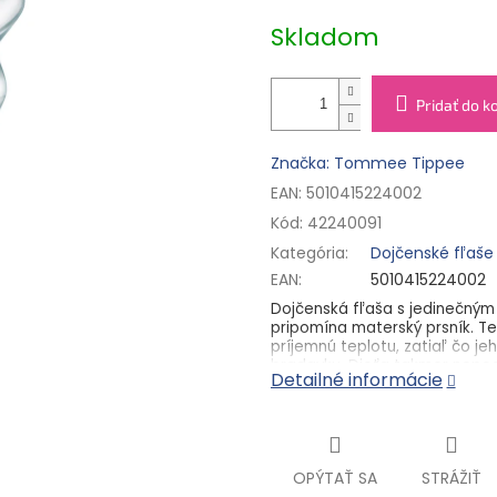
5
cena:
hviezdičiek.
Skladom
Pridať do k
Značka: Tommee Tippee
EAN: 5010415224002
Kód:
42240091
Kategória
:
Dojčenské fľaše
EAN
:
5010415224002
Dojčenská fľaša s jedinečným
pripomína materský prsník. Tep
príjemnú teplotu, zatiaľ čo j
bradavku. Dieťa takmer nepocí
Detailné informácie
Fľaša je antikoliková, čo znam
ktorý citlivo zabezpečuje únik
tekutiny a zároveň znižuje rizi
Výhody:
OPÝTAŤ SA
STRÁŽIŤ
silikónový cumlík pripom