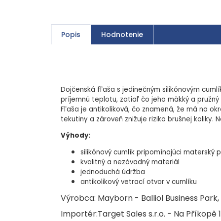
Popis
Hodnotenie
Dojčenská fľaša s jedinečným silikónovým cumlík
príjemnú teplotu, zatiaľ čo jeho mäkký a pružn
Fľaša je antikoliková, čo znamená, že má na okra
tekutiny a zároveň znižuje riziko brušnej koliky. 
Výhody:
silikónový cumlík pripomínajúci materský p
kvalitný a nezávadný materiál
jednoduchá údržba
antikolikový vetrací otvor v cumlíku
Výrobca: Mayborn - Balliol Business Park
Importér:Target Sales s.r.o. - Na Příkopě