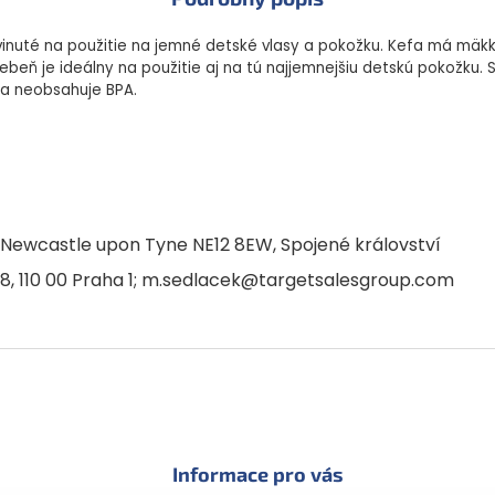
nuté na použitie na jemné detské vlasy a pokožku. Kefa má mäkké
hrebeň je ideálny na použitie aj na tú najjemnejšiu detskú pokožk
 a neobsahuje BPA.
, Newcastle upon Tyne NE12 8EW, Spojené království
 18, 110 00 Praha 1; m.sedlacek@targetsalesgroup.com
Informace pro vás