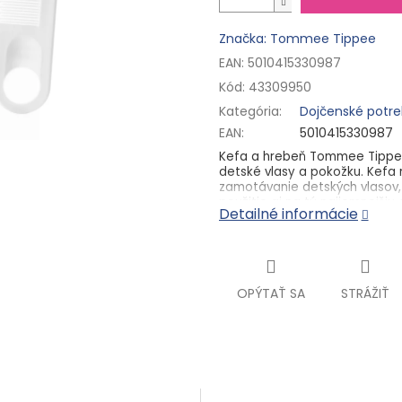
Značka: Tommee Tippee
EAN: 5010415330987
Kód:
43309950
Kategória
:
Dojčenské potr
EAN
:
5010415330987
Kefa a hrebeň Tommee Tippee 
detské vlasy a pokožku. Kefa 
zamotávanie detských vlasov, 
použitie aj na tú najjemnejši
Detailné informácie
Tommee Tippee Essential Basi
Hlavné vlastnosti:
vhodné na každodenné 
OPÝTAŤ SA
STRÁŽIŤ
bezpečné oblé tvary
jemne masírujú pokožku
Výrobca: Mayborn - Balliol B
Spojené království
Importér:Target Sales s.r.o. - 