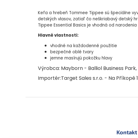
Kefa a hrebeň Tommee Tippee sú špeciálne vyvi
detských vlasov, zatiaľ čo neškriabavý detský 
Tippee Essential Basics je vhodná od narodenia
Hlavné vlastnosti:
vhodné na každodenné použitie
bezpečné oblé tvary
jemne masírujú pokožku hlavy
Výrobca: Mayborn - Balliol Business Park
Importér:Target Sales s.r.o. - Na Příkopě
Z
á
p
ä
t
Kontakt
i