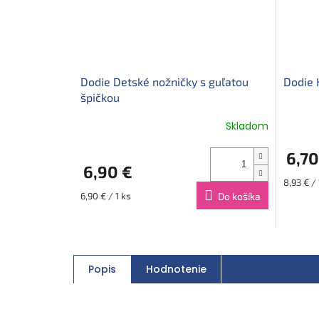
Dodie Detské nožničky s guľatou
Dodie 
špičkou
Skladom
6,70
6,90 €
Jednotk
8,93 € /
cena:
Jednotková
6,90 € / 1 ks
Do košíka
cena:
Popis
Hodnotenie