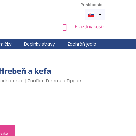
Prihlásenie
Otvoriť
menu
NÁKUPNÝ
Prázdny košík
KOŠÍK
mičky
Doplnky stravy
Zachráň jedlo
Hrebeň a kefa
hodnotenia
Značka:
Tommee Tippee
ošíka