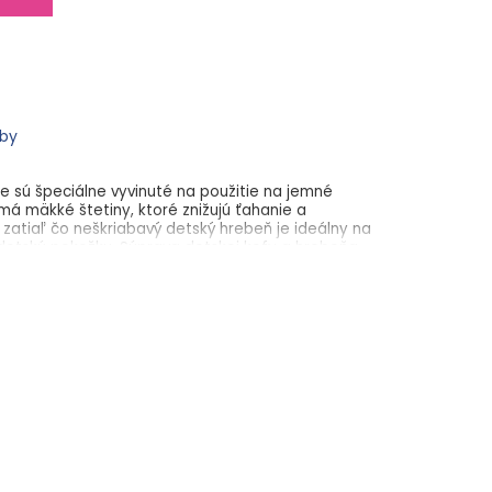
eby
sú špeciálne vyvinuté na použitie na jemné
má mäkké štetiny, ktoré znižujú ťahanie a
zatiaľ čo neškriabavý detský hrebeň je ideálny na
u detskú pokožku. Súprava detskej kefy a hrebeňa
cs je vhodná od narodenia a neobsahuje BPA.
použitie
 hlavy
usiness Park, Newcastle upon Tyne NE12 8EW,
Na Příkopě 18, 110 00 Praha 1