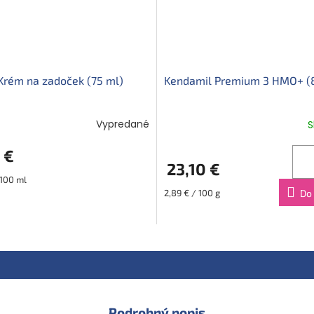
Krém na zadoček (75 ml)
Kendamil Premium 3 HMO+ (
Vypredané
S
 €
23,10 €
ová
 100 ml
Jednotková
2,89 € / 100 g
Do 
cena:
Podrobný popis