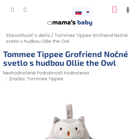
Prejsť
NÁKUP
na
obsah
Otvoriť
KOŠÍK
menu
Starostlivosť o dieťa
/
Tommee Tippee Grofriend Nočné
svetlo s hudbou Ollie the Owl
Tommee Tippee Grofriend Nočné
svetlo s hudbou Ollie the Owl
Priemerné
Neohodnotené
Podrobnosti hodnotenia
hodnotenie
Značka:
Tommee Tippee
produktu
je
0,0
z
5
hviezdičiek.