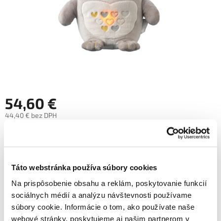
54,60 €
44,40 € bez DPH
Jednotková
54,60 € / 1 ks
cena:
Skladom
Táto webstránka používa súbory cookies
Pridať do košíka
Na prispôsobenie obsahu a reklám, poskytovanie funkcií
sociálnych médií a analýzu návštevnosti používame
Značka: Tommee Tippee
súbory cookie. Informácie o tom, ako používate naše
webové stránky, poskytujeme aj našim partnerom v
EAN: 5055531049962