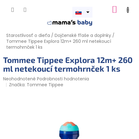
Prejsť
NÁKUP
na
obsah
Otvoriť
KOŠÍK
menu
Starostlivosť o dieťa
/
Dojčenské fľaše a doplnky
/
Tommee Tippee Explora 12m+ 260 ml netekoucí
termohrnček 1 ks
Tommee Tippee Explora 12m+ 260
ml netekoucí termohrnček 1 ks
Priemerné
Neohodnotené
Podrobnosti hodnotenia
hodnotenie
Značka:
Tommee Tippee
produktu
je
0,0
z
5
hviezdičiek.