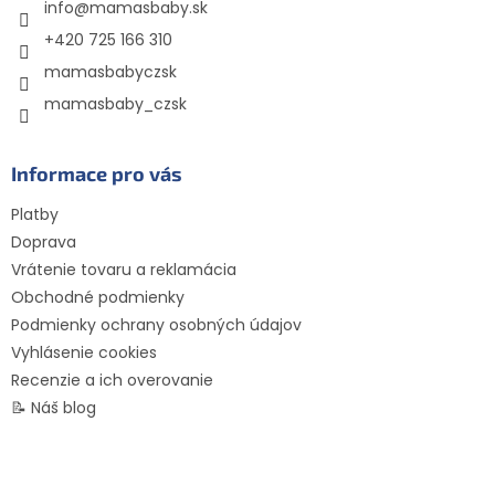
info
@
mamasbaby.sk
i
e
+420 725 166 310
mamasbabyczsk
mamasbaby_czsk
Informace pro vás
Platby
Doprava
Vrátenie tovaru a reklamácia
Obchodné podmienky
Podmienky ochrany osobných údajov
Vyhlásenie cookies
Recenzie a ich overovanie
📝 Náš blog