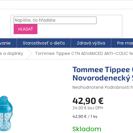
HĽADAŤ
vanie
Starostlivosť o dieťa
Zdravá výživa
Pre ma
e a doplnky
Tommee Tippee CTN ADVANCED ANTI-COLIC Nov
Tommee Tippee 
Novorodenecký S
Priemerné
Neohodnotené
Podrobnosti 
hodnotenie
42,90 €
produktu
je
34,90 € bez DPH
0,0
z
Jednotková
42,90 € / 1 ks
5
cena:
hviezdičiek.
Skladom