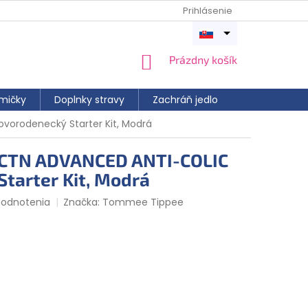
Prihlásenie
Otvoriť
menu
NÁKUPNÝ
Prázdny košík
KOŠÍK
mičky
Doplnky stravy
Zachráň jedlo
orodenecký Starter Kit, Modrá
CTN ADVANCED ANTI-COLIC
tarter Kit, Modrá
hodnotenia
Značka:
Tommee Tippee