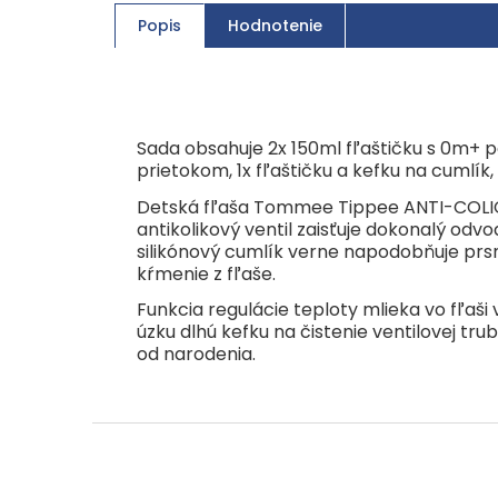
Popis
Hodnotenie
Sada obsahuje 2x 150ml fľaštičku s 0m+
prietokom, 1x fľaštičku a kefku na cumlík,
Detská fľaša Tommee Tippee ANTI-COLIC A
antikolikový ventil zaisťuje dokonalý od
silikónový cumlík verne napodobňuje pr
kŕmenie z fľaše.
Funkcia regulácie teploty mlieka vo fľaši 
úzku dlhú kefku na čistenie ventilovej tr
od narodenia.
Z
á
p