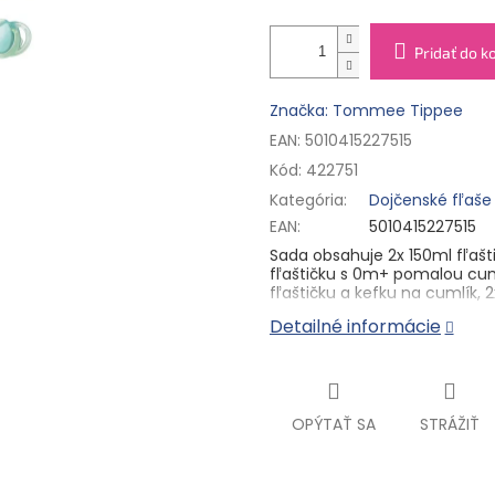
Pridať do k
Značka: Tommee Tippee
EAN: 5010415227515
Kód:
422751
Kategória
:
Dojčenské fľaše
EAN
:
5010415227515
Sada obsahuje 2x 150ml fľaš
fľaštičku s 0m+ pomalou cum
fľaštičku a kefku na cumlík, 
Detailné informácie
Detská fľaša Tommee Tippee
riešenie pre deti so sklonom k
zaisťuje dokonalý odvod vzd
hladko sať bez prehĺtania vz
napodobňuje prsník matky p
a bezpečne kombinovať dojče
OPÝTAŤ SA
STRÁŽIŤ
Funkcia regulácie teploty mlie
ako odporúčaných 37 °C. Pre 
na čistenie ventilovej trubice