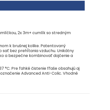
i-Colic. Vhodné od narodenia.
umlíčkou, 2x 3m+ cumlík so stredným
nom k brušnej kolike. Patentovaný
o sať bez prehĺtania vzduchu. Unikátny
ko a bezpečne kombinovať dojčenie a
37 °C. Pre ľahké čistenie fľaše obsahujú aj
esú označenie Advanced Anti-Colic. Vhodné