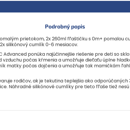
nesú označenie Advanced Ant
Podrobný popis
 pomalým prietokom, 2x 260ml fľaštičku s 0m+ pomalou c
 2x silikónový cumlík 0-6 mesiacov.
dvanced ponúka najúčinnejšie riešenie pre deti so sklo
vod vzduchu počas kŕmenia a umožňuje dieťaťu úplne hladk
sník matky počas dojčenia a umožňuje tak mamičkám ľah
varuje rodičov, ak je tekutina teplejšia ako odporúčaných 
ubice. Náhradné silikónové cumlíky pre tieto fľaše tiež n