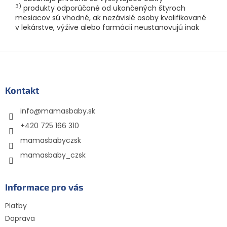
3)
produkty odporúčané od ukončených štyroch
mesiacov sú vhodné, ak nezávislé osoby kvalifikované
v lekárstve, výžive alebo farmácii neustanovujú inak
Z
á
p
ä
Kontakt
t
info
@
mamasbaby.sk
i
e
+420 725 166 310
mamasbabyczsk
mamasbaby_czsk
Informace pro vás
Platby
Doprava