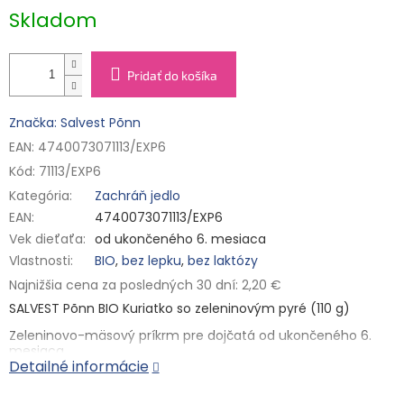
Skladom
Pridať do košíka
Značka: Salvest Põnn
EAN: 4740073071113/EXP6
Kód:
71113/EXP6
Kategória
:
Zachráň jedlo
EAN
:
4740073071113/EXP6
Vek dieťaťa
:
od ukončeného 6. mesiaca
Vlastnosti
:
BIO
,
bez lepku
,
bez laktózy
Najnižšia cena za posledných 30 dní: 2,20 €
SALVEST Põnn BIO Kuriatko so zeleninovým pyré (110 g)
Zeleninovo-mäsový príkrm pre dojčatá od ukončeného 6.
mesiaca.
Detailné informácie
Mrkva, zemiaky, brokolica, kuracie mäso, ryža, tekvica, trocha
vody a kvapka repkového oleja, to všetko bio kvalite, tvorí