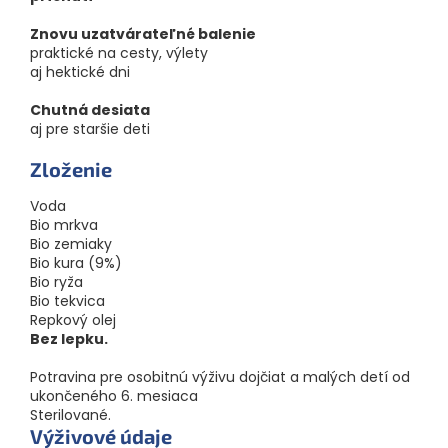
Znovu uzatvárateľné balenie
praktické na cesty, výlety
aj hektické dni
Chutná desiata
aj pre staršie deti
Zloženie
Voda
Bio mrkva
Bio zemiaky
Bio kura (9%)
Bio ryža
Bio tekvica
Repkový olej
Bez lepku.
Potravina pre osobitnú výživu dojčiat a malých detí od
ukončeného 6. mesiaca
Sterilované.
Výživové údaje