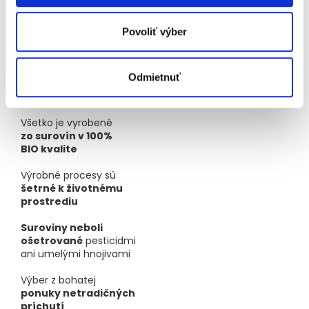
Suroviny
na dosah ruky
Povoliť výber
Väčšina ingrediencií je získavaná od lokálnych
dodávateľov
vzdialených do 100 km od miesta
výroby, čo zaručuje spoločnosti stopercentnú kontrolu
Odmietnuť
nad kvalitou a čerstvosťou výrobkov a znižuje uhlíkovú
stopu.
Všetko je vyrobené
zo surovín v 100%
BIO kvalite
Výrobné procesy sú
šetrné k životnému
prostrediu
Suroviny neboli
ošetrované
pesticidmi
ani umelými hnojivami
Výber z bohatej
ponuky netradičných
príchutí