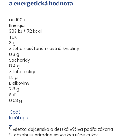
a energetická hodnota
na 100 g
Energia
303 kJ / 72 kcal
Tuk
3 g
z toho nasýtené mastné kyseliny
0.3 g
Sacharidy
8.4 g
z toho cukry
1.5 g
Bielkoviny
2.8 g
Soľ
0.03 g
Späť
k nákupu
1)
všetka dojčenská a detská výživa podľa zákona
2)
obsahujú prírodne sa vyskytujúce cukry