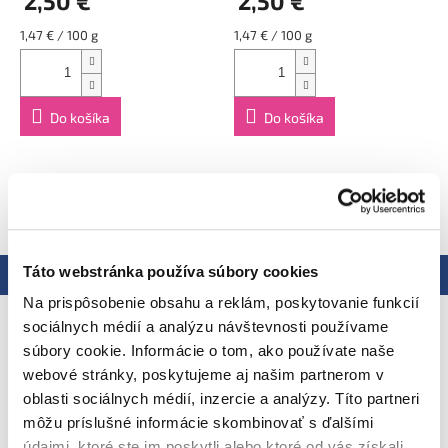
2,50 €
2,50 €
Výrobca: AS Salvest, Aruküla tee 3, 51017, Tartu, Estónsko.
Distribútor: Health Academy, s. r. o., Zbraslavská 22/49, Praha
Jednotková
Jednotková
1,47 € / 100 g
1,47 € / 100 g
5, 159 00, Česká republika.
cena:
cena:
Do košíka
Do košíka
ZOBRAZIŤ VŠETKY SÚVISIACE PRODUKTY
Táto webstránka používa súbory cookies
Popis
Podobné (3)
Hodnotenie
Na prispôsobenie obsahu a reklám, poskytovanie funkcií
Podrobný popis
sociálnych médií a analýzu návštevnosti používame
súbory cookie. Informácie o tom, ako používate naše
Lahodná detská výživa z BIO
webové stránky, poskytujeme aj našim partnerom v
poľnohospodárstva v Estónsku
oblasti sociálnych médií, inzercie a analýzy. Títo partneri
môžu príslušné informácie skombinovať s ďalšími
údajmi, ktoré ste im poskytli alebo ktoré od vás získali,