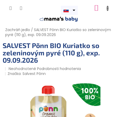
Prejsť
NÁKUP
na
obsah
Otvoriť
KOŠÍK
menu
Zachráň jedlo
/
SALVEST Põnn BIO Kuriatko so zeleninovým
pyré (110 g), exp. 09.09.2026
SALVEST Põnn BIO Kuriatko so
zeleninovým pyré (110 g), exp.
09.09.2026
Priemerné
Neohodnotené
Podrobnosti hodnotenia
hodnotenie
Značka:
Salvest Põnn
produktu
je
0,0
z
5
hviezdičiek.