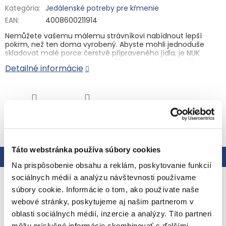
Kategória
:
Jedálenské potreby pre kŕmenie
EAN
:
4008600211914
Nemůžete vašemu málemu strávníkovi nabídnout lepší
pokrm, než ten doma vyrobený. Abyste mohli jednoduše
skladovat malé porce čerstvě připraveného jídla, je NUK
Mrazící formička vyrobena ze silikonu – pro ještě lepší
Detailné informácie
vyklápění jednotlivých porcí.
• Ideální pro zmrazení a skladování malých porcí dětského
jídla
• Zmrazení nebo zchlazení dětských pokrmů hned po jejich
přípravě
OPÝTAŤ SA
STRÁŽIŤ
• Pro zmrazení a dávkování 9 malých jednotlivých porcí
• Flexibilní zásobník vyrobený z měkkého silikonu pro snadné
dávkování – neobsahuje BPA
• Každá porce obsahuje 60 ml
Táto webstránka používa súbory cookies
• S víčkem pro hygienické skladování a udržení potravin déle
Popis
Hodnotenie
čerstvých
Na prispôsobenie obsahu a reklám, poskytovanie funkcií
• Lze mýt v myčce na nádobí
sociálnych médií a analýzu návštevnosti používame
Podrobný popis
súbory cookie. Informácie o tom, ako používate naše
webové stránky, poskytujeme aj našim partnerom v
Príprava jedla
oblasti sociálnych médií, inzercie a analýzy. Títo partneri
môžu príslušné informácie skombinovať s ďalšími