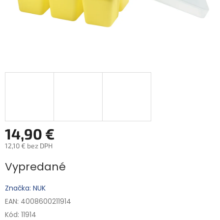
14,90 €
12,10 € bez DPH
Jednotková
Vypredané
cena:
Značka: NUK
EAN: 4008600211914
Kód:
11914