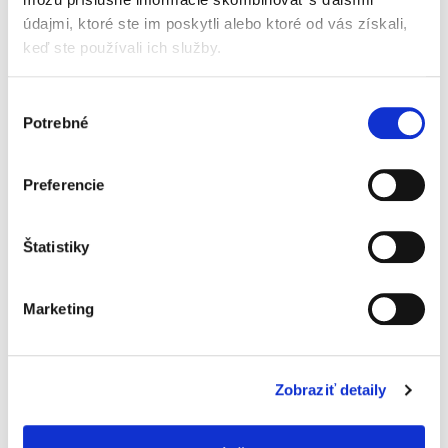
Čas
údajmi, ktoré ste im poskytli alebo ktoré od vás získali,
na desiatu!
keď ste používali ich služby.
Výber
Bez BPA
Potrebné
súhlasu
Skladování
Preferencie
Nemůžete vašemu málemu strávníkovi nabídnout
lepší pokrm, než ten doma vyrobený.
Štatistiky
Flexibilita
Marketing
Flexibilní forma pro snadné vyndání jednotlivých porcí,
každá z nich činí 60 ml.
Zobraziť detaily
Pro zamrazení a skladování čerstvě
uvařeného jídla