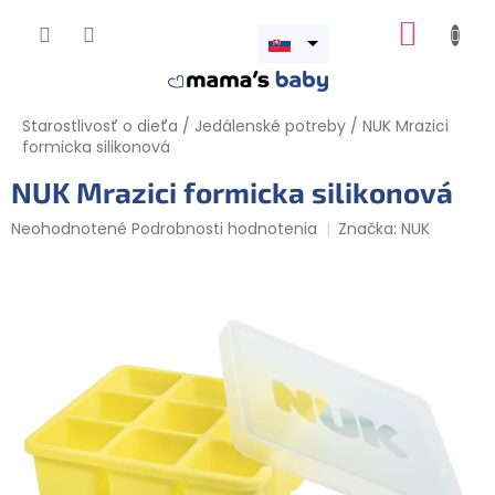
Prejsť
NÁKUP
na
obsah
Otvoriť
KOŠÍK
menu
Starostlivosť o dieťa
/
Jedálenské potreby
/
NUK Mrazici
formicka silikonová
NUK Mrazici formicka silikonová
Priemerné
Neohodnotené
Podrobnosti hodnotenia
Značka:
NUK
hodnotenie
produktu
je
0,0
z
5
hviezdičiek.