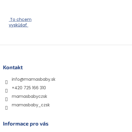
To chcem
vyskúšať
Z
á
p
ä
Kontakt
t
info
@
mamasbaby.sk
i
e
+420 725 166 310
mamasbabyczsk
mamasbaby_czsk
Informace pro vás