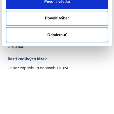
Povoliť všetko
Myčka na nádobí
Povoliť výber
Lze mýt v myčce na nádobí.
S víkem
Odmietnuť
Víko usnadňuje hygienické uložení potravin v mrazáku
či lednici.
Bez škodlivých látek
Je bez zápachu a neobsahuje BPA.