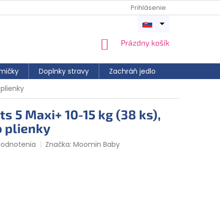
Prihlásenie
Otvoriť
menu
NÁKUPNÝ
Prázdny košík
KOŠÍK
mičky
Doplnky stravy
Zachráň jedlo
plienky
 5 Maxi+ 10-15 kg (38 ks),
 plienky
hodnotenia
Značka:
Moomin Baby