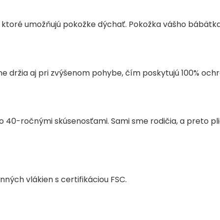
 ktoré umožňujú pokožke dýchať. Pokožka vášho bábätka 
 držia aj pri zvýšenom pohybe, čím poskytujú 100% ochra
ko 40-ročnými skúsenosťami. Sami sme rodičia, a preto pl
ných vlákien s certifikáciou FSC.