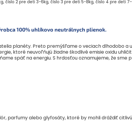
robca 100% uhlíkovo neutrálnych plienok.
vatelia planéty. Preto premýšľame o veciach dlhodobo a 
rgie, ktoré neuvoľňujú žiadne škodlivé emisie oxidu uhli
ame späť na energiu. S hrdosťou oznamujeme, že sme prví
lór, parfumy alebo glyfosáty, ktoré by mohli dráždiť citliv