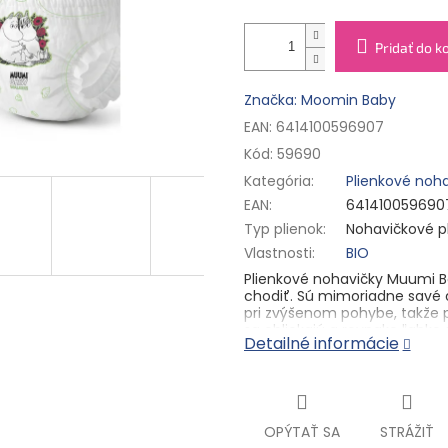
Pridať do k
Značka: Moomin Baby
EAN: 6414100596907
Kód:
59690
Kategória
:
Plienkové noh
EAN
:
641410059690
Typ plienok
:
Nohavičkové p
Vlastnosti
:
BIO
Plienkové nohavičky Muumi 
chodiť. Sú mimoriadne savé 
pri zvýšenom pohybe, takže 
sa obliekajú a rovnako ľahko 
Detailné informácie
čistých a mäkkých rastlinnýc
zdravú počas dňa aj noci. Pli
celulózy
pochádzajúcej z fín
kyslíkom, takže plienky sú vho
✓ Bez parfumácie a bielenia
OPÝTAŤ SA
STRÁŽIŤ
✓ Priedušné a savé