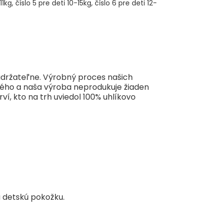
udržateľne. Výrobný proces našich
čitého a naša výroba neprodukuje žiaden
, kto na trh uviedol 100% uhlíkovo
ú detskú pokožku.