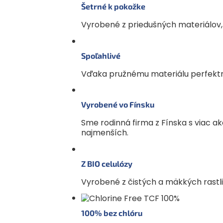
Šetrné k pokožke
Vyrobené z priedušných materiálov,
Spoľahlivé
Vďaka pružnému materiálu perfektne
Vyrobené vo Fínsku
Sme rodinná firma z Fínska s viac a
najmenších.
Z BIO celulózy
Vyrobené z čistých a mäkkých rastlin
100% bez chlóru