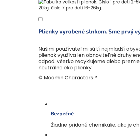
Plienky vyrobené slnkom. Sme prvý vý
Našimi používateľmi sú tí najmladší oby
plienok využíva len obnoviteľné druhy ene
odpad. Všetko recyklujeme alebo premieň
neutrálne eko plienky.
© Moomin Characters™
Bezpečné
Žiadne pridané chemikálie, ako je ch