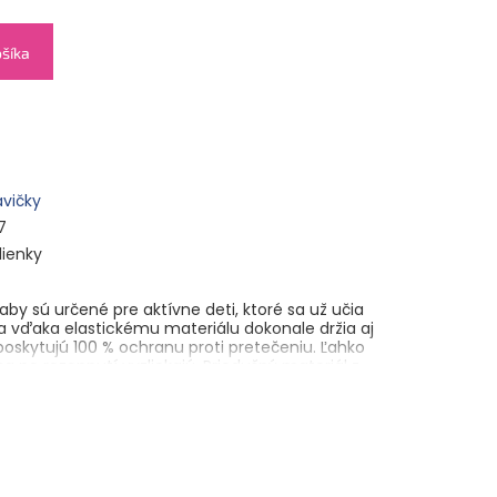
ošíka
avičky
7
lienky
Baby
sú určené pre aktívne deti, ktoré sa už učia
a vďaka elastickému materiálu dokonale držia aj
poskytujú
100 % ochranu proti pretečeniu
. Ľahko
sa po rozopnutí vyzliekajú. Priedušný materiál z
h vlákien udržiava pokožku dieťaťa suchú a
enky sú
hypoalergénne
, vyrobené
z čistej 100 %
skych lesov
a majú certifikát FSC
. Ten sa bieli iba
dné aj pre tú najcitlivejšiu pokožku.
 chlórom