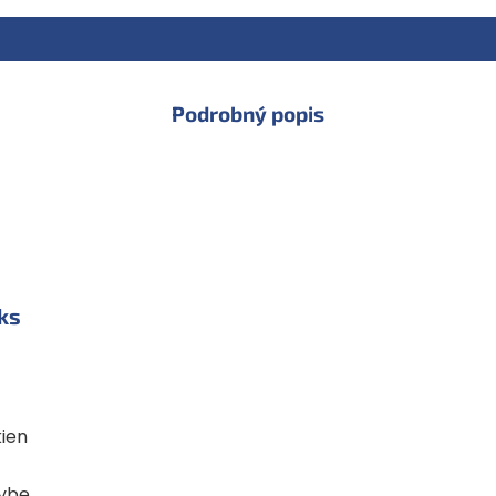
Podrobný popis
ks
kien
hybe