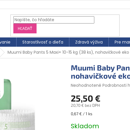
HĽADAŤ
vanie
Starostlivosť o dieťa
Zdravá výživa
Pre ma
Muumi Baby Pants 5 Maxi+ 10-15 kg (38 ks), nohavičkové eko 
Muumi Baby Pants
nohavičkové eko
Priemerné
Neohodnotené
Podrobnosti 
hodnotenie
25,50 €
produktu
je
20,70 € bez DPH
0,0
z
Jednotková
0,67 € / 1 ks
5
cena:
hviezdičiek.
Skladom