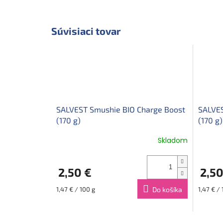
Súvisiaci tovar
SALVEST Smushie BIO Charge Boost
SALVES
(170 g)
(170 g)
Skladom
2,50 €
2,50
Jednotková
Jednotk
1,47 € / 100 g
Do košíka
1,47 € / 
cena:
cena: