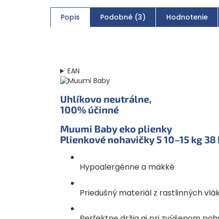
Popis
Podobné (3)
Hodnotenie
EAN
Uhlíkovo neutrálne,
100% účinné
Muumi Baby eko plienky
Plienkové nohavičky 5
10–15 kg
38 
Hypoalergénne a mäkké
Priedušný materiál z rastlinných vlá
Perfektne držia aj pri zvýšenom po