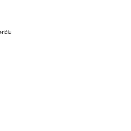
riálu
u