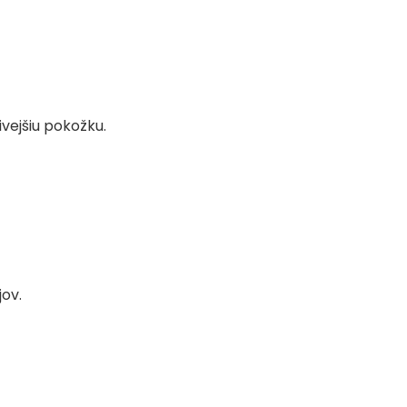
ivejšiu pokožku.
jov.