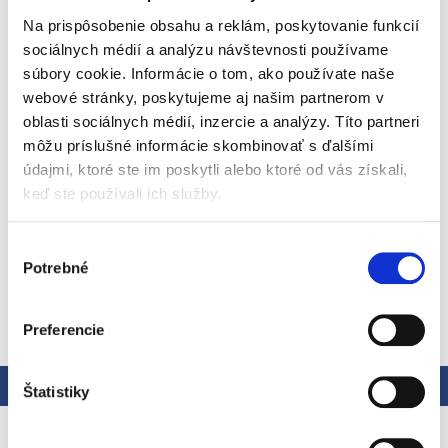
Značka: Munchkin
Na prispôsobenie obsahu a reklám, poskytovanie funkcií
EAN: 5019090115803
sociálnych médií a analýzu návštevnosti používame
Kód:
90212P
súbory cookie. Informácie o tom, ako používate naše
Kategória
:
Starostlivosť o dieťa
webové stránky, poskytujeme aj našim partnerom v
EAN
:
5019090115803
oblasti sociálnych médií, inzercie a analýzy. Títo partneri
Každé kúpanie sa tak zmení na podvodnú zábavu. Malí
môžu príslušné informácie skombinovať s ďalšími
námorníci môžu ponorku ponárať a vytvárať tak z paluby k
údajmi, ktoré ste im poskytli alebo ktoré od vás získali,
hladine stúpajúce vzduchové bubliny. Vrtuľou sa dá otáčať a
keď ste používali ich služby.
dať tak ponorke realistický vzhľad.
Detailné informácie
Výber
Potrebné
súhlasu
OPÝTAŤ SA
STRÁŽIŤ
Preferencie
Popis
Hodnotenie
Štatistiky
Podrobný popis