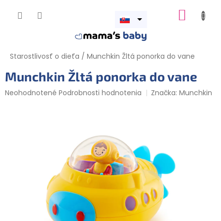
Prejsť
NÁKUP
na
obsah
Otvoriť
KOŠÍK
menu
Starostlivosť o dieťa
/
Munchkin Žltá ponorka do vane
Munchkin Žltá ponorka do vane
Priemerné
Neohodnotené
Podrobnosti hodnotenia
Značka:
Munchkin
hodnotenie
produktu
je
0,0
z
5
hviezdičiek.