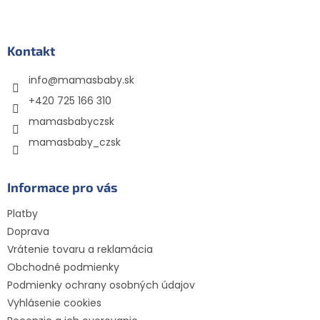
Z
á
p
ä
Kontakt
t
info
@
mamasbaby.sk
i
e
+420 725 166 310
mamasbabyczsk
mamasbaby_czsk
Informace pro vás
Platby
Doprava
Vrátenie tovaru a reklamácia
Obchodné podmienky
Podmienky ochrany osobných údajov
Vyhlásenie cookies