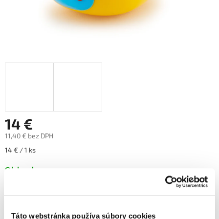
14 €
11,40 € bez DPH
Jednotková
14 € / 1 ks
cena:
Skladom
Pridať do košíka
Táto webstránka používa súbory cookies