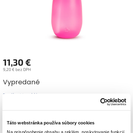
11,30 €
9,20 € bez DPH
Jednotková
Vypredané
cena:
Značka: Munchkin
EAN: 5019090900195
Kód:
11275/90019
Kategória
:
Dojčenské fľaše a doplnky
Táto webstránka používa súbory cookies
EAN
:
5019090900195
Na prispôsobenie obsahu a reklám, poskytovanie funkcií