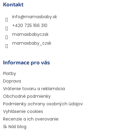
ä
Kontakt
t
info
@
mamasbaby.sk
i
e
+420 725 166 310
mamasbabyczsk
mamasbaby_czsk
Informace pro vás
Platby
Doprava
Vrátenie tovaru a reklamácia
Obchodné podmienky
Podmienky ochrany osobných údajov
Vyhlásenie cookies
Recenzie a ich overovanie
📝 Náš blog