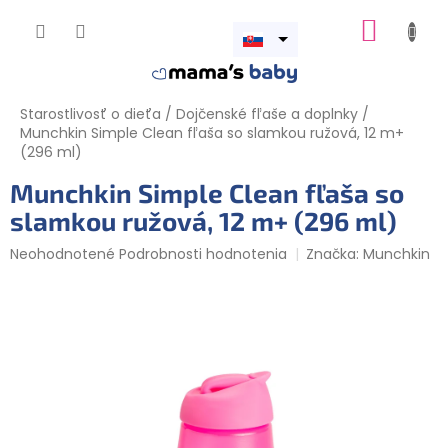
Prejsť
NÁKUP
na
obsah
Otvoriť
KOŠÍK
menu
Starostlivosť o dieťa
/
Dojčenské fľaše a doplnky
/
Munchkin Simple Clean fľaša so slamkou ružová, 12 m+
(296 ml)
Munchkin Simple Clean fľaša so
slamkou ružová, 12 m+ (296 ml)
Priemerné
Neohodnotené
Podrobnosti hodnotenia
Značka:
Munchkin
hodnotenie
produktu
je
0,0
z
5
hviezdičiek.