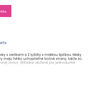
ošíka
dieťa
ky s viečkami a 2 lyžičky s mäkkou špičkou. Misky
ky majú ľahko uchopiteľné bočné strany, takže sú
evnej stravy. Úhľadne uložené pre jednoduché
ty. Vhodné od 6 + mesiacov