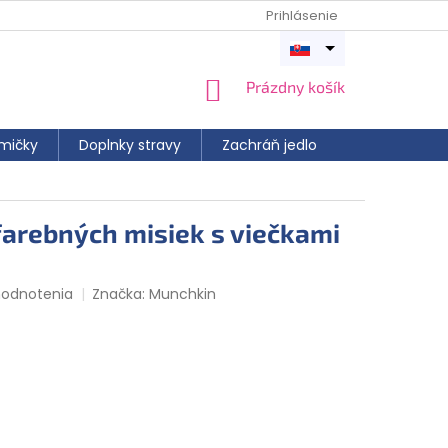
Prihlásenie
Otvoriť
menu
NÁKUPNÝ
Prázdny košík
KOŠÍK
mičky
Doplnky stravy
Zachráň jedlo
arebných misiek s viečkami
hodnotenia
Značka:
Munchkin