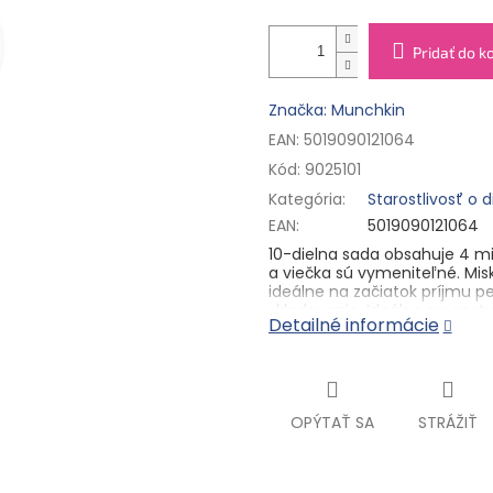
Pridať do k
Značka: Munchkin
EAN: 5019090121064
Kód:
9025101
Kategória
:
Starostlivosť o 
EAN
:
5019090121064
10-dielna sada obsahuje 4 mis
a viečka sú vymeniteľné. Mis
ideálne na začiatok príjmu p
skladovanie. Ideálne na ces
Detailné informácie
OPÝTAŤ SA
STRÁŽIŤ