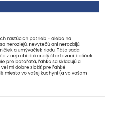
 ich rastúcich potrieb - alebo na
a nerozlejú, nevytečú ani nerozbijú.
zničiek a umývačiek riadu. Táto sada
o z nej robí dokonalý štartovací balíček
ie pre batoľatá, ľahko sa skladujú a
 veľmi dobre zložiť pre ľahké
alé miesto vo vašej kuchyni (a vo vašom