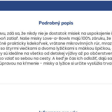
Podrobný popis
vu, zdá sa, že nikdy nie je dostatok misiek na uspokojenie
ň zatiaľ. Naše misky Love-a-Bowls majú 100% záruku, že s
zpečné prakticky kdekoľvek, vrátane mikrovlnných rúr, mra
o štyrmi viečkami a dvoma lyžičkami s mäkkou špičkou, č
 sú ideálne na všetko od detskej výživy až po občerstven
ziať so sebou na cesty. A keď je čas ich odložiť, dajú sa
pravou na kŕmenie - misky a lyžice si určite vyslúžia trv