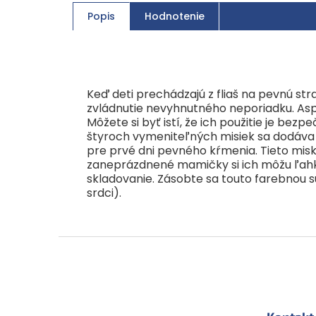
Popis
Hodnotenie
Keď deti prechádzajú z fliaš na pevnú stra
zvládnutie nevyhnutného neporiadku. Aspo
Môžete si byť istí, že ich použitie je be
štyroch vymeniteľných misiek sa dodáva s
pre prvé dni pevného kŕmenia. Tieto misky
zaneprázdnené mamičky si ich môžu ľahko v
skladovanie. Zásobte sa touto farebnou sú
srdci).
Z
á
p
ä
t