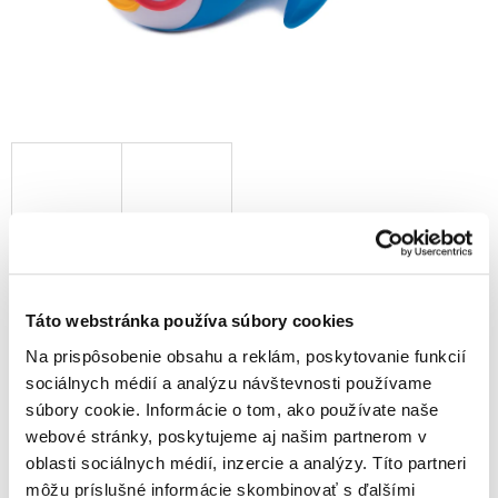
10,50 €
8,50 € bez DPH
Táto webstránka používa súbory cookies
Jednotková
10,50 € / 1 ks
Na prispôsobenie obsahu a reklám, poskytovanie funkcií
cena:
Skladom
sociálnych médií a analýzu návštevnosti používame
súbory cookie. Informácie o tom, ako používate naše
webové stránky, poskytujeme aj našim partnerom v
Pridať do košíka
oblasti sociálnych médií, inzercie a analýzy. Títo partneri
môžu príslušné informácie skombinovať s ďalšími