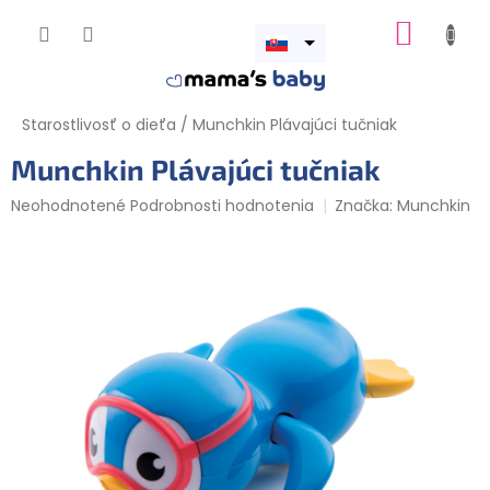
Prejsť
NÁKUP
na
obsah
Otvoriť
KOŠÍK
menu
Starostlivosť o dieťa
/
Munchkin Plávajúci tučniak
Munchkin Plávajúci tučniak
Priemerné
Neohodnotené
Podrobnosti hodnotenia
Značka:
Munchkin
hodnotenie
produktu
je
0,0
z
5
hviezdičiek.