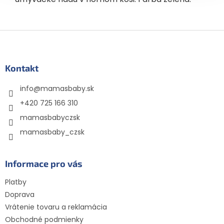
Z
á
p
ä
Kontakt
t
info
@
mamasbaby.sk
i
e
+420 725 166 310
mamasbabyczsk
mamasbaby_czsk
Informace pro vás
Platby
Doprava
Vrátenie tovaru a reklamácia
Obchodné podmienky