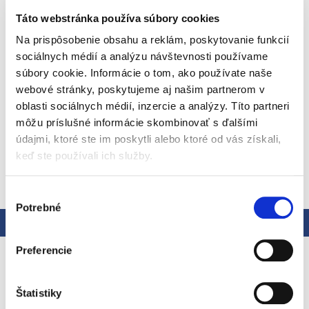
Kód:
90103
Táto webstránka používa súbory cookies
Kategória
:
Starostlivosť o dieťa
EAN
:
5019090124430
Na prispôsobenie obsahu a reklám, poskytovanie funkcií
sociálnych médií a analýzu návštevnosti používame
Prvý hrnček na pitie, ktorý bol vyvinutý s ohľadom na rodičov
aj deti, eliminuje neporiadok a zároveň podporuje zdravie
súbory cookie. Informácie o tom, ako používate naše
detských zubov. Pitie z akéhokoľvek miesta okolo okraja, ako
webové stránky, poskytujeme aj našim partnerom v
je to v prípade bežného hrnčeka, pomáha podporovať
Detailné informácie
normálny vývoj svalov v ústach dieťaťa. A vďaka tomu, že
oblasti sociálnych médií, inzercie a analýzy. Títo partneri
hrnček Miracle® 360° neobsahuje žiadne ďalšie slamky ani
môžu príslušné informácie skombinovať s ďalšími
diely, je ľahko použiteľný a ešte ľahšie sa čistí.
údajmi, ktoré ste im poskytli alebo ktoré od vás získali,
keď ste používali ich služby.
OPÝTAŤ SA
STRÁŽIŤ
Výber
Potrebné
súhlasu
Popis
Hodnotenie
Preferencie
Podrobný popis
Priznajme si, že batoľatá sú neporiadne, najmä
Štatistiky
keď sa prvýkrát stretnú s pohármi. Teraz si