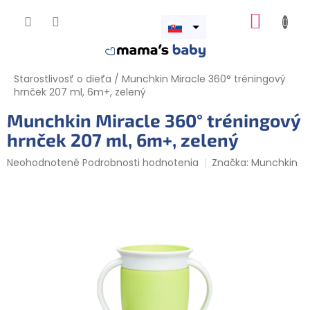
Prejsť
NÁKUP
na
obsah
Otvoriť
KOŠÍK
menu
Starostlivosť o dieťa
/
Munchkin Miracle 360° tréningový
hrnček 207 ml, 6m+, zelený
Munchkin Miracle 360° tréningový
hrnček 207 ml, 6m+, zelený
Priemerné
Neohodnotené
Podrobnosti hodnotenia
Značka:
Munchkin
hodnotenie
produktu
je
0,0
z
5
hviezdičiek.