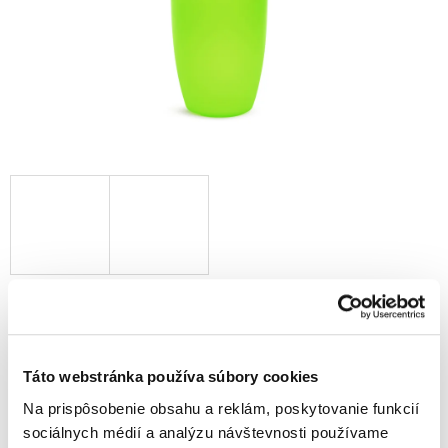
9,60 €
7,80 € bez DPH
Jednotková
9,60 € / 1 ks
cena:
Táto webstránka používa súbory cookies
Vypredané
Na prispôsobenie obsahu a reklám, poskytovanie funkcií
sociálnych médií a analýzu návštevnosti používame
Značka: Munchkin