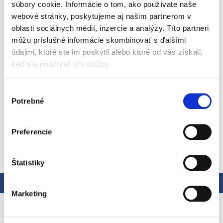
súbory cookie. Informácie o tom, ako používate naše
EAN: 5019090124454
webové stránky, poskytujeme aj našim partnerom v
Kód:
1244502
oblasti sociálnych médií, inzercie a analýzy. Títo partneri
Kategória
:
Starostlivosť o dieťa
môžu príslušné informácie skombinovať s ďalšími
EAN
:
5019090124454
údajmi, ktoré ste im poskytli alebo ktoré od vás získali,
Hrnček pre dojčatá bez náustka s 360° okrajom umožňuje piť
keď ste používali ich služby.
z ktorejkoľvek strany hrnčeka – stačí hrnček nakloniť a piť z
okraja ventilu. Hrnček sa automaticky uzavrie, keď dieťa
prestane piť, aby sa úplne eliminovalo rozliatie. Ľahko sa čistí
Výber
Detailné informácie
Objem 296 ml na vodu, mlieko alebo džús . Neobsahuje BPA a
Potrebné
súhlasu
možno ho umývať v umývačke riadu v hornom koši.
Preferencie
OPÝTAŤ SA
STRÁŽIŤ
Štatistiky
Popis
Hodnotenie
Marketing
Podrobný popis