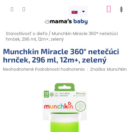
Prejsť
NÁKUP
na
obsah
Otvoriť
KOŠÍK
menu
Starostlivosť o dieťa
/
Munchkin Miracle 360° netečúci
hrnček, 296 ml, 12m+, zelený
Munchkin Miracle 360° netečúci
hrnček, 296 ml, 12m+, zelený
Priemerné
Neohodnotené
Podrobnosti hodnotenia
Značka:
Munchkin
hodnotenie
produktu
je
0,0
z
5
hviezdičiek.